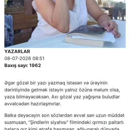
YAZARLAR
08-07-2026 08:51
Baxış sayı: 1962
Əgər gözəl bir yazı yazmaq istəsən və ürəyinin
dərinliyində getmək istəyin yalnız özünə məlum olsa,
yaza bilməyəcəksən. Axı gözəl yaz yağışına buludlar
əvvəlcədən hazırlaşmırlar.
Bəlkə deyəcəyin son sözlərdən əvvəl sən uzun müddət
susmusan, “Şindlerin siyahısı" filmindəki qırmızı paltarlı
balaca qız kimi ətrafa baxmısan, ağlı-qaralı dünyada