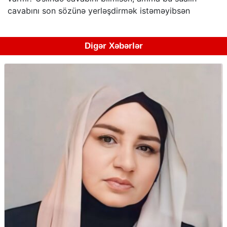
cavabını son sözünə yerləşdirmək istəməyibsən
Digər Xəbərlər