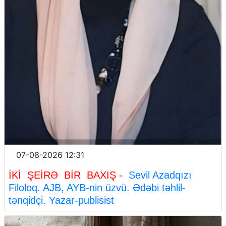
07-08-2026 12:31
İKİ ŞEİRƏ BİR BAXIŞ -
Sevil Azadqızı
Filoloq. AJB, AYB-nin üzvü. Ədəbi təhlil-
tənqidçi. Yazar-publisist