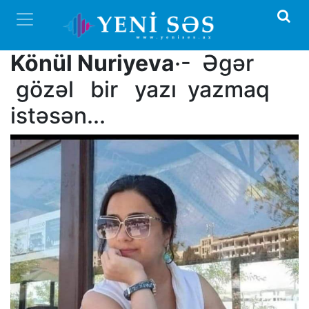
Könül Nuriy
eva
·- Əgər
gözəl bir yazı yazmaq
istəsən...