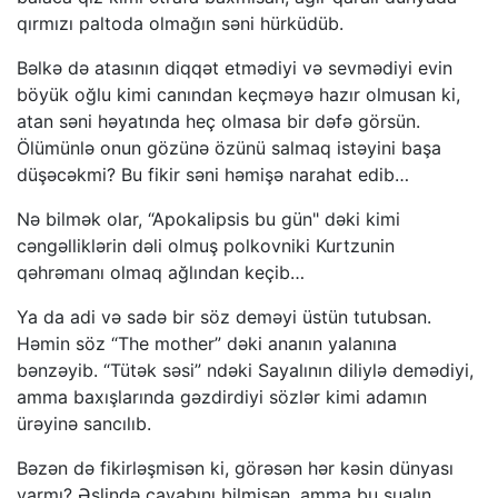
qırmızı paltoda olmağın səni hürküdüb.
Bəlkə də atasının diqqət etmədiyi və sevmədiyi evin
böyük oğlu kimi canından keçməyə hazır olmusan ki,
atan səni həyatında heç olmasa bir dəfə görsün.
Ölümünlə onun gözünə özünü salmaq istəyini başa
düşəcəkmi? Bu fikir səni həmişə narahat edib…
Nə bilmək olar, “Apokalipsis bu gün" dəki kimi
cəngəlliklərin dəli olmuş polkovniki Kurtzunin
qəhrəmanı olmaq ağlından keçib…
Ya da adi və sadə bir söz deməyi üstün tutubsan.
Həmin söz “The mother” dəki ananın yalanına
bənzəyib. “Tütək səsi” ndəki Sayalının diliylə demədiyi,
amma baxışlarında gəzdirdiyi sözlər kimi adamın
ürəyinə sancılıb.
Bəzən də fikirləşmisən ki, görəsən hər kəsin dünyası
varmı? Əslində cavabını bilmisən, amma bu sualın