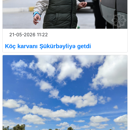
21-05-2026 11:22
Köç karvanı Şükürbəyliyə getdi