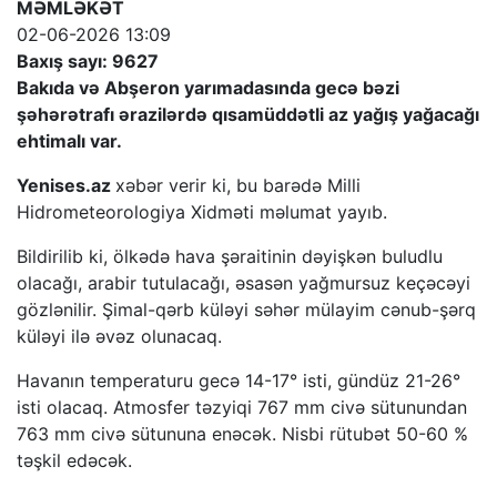
MƏMLƏKƏT
02-06-2026 13:09
Baxış sayı: 9627
Bakıda və Abşeron yarımadasında gecə bəzi
şəhərətrafı ərazilərdə qısamüddətli az yağış yağacağı
ehtimalı var.
Yenises.az
xəbər verir ki, bu barədə Milli
Hidrometeorologiya Xidməti məlumat yayıb.
Bildirilib ki, ölkədə hava şəraitinin dəyişkən buludlu
olacağı, arabir tutulacağı, əsasən yağmursuz keçəcəyi
gözlənilir. Şimal-qərb küləyi səhər mülayim cənub-şərq
küləyi ilə əvəz olunacaq.
Havanın temperaturu gecə 14-17° isti, gündüz 21-26°
isti olacaq. Atmosfer təzyiqi 767 mm civə sütunundan
763 mm civə sütununa enəcək. Nisbi rütubət 50-60 %
təşkil edəcək.