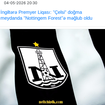
04-05-2026 20:30
İngiltərə Premyer Liqası: "Çelsi" doğma
meydanda "Nottingem Forest"ə məğlub oldu