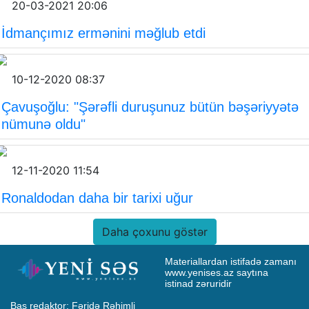
20-03-2021 20:06
İdmançımız ermənini məğlub etdi
10-12-2020 08:37
Çavuşoğlu: "Şərəfli duruşunuz bütün bəşəriyyətə
nümunə oldu"
12-11-2020 11:54
Ronaldodan daha bir tarixi uğur
Daha çoxunu göstər
Materiallardan istifadə zamanı 
www.yenises.az saytına 
istinad zəruridir
Baş redaktor: Fəridə Rəhimli
