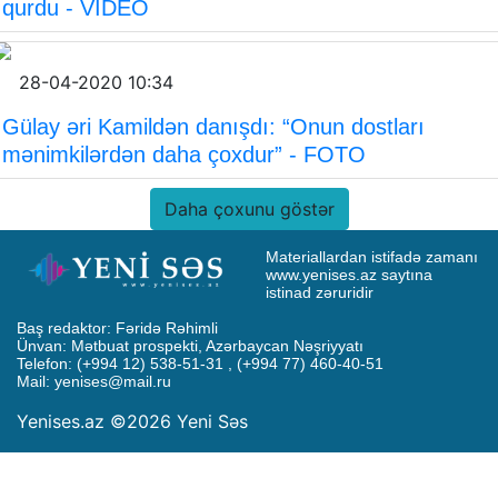
qurdu - VİDEO
28-04-2020 10:34
Gülay əri Kamildən danışdı: “Onun dostları
mənimkilərdən daha çoxdur” - FOTO
Daha çoxunu göstər
Materiallardan istifadə zamanı 
www.yenises.az saytına 
istinad zəruridir
Baş redaktor: Fəridə Rəhimli

Ünvan: Mətbuat prospekti, Azərbaycan Nəşriyyatı

Telefon: (+994 12) 538-51-31 , (+994 77) 460-40-51

Mail: 
yenises@mail.ru
Yenises.az ©2026 Yeni Səs