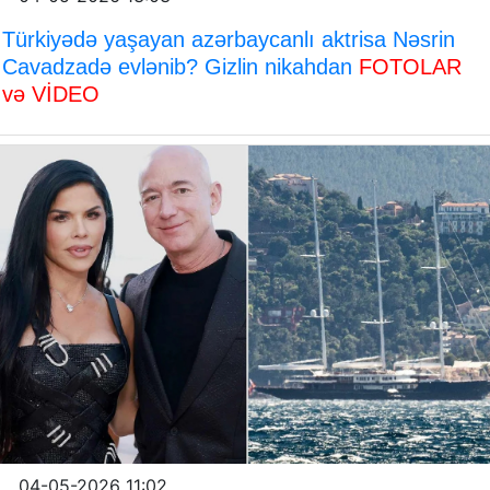
Türkiyədə yaşayan azərbaycanlı aktrisa Nəsrin
Cavadzadə evlənib? Gizlin nikahdan
FOTOLAR
və VİDEO
04-05-2026 11:02