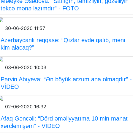
Məleykə Əsədova: “Saflığın, təmizliyin, gözəlliyin
təkcə mənə lazımdır” - FOTO
30-06-2020 11:57
Azərbaycanlı rəqqasə: “Qızlar evdə qalıb, məni
kim alacaq?”
03-06-2020 10:03
Pərvin Abıyeva: “Ən böyük arzum ana olmaqdır” -
VİDEO
02-06-2020 16:32
Afaq Gəncəli: “Dörd əməliyyatıma 10 min manat
xərcləmişəm” - VİDEO