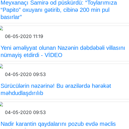
Meyxanaçı Samirə od püskürdü: “Toylarımıza
“Papito” oxuyanı gətirib, cibinə 200 min pul
basırlar”
06-05-2020 11:19
Yeni əməliyyat olunan Nazənin dəbdəbəli villasını
nümayiş etdirdi - VİDEO
04-05-2020 09:53
Sürücülərin nəzərinə! Bu ərazilərdə hərəkət
məhdudlaşdırılıb
04-05-2020 09:53
Nadir karantin qaydalarını pozub evdə məclis