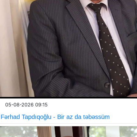
05-08-2026 09:15
Fərhad Tapdıqoğlu - Bir az da təbəssüm