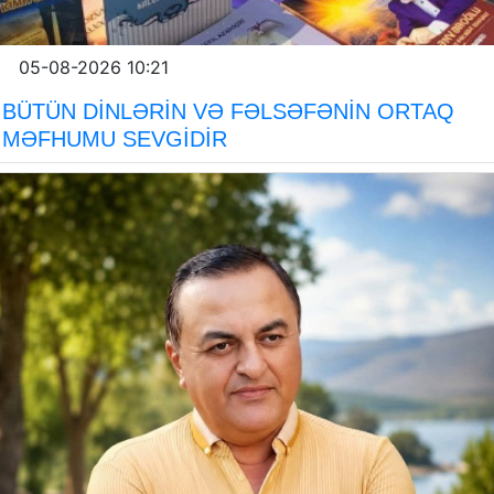
05-08-2026 10:21
BÜTÜN DİNLƏRİN VƏ FƏLSƏFƏNİN ORTAQ
MƏFHUMU SEVGİDİR