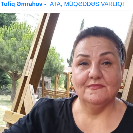
Tofiq Əmrahov -
ATA, MÜQƏDDƏS VARLIQ!