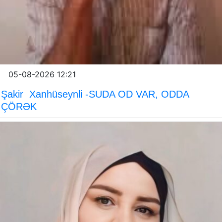
05-08-2026 12:21
Şakir Xanhüseynli -SUDA OD VAR, ODDA
ÇÖRƏK