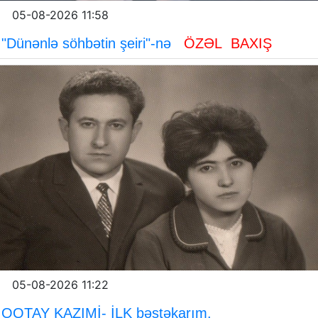
05-08-2026 11:58
"Dünənlə söhbətin şeiri"-nə
ÖZƏL BAXIŞ
05-08-2026 11:22
OQTAY KAZIMİ- İLK bəstəkarım.