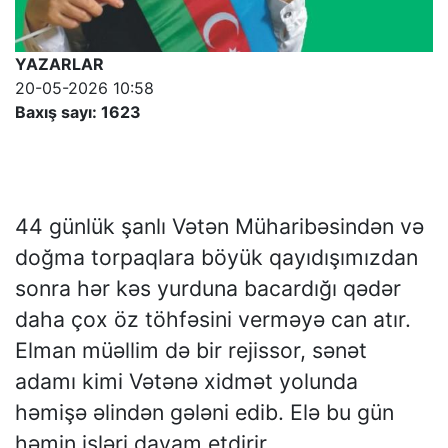
YAZARLAR
20-05-2026 10:58
Baxış sayı: 1623
44 günlük şanlı Vətən Müharibəsindən və
doğma torpaqlara böyük qayıdışımızdan
sonra hər kəs yurduna bacardığı qədər
daha çox öz töhfəsini verməyə can atır.
Elman müəllim də bir rejissor, sənət
adamı kimi Vətənə xidmət yolunda
həmişə əlindən gələni edib. Elə bu gün
həmin işləri davam etdirir.