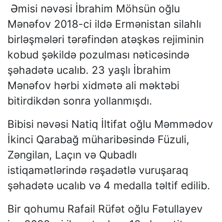
Əmisi nəvəsi İbrahim Möhsün oğlu
Mənəfov 2018-ci ildə Ermənistan silahlı
birləşmələri tərəfindən atəşkəs rejiminin
kobud şəkildə pozulması nəticəsində
şəhadətə ucalıb. 23 yaşlı İbrahim
Mənəfov hərbi xidmətə ali məktəbi
bitirdikdən sonra yollanmışdı.
Bibisi nəvəsi Natiq İltifat oğlu Məmmədov
İkinci Qarabağ müharibəsində Füzuli,
Zəngilan, Laçın və Qubadlı
istiqamətlərində rəşadətlə vuruşaraq
şəhadətə ucalıb və 4 medalla təltif edilib.
Bir qohumu Rafail Rüfət oğlu Fətullayev