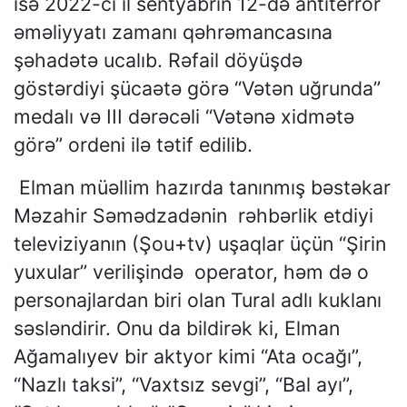
isə 2022-ci il sentyabrın 12-də antiterror
əməliyyatı zamanı qəhrəmancasına
şəhadətə ucalıb. Rəfail döyüşdə
göstərdiyi şücaətə görə “Vətən uğrunda”
medalı və III dərəcəli “Vətənə xidmətə
görə” ordeni ilə tətif edilib.
Elman müəllim hazırda tanınmış bəstəkar
Məzahir Səmədzadənin rəhbərlik etdiyi
televiziyanın (Şou+tv) uşaqlar üçün “Şirin
yuxular” verilişində operator, həm də o
personajlardan biri olan Tural adlı kuklanı
səsləndirir. Onu da bildirək ki, Elman
Ağamalıyev bir aktyor kimi “Ata ocağı”,
“Nazlı taksi”, “Vaxtsız sevgi”, “Bal ayı”,