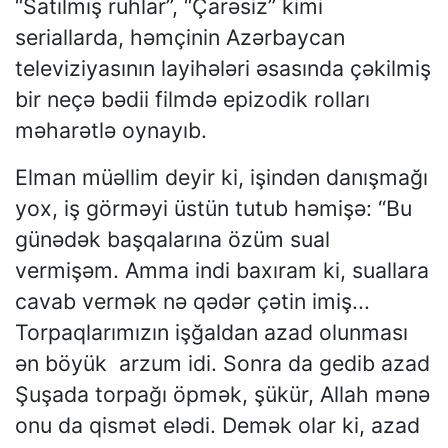
“Satılmış ruhlar”, “Çarəsiz” kimi
seriallarda, həmçinin Azərbaycan
televiziyasının layihələri əsasında çəkilmiş
bir neçə bədii filmdə epizodik rolları
məharətlə oynayıb.
Elman müəllim deyir ki, işindən danışmağı
yox, iş görməyi üstün tutub həmişə: “Bu
günədək başqalarına özüm sual
vermişəm. Amma indi baxıram ki, suallara
cavab vermək nə qədər çətin imiş...
Torpaqlarımızın işğaldan azad olunması
ən böyük arzum idi. Sonra da gedib azad
Şuşada torpağı öpmək, şükür, Allah mənə
onu da qismət elədi. Demək olar ki, azad