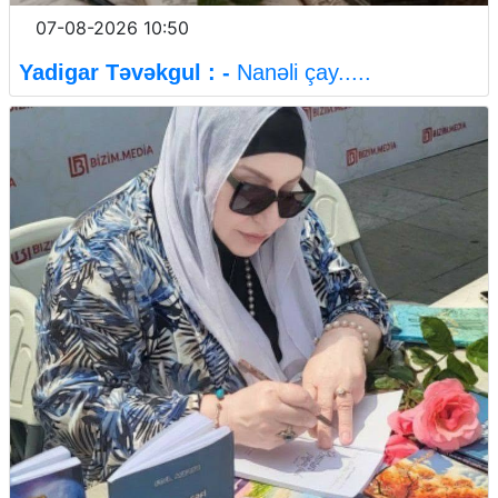
07-08-2026 10:50
Yadigar Təvəkgul : -
Nanəli çay.....