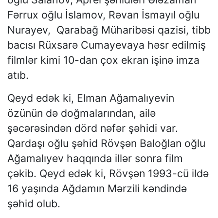
Fərrux oğlu İslamov, Rəvan İsmayıl oğlu
Nurayev, Qarabağ Müharibəsi qazisi, tibb
bacısı Rüxsarə Cumayevaya həsr edilmiş
filmlər kimi 10-dan çox ekran işinə imza
atıb.
Qeyd edək ki, Elman Ağamalıyevin
özünün də doğmalarından, ailə
şəcərəsindən dörd nəfər şəhidi var.
Qardaşı oğlu şəhid Rövşən Baloğlan oğlu
Ağamalıyev haqqında illər sonra film
çəkib. Qeyd edək ki, Rövşən 1993-cü ildə
16 yaşında Ağdamın Mərzili kəndində
şəhid olub.