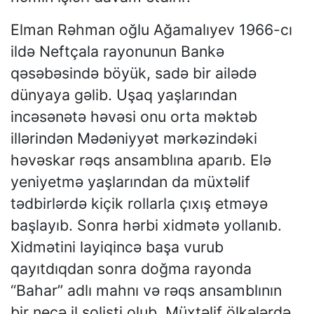
Elman Rəhman oğlu Ağamalıyev 1966-cı
ildə Neftçala rayonunun Bankə
qəsəbəsində böyük, sadə bir ailədə
dünyaya gəlib. Uşaq yaşlarından
incəsənətə həvəsi onu orta məktəb
illərindən Mədəniyyət mərkəzindəki
həvəskar rəqs ansamblına aparıb. Elə
yeniyetmə yaşlarından da müxtəlif
tədbirlərdə kiçik rollarla çıxış etməyə
başlayıb. Sonra hərbi xidmətə yollanıb.
Xidmətini layiqincə başa vurub
qayıtdıqdan sonra doğma rayonda
“Bahar” adlı mahnı və rəqs ansamblının
bir neçə il solisti olub. Müxtəlif ölkələrdə