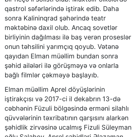
qastrol səfərlərində iştirak edib. Daha
sonra Kalininqrad şəhərində teatr
məktəbinə daxil olub. Ancaq sovetlər
birliyinin dağılması ilə baş verən proseslər
onun təhsilini yarımçıq qoyub. Vətənə
qayıdan Elman müəllim bundan sonra
şəhid ailələri ilə görüşməyə və onlarla
bağlı filmlər çəkməyə başlayıb.
Elman müəllim Aprel döyüşlərinin
iştirakçısı və 2017-ci il dekabrın 13-də
cəbhənin Füzuli bölgəsində erməni silahlı
qüvvələrinin təxribatının qarşısını alarkən
şəhidlik zirvəsinə ucalmış Fizuli Süleyman
oğlu Salahov, Aprel şəhidləri Ələzaman