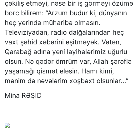
çəkiliş etməyi, nəsə bir iş görməyi özümə
borc bilirəm: “Arzum budur ki, dünyanın
heç yerində müharibə olmasın.
Televiziyadan, radio dalğalarından heç
vaxt şəhid xəbərini eşitməyək. Vətən,
Qarabağ adına yeni layihələrimiz uğurlu
olsun. Nə qədər ömrüm var, Allah şərəflə
yaşamağı qismət eləsin. Hamı kimi,
mənim də nəvələrim xoşbəxt olsunlar...”
Mina RƏŞİD