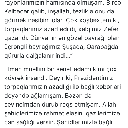
rayonlarımızın hamısında olmuşam. Bircə
Kəlbəcər qalıb, inşallah, tezliklə onu da
görmək nəsibim olar. Çox xoşbəxtəm ki,
torpaqlarımız azad edildi, xalqımız Zəfər
qazandı. Dünyanın ən gözəl bayrağı olan
üçrəngli bayrağımız Şuşada, Qarabağda
qürurla dalğalanır indi...”
Elman müəllim bir sənət adamı kimi çox
kövrək insandı. Deyir ki, Prezidentimiz
torpaqlarımızın azadlığı ilə bağlı xəbərləri
deyəndə ağlamışam. Bəzən də
sevincimdən durub rəqs etmişəm. Allah
şəhidlərimizə rəhmət eləsin, qazilərimizə
can sağlığı versin. Şəhidlərimizlə bağlı