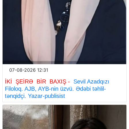
07-08-2026 12:31
İKİ ŞEİRƏ BİR BAXIŞ -
Sevil Azadqızı
Filoloq. AJB, AYB-nin üzvü. Ədəbi təhlil-
tənqidçi. Yazar-publisist