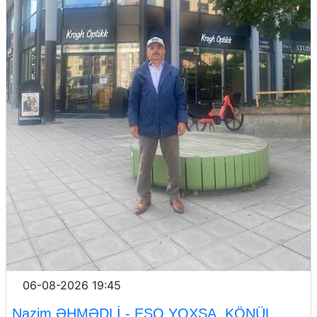
06-08-2026 19:45
Nazim ƏHMƏDLİ - EŞQ YOXSA, KÖNÜL