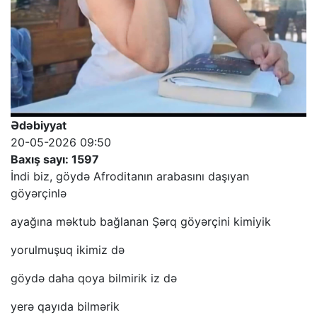
Ədəbiyyat
20-05-2026 09:50
Baxış sayı: 1597
İndi biz, göydə Afroditanın arabasını daşıyan
göyərçinlə
ayağına məktub bağlanan Şərq göyərçini kimiyik
yorulmuşuq ikimiz də
göydə daha qoya bilmirik iz də
yerə qayıda bilmərik