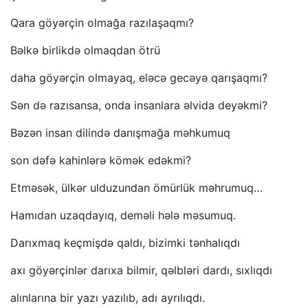
Qara göyərçin olmağa razılaşaqmı?
Bəlkə birlikdə olmaqdan ötrü
daha göyərçin olmayaq, eləcə gecəyə qarışaqmı?
Sən də razısansa, onda insanlara əlvida deyəkmi?
Bəzən insan dilində danışmağa məhkumuq
son dəfə kahinlərə kömək edəkmi?
Etməsək, ülkər ulduzundan ömürlük məhrumuq…
Hamıdan uzaqdayıq, deməli hələ məsumuq.
Darıxmaq keçmişdə qaldı, bizimki tənhalıqdı
axı göyərçinlər darıxa bilmir, qəlbləri dardı, sıxlıqdı
alınlarına bir yazı yazılıb, adı ayrılıqdı.