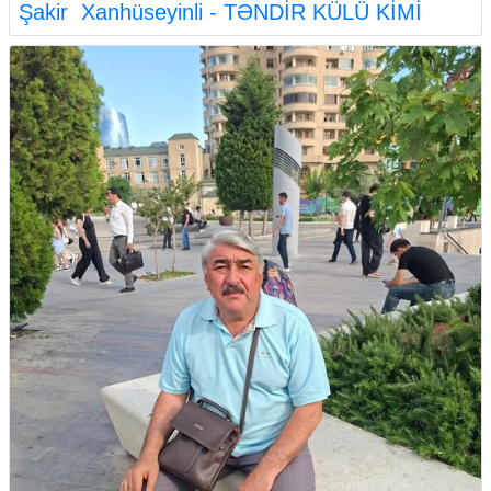
Şakir Xanhüseyinli - TƏNDİR KÜLÜ KİMİ