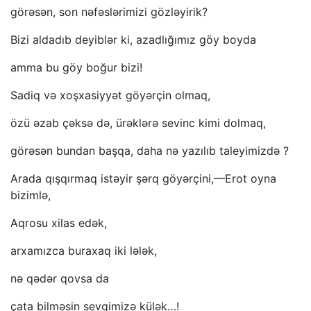
görəsən, son nəfəslərimizi gözləyirik?
Bizi aldadıb deyiblər ki, azadlığımız göy boyda
amma bu göy boğur bizi!
Sadiq və xoşxasiyyət göyərçin olmaq,
özü əzab çəksə də, ürəklərə sevinc kimi dolmaq,
görəsən bundan başqa, daha nə yazılıb taleyimizdə ?
Arada qışqırmaq istəyir şərq göyərçini,—Erot oyna
bizimlə,
Aqrosu xilas edək,
arxamızca buraxaq iki lələk,
nə qədər qovsa da
çata bilməsin sevgimizə külək…!