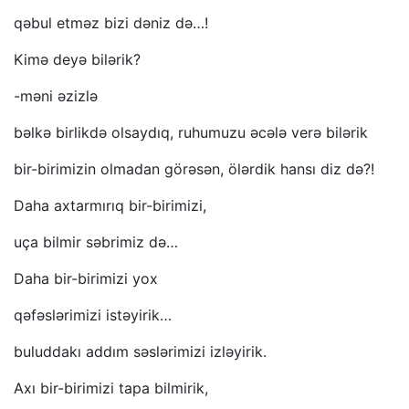
qəbul etməz bizi dəniz də…!
Kimə deyə bilərik?
-məni əzizlə
bəlkə birlikdə olsaydıq, ruhumuzu əcələ verə bilərik
bir-birimizin olmadan görəsən, ölərdik hansı diz də?!
Daha axtarmırıq bir-birimizi,
uça bilmir səbrimiz də…
Daha bir-birimizi yox
qəfəslərimizi istəyirik…
buluddakı addım səslərimizi izləyirik.
Axı bir-birimizi tapa bilmirik,