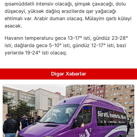
qısamüddətli intensiv olacağı, şimşək çaxacağı, dolu
düşəcəyi, yüksək dağlıq ərazilərdə qar yağacağı
ehtimalı var. Arabir duman olacaq. Mülayim qərb küləyi
əsəcək.
Havanın temperaturu gecə 13-17° isti, gündüz 23-28°
isti, dağlarda gecə 5-10° isti, gündüz 12-17° isti, bəzi
yerlərdə 19-24° isti olacaq.
Digər Xəbərlər