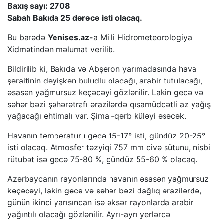
Baxış sayı: 2708
Sabah Bakıda 25 dərəcə isti olacaq.
Bu barədə
Yenises.az-
a Milli Hidrometeorologiya
Xidmətindən məlumat verilib.
Bildirilib ki, Bakıda və Abşeron yarımadasında hava
şəraitinin dəyişkən buludlu olacağı, arabir tutulacağı,
əsasən yağmursuz keçəcəyi gözlənilir. Lakin gecə və
səhər bəzi şəhərətrafı ərazilərdə qısamüddətli az yağış
yağacağı ehtimalı var. Şimal-qərb küləyi əsəcək.
Havanın temperaturu gecə 15-17° isti, gündüz 20-25°
isti olacaq. Atmosfer təzyiqi 757 mm civə sütunu, nisbi
rütubət isə gecə 75-80 %, gündüz 55-60 % olacaq.
Azərbaycanın rayonlarında havanın əsasən yağmursuz
keçəcəyi, lakin gecə və səhər bəzi dağlıq ərazilərdə,
günün ikinci yarısından isə əksər rayonlarda arabir
yağıntılı olacağı gözlənilir. Ayrı-ayrı yerlərdə