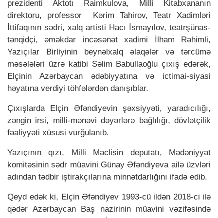
prezidenti Aktotı Raimkulova, Milli Kitabxananın
direktoru, professor Kərim Tahirov, Teatr Xadimləri
İttifaqının sədri, xalq artisti Hacı İsmayılov, teatrşünas-
tənqidçi, əməkdar incəsənət xadimi İlham Rəhimli,
Yazıçılar Birliyinin beynəlxalq əlaqələr və tərcümə
məsələləri üzrə katibi Səlim Babullaoğlu çıxış edərək,
Elçinin Azərbaycan ədəbiyyatına və ictimai-siyasi
həyatına verdiyi töhfələrdən danışıblar.
Çıxışlarda Elçin Əfəndiyevin şəxsiyyəti, yaradıcılığı,
zəngin irsi, milli-mənəvi dəyərlərə bağlılığı, dövlətçilik
fəaliyyəti xüsusi vurğulanıb.
Yazıçının qızı, Milli Məclisin deputatı, Mədəniyyət
komitəsinin sədr müavini Günay Əfəndiyeva ailə üzvləri
adından tədbir iştirakçılarına minnətdarlığını ifadə edib.
Qeyd edək ki, Elçin Əfəndiyev 1993-cü ildən 2018-ci ilə
qədər Azərbaycan Baş nazirinin müavini vəzifəsində