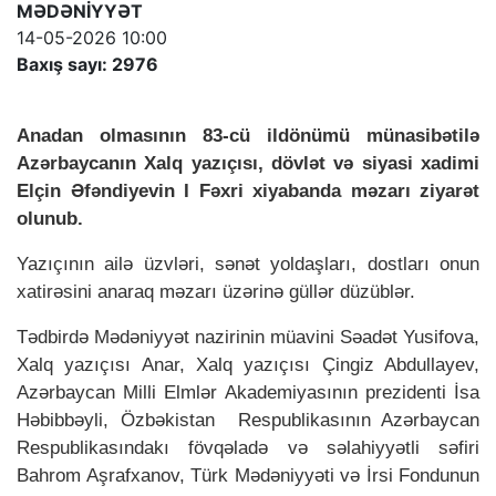
MƏDƏNİYYƏT
14-05-2026 10:00
Baxış sayı: 2976
Anadan olmasının 83-cü ildönümü münasibətilə
Azərbaycanın Xalq yazıçısı, dövlət və siyasi xadimi
Elçin Əfəndiyevin I Fəxri xiyabanda məzarı ziyarət
olunub.
Yazıçının ailə üzvləri, sənət yoldaşları, dostları onun
xatirəsini anaraq məzarı üzərinə güllər düzüblər.
Tədbirdə Mədəniyyət nazirinin müavini Səadət Yusifova,
Xalq yazıçısı Anar, Xalq yazıçısı Çingiz Abdullayev,
Azərbaycan Milli Elmlər Akademiyasının prezidenti İsa
Həbibbəyli, Özbəkistan Respublikasının Azərbaycan
Respublikasındakı fövqəladə və səlahiyyətli səfiri
Bahrom Aşrafxanov, Türk Mədəniyyəti və İrsi Fondunun