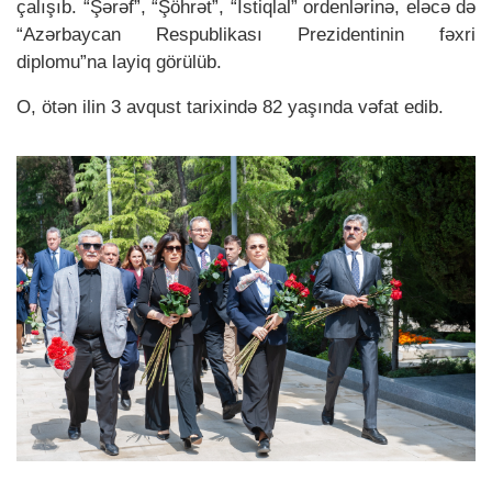
çalışıb. “Şərəf”, “Şöhrət”, “İstiqlal” ordenlərinə, eləcə də
“Azərbaycan Respublikası Prezidentinin fəxri
diplomu”na layiq görülüb.
O, ötən ilin 3 avqust tarixində 82 yaşında vəfat edib.