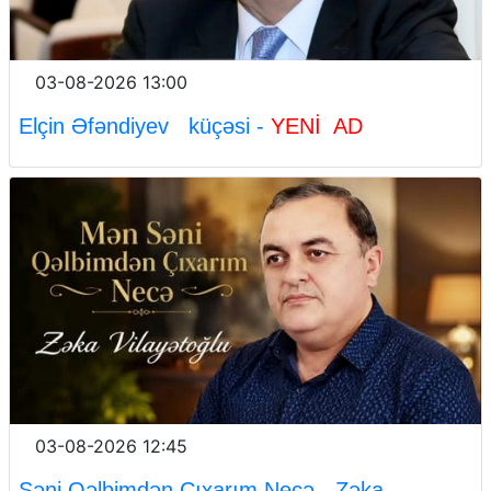
03-08-2026 13:00
Elçin Əfəndiyev küçəsi -
YENİ AD
03-08-2026 12:45
Səni Qəlbimdən Çıxarım Necə - Zəka