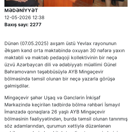
MƏDƏNİYYƏT
12-05-2026 12:38
Baxış sayı: 2277
Dünən (07.05.2025) axşam üstü Yevlax rayonunun
Əkşəm kənd orta məktəbində oxuyan 30 nəfərə yaxın
məktəbli və məktəb pedaqoji kollektivinin bir neçə
üzvü Azərbaycan dili və ədəbiyyatı müəllimi Günel
Bəhramovanın təşəbbüsüylə AYB Mingəçevir
bölməsində təmsil olunan bir neçə yazarla görüşə
gəlmişdilər.
Mingəçevir şəhər Uşaq və Gənclərin İnkişaf
Mərkəzində keçirilən tədbirdə bölmə rəhbəri İsmayıl
İmanzadə qonaqlara 26 yaşlı AYB Mingəçevir
bölməsinin fəaliyyətindən, burda təmsil olunan tanınmış
söz adamlarından, qurumun xəttiylə düzənlənən