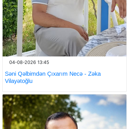
04-08-2026 13:45
Səni Qəlbimdən Çıxarım Necə - Zəka
Vilayətoğlu