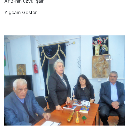
AYB-nin üzvü, şair
Yığcam Göstər