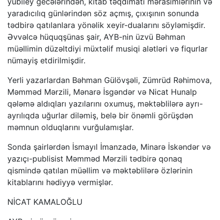
yubiley gecələrindən, kitab təqdimatı mərasimlərinin və
yaradıcılıq günlərindən söz açmış, çıxışının sonunda
tədbirə qatılanlara yönəlik xeyir-dualarını söyləmişdir.
Əvvəlcə hüquqşünas şair, AYB-nin üzvü Bəhman
müəllimin düzəltdiyi müxtəlif musiqi alətləri və fiqurlar
nümayiş etdirilmişdir.
Yerli yazarlardan Bəhman Gülövşəli, Zümrüd Rəhimova,
Məmməd Mərzili, Mənarə İsgəndər və Nicat Hunalp
qələmə aldıqları yazılarını oxumuş, məktəblilərə ayrı-
ayrılıqda uğurlar diləmiş, belə bir önəmli görüşdən
məmnun olduqlarını vurğulamışlar.
Sonda şairlərdən İsmayıl İmanzadə, Minarə İskəndər və
yazıçı-publisist Məmməd Mərzili tədbirə qonaq
qismində qatılan müəllim və məktəblilərə özlərinin
kitablarını hədiyyə vermişlər.
NİCAT KAMALOĞLU