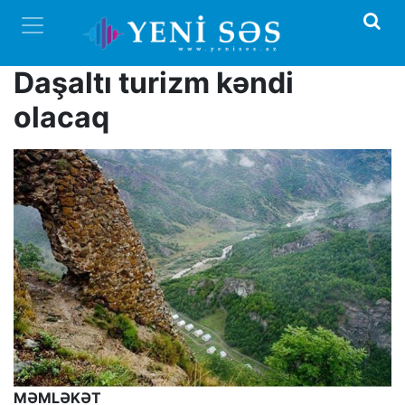
Daşaltı turizm kəndi
olacaq
MƏMLƏKƏT