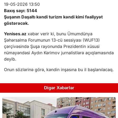
19-05-2026 13:50
Baxış sayı: 5144
Şuşanın Daşaltı kəndi turizm kəndi kimi fəaliyyət
göstərəcək.
Yenises.az
xəbər verir ki, bunu Ümumdünya
Şəhərsalma Forumunun 13-cü sessiyası (WUF13)
çərçivəsində Şuşa rayonunda Prezidentin xüsusi
nümayəndəsi Aydın Kərimov jurnalistlərə açıqlamasında
deyib.
Onun sözlərinə görə, kəndin inşasına bu il başlanılacaq.
Digər Xəbərlər