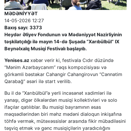
MƏDƏNİYYƏT
14-05-2026 12:27
Baxış sayı: 3373
Heydər Əliyev Fondunun və Mədəniyyət Nazirliyinin
təşkilatçılığı ilə mayın 14-də Şuşada “Xarıbülbül” IX
Beynəlxalq Musiqi Festivalı başlayıb.
Yenises.az
xəbər verir ki, festivala Cıdır düzündə
“Mənim Azərbaycanım” rəqs kompozisiyası və
görkəmli bəstəkar Cahangir Cahangirovun “Cənnətim
Qarabağ” əsəri ilə start verilib.
Bu il də “Xarıbülbül”ə yerli incəsənət xadimləri ilə
yanaşı, digər ölkələrdən musiqi kollektivləri və solo
ifaçılar qatılıblar. Bu musiqi bayramının əsas
məqsədlərindən biri məhz mədəni dialoqun inkişafına
töhfə vermək, mütəxəssislər arasında fikir mübadiləsini
təşviq etmək və gənc musiqiçilərin yaradıcılığını