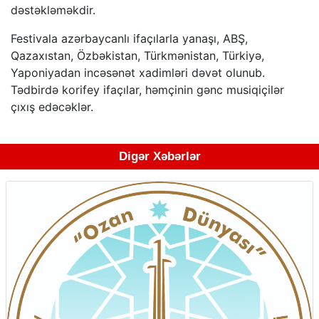
dəstəkləməkdir.
Festivala azərbaycanlı ifaçılarla yanaşı, ABŞ,
Qazaxıstan, Özbəkistan, Türkmənistan, Türkiyə,
Yaponiyadan incəsənət xadimləri dəvət olunub.
Tədbirdə korifey ifaçılar, həmçinin gənc musiqiçilər
çıxış edəcəklər.
Digər Xəbərlər