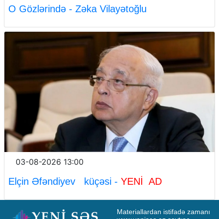
O Gözlərində - Zəka Vilayətoğlu
03-08-2026 13:00
Elçin Əfəndiyev küçəsi -
YENİ AD
Materiallardan istifadə zamanı 