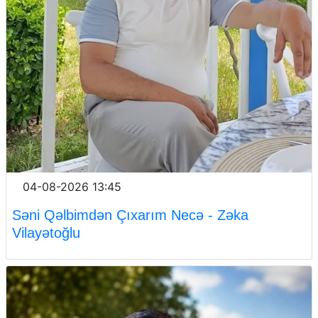
04-08-2026 13:45
Səni Qəlbimdən Çıxarım Necə - Zəka
Vilayətoğlu