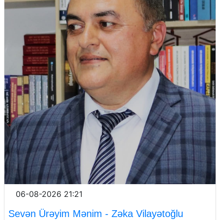
06-08-2026 21:21
Sevən Ürəyim Mənim - Zəka Vilayətoğlu