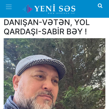
DANIŞAN-VƏTƏN, YOL
QARDAŞI-SABİR BƏY !