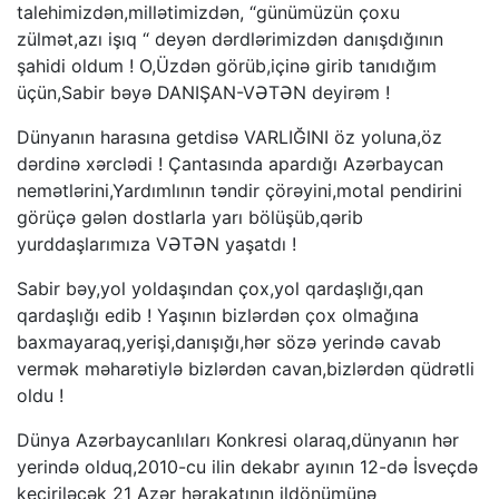
talehimizdən,millətimizdən, “günümüzün çoxu
zülmət,azı işıq “ deyən dərdlərimizdən danışdığının
şahidi oldum ! O,Üzdən görüb,içinə girib tanıdığım
üçün,Sabir bəyə DANIŞAN-VƏTƏN deyirəm !
Dünyanın harasına getdisə VARLIĞINI öz yoluna,öz
dərdinə xərclədi ! Çantasında apardığı Azərbaycan
nemətlərini,Yardımlının təndir çörəyini,motal pendirini
görüçə gələn dostlarla yarı bölüşüb,qərib
yurddaşlarımıza VƏTƏN yaşatdı !
Sabir bəy,yol yoldaşından çox,yol qardaşlığı,qan
qardaşlığı edib ! Yaşının bizlərdən çox olmağına
baxmayaraq,yerişi,danışığı,hər sözə yerində cavab
vermək məharətiylə bizlərdən cavan,bizlərdən qüdrətli
oldu !
Dünya Azərbaycanlıları Konkresi olaraq,dünyanın hər
yerində olduq,2010-cu ilin dekabr ayının 12-də İsveçdə
keçiriləcək 21 Azər hərakatının ildönümünə