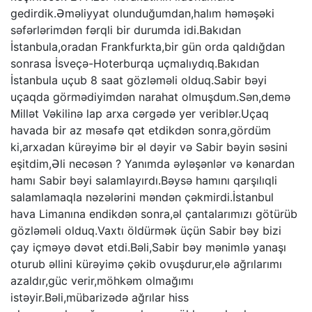
gedirdik.Əməliyyat olunduğumdan,halım həməşəki
səfərlərimdən fərqli bir durumda idi.Bakıdan
İstanbula,oradan Frankfurkta,bir gün orda qaldığdan
sonrasa İsveçə-Hoterburqa uçmalıydıq.Bakıdan
İstanbula uçub 8 saat gözləməli olduq.Sabir bəyi
uçaqda görmədiyimdən narahat olmuşdum.Sən,demə
Millət Vəkilinə lap arxa cərgədə yer veriblər.Uçaq
havada bir az məsafə qət etdikdən sonra,gördüm
ki,arxadan kürəyimə bir əl dəyir və Sabir bəyin səsini
eşitdim,Əli necəsən ? Yanımda əyləşənlər və kənardan
hamı Sabir bəyi salamlayırdı.Bəysə hamını qarşılıqli
salamlamaqla nəzələrini məndən çəkmirdi.İstanbul
hava Limanına endikdən sonra,əl çantalarımızı götürüb
gözləməli olduq.Vaxtı öldürmək üçün Sabir bəy bizi
çay içməyə dəvət etdi.Bəli,Sabir bəy mənimlə yanaşı
oturub əllini kürəyimə çəkib ovuşdurur,elə ağrılarımı
azaldır,güc verir,möhkəm olmağımı
istəyir.Bəli,mübarizədə ağrılar hiss