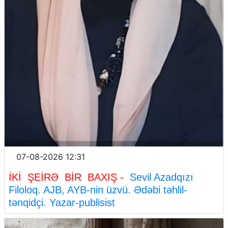
07-08-2026 12:31
İKİ ŞEİRƏ BİR BAXIŞ -
Sevil Azadqızı
Filoloq. AJB, AYB-nin üzvü. Ədəbi təhlil-
tənqidçi. Yazar-publisist