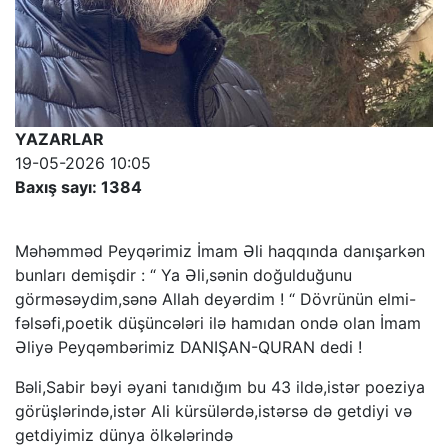
YAZARLAR
19-05-2026 10:05
Baxış sayı: 1384
Məhəmməd Peyqərimiz İmam Əli haqqında danışarkən
bunları demişdir : “ Ya Əli,sənin doğulduğunu
görməsəydim,sənə Allah deyərdim ! “ Dövrünün elmi-
fəlsəfi,poetik düşüncələri ilə hamıdan ondə olan İmam
Əliyə Peyqəmbərimiz DANIŞAN-QURAN dedi !
Bəli,Sabir bəyi əyani tanıdığım bu 43 ildə,istər poeziya
görüşlərində,istər Ali kürsülərdə,istərsə də getdiyi və
getdiyimiz dünya ölkələrində