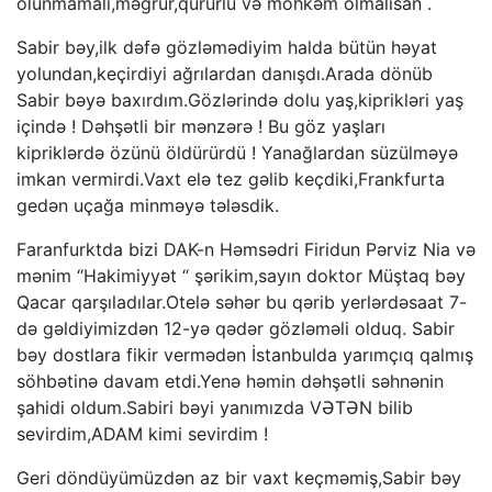
olunmamalı,məğrur,qururlu və möhkəm olmalısan .
Sabir bəy,ilk dəfə gözləmədiyim halda bütün həyat
yolundan,keçirdiyi ağrılardan danışdı.Arada dönüb
Sabir bəyə baxırdım.Gözlərində dolu yaş,kiprikləri yaş
içində ! Dəhşətli bir mənzərə ! Bu göz yaşları
kipriklərdə özünü öldürürdü ! Yanağlardan süzülməyə
imkan vermirdi.Vaxt elə tez gəlib keçdiki,Frankfurta
gedən uçağa minməyə tələsdik.
Faranfurktda bizi DAK-n Həmsədri Firidun Pərviz Nia və
mənim “Hakimiyyət “ şərikim,sayın doktor Müştaq bəy
Qacar qarşıladılar.Otelə səhər bu qərib yerlərdəsaat 7-
də gəldiyimizdən 12-yə qədər gözləməli olduq. Sabir
bəy dostlara fikir vermədən İstanbulda yarımçıq qalmış
söhbətinə davam etdi.Yenə həmin dəhşətli səhnənin
şahidi oldum.Sabiri bəyi yanımızda VƏTƏN bilib
sevirdim,ADAM kimi sevirdim !
Geri döndüyümüzdən az bir vaxt keçməmiş,Sabir bəy