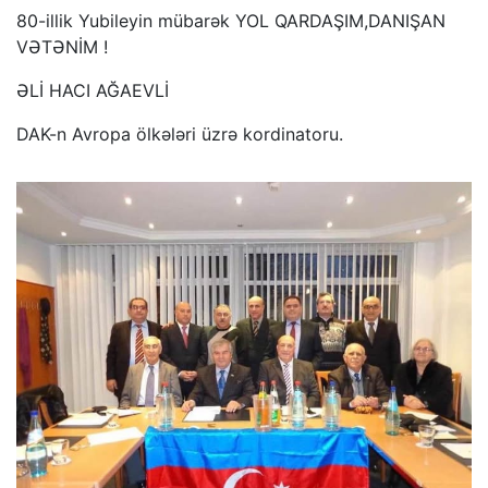
80-illik Yubileyin mübarək YOL QARDAŞIM,DANIŞAN
VƏTƏNİM !
ƏLİ HACI AĞAEVLİ
DAK-n Avropa ölkələri üzrə kordinatoru.