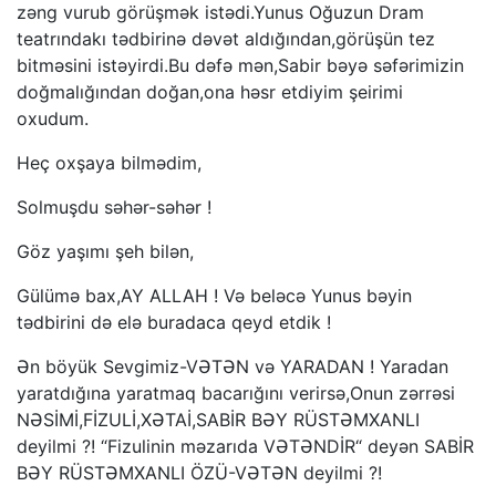
zəng vurub görüşmək istədi.Yunus Oğuzun Dram
teatrındakı tədbirinə dəvət aldığından,görüşün tez
bitməsini istəyirdi.Bu dəfə mən,Sabir bəyə səfərimizin
doğmalığından doğan,ona həsr etdiyim şeirimi
oxudum.
Heç oxşaya bilmədim,
Solmuşdu səhər-səhər !
Göz yaşımı şeh bilən,
Gülümə bax,AY ALLAH ! Və beləcə Yunus bəyin
tədbirini də elə buradaca qeyd etdik !
Ən böyük Sevgimiz-VƏTƏN və YARADAN ! Yaradan
yaratdığına yaratmaq bacarığını verirsə,Onun zərrəsi
NƏSİMİ,FİZULİ,XƏTAİ,SABİR BƏY RÜSTƏMXANLI
deyilmi ?! “Fizulinin məzarıda VƏTƏNDİR“ deyən SABİR
BƏY RÜSTƏMXANLI ÖZÜ-VƏTƏN deyilmi ?!