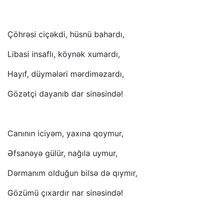
Çöhrəsi ciçəkdi, hüsnü bahardı,
Libasi insaflı, köynək xumardı,
Hayıf, düymələri mərdiməzardı,
Gözətçi dayanıb dar sinəsində!
Canının iciyəm, yaxına qoymur,
Əfsanəyə gülür, nağıla uymur,
Dərmanım olduğun bilsə də qıymır,
Gözümü çıxardır nar sinəsində!