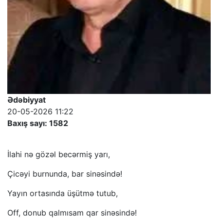
Ədəbiyyat
20-05-2026 11:22
Baxış sayı: 1582
İlahi nə gözəl becərmiş yarı,
Çicəyi burnunda, bar sinəsində!
Yayın ortasında üşütmə tutub,
Off, donub qalmısam qar sinəsində!