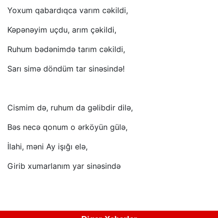
Yoxum qabardıqca varım cəkildi,
Kəpənəyim uçdu, arım çəkildi,
Ruhum bədənimdə tarım cəkildi,
Sarı simə döndüm tar sinəsində!
Cismim də, ruhum da gəlibdir dilə,
Bəs necə qonum o ərköyün gülə,
İlahi, məni Ay işığı elə,
Girib xumarlanım yar sinəsində