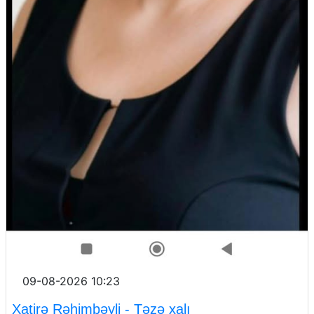
09-08-2026 10:23
Xatirə Rəhimbəyli - Təzə xalı