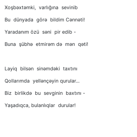
Xoşbəxtəmki, varlığına sevinib
Bu dünyada görə bildim Cənnəti!
Yaradanım özü səni pir edib -
Buna şübhə etmirəm də mən qəti!
Layiq bilsən sinəmdəki taxtını
Qollarımda yellənçəyin qurular...
Biz birlikdə bu sevginin baxtını -
Yaşadıqca, bulanlıqlar durular!