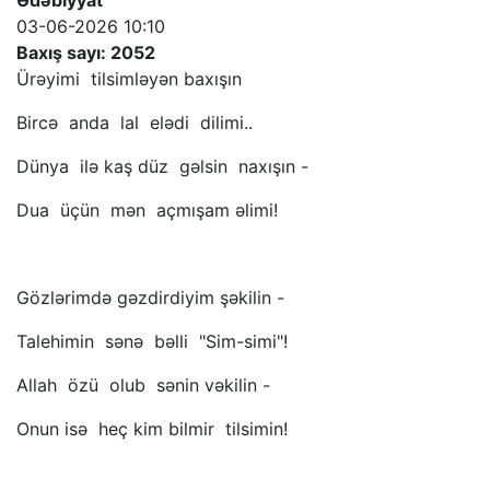
Ədəbiyyat
03-06-2026 10:10
Baxış sayı: 2052
Ürəyimi tilsimləyən baxışın
Bircə anda lal elədi dilimi..
Dünya ilə kaş düz gəlsin naxışın -
Dua üçün mən açmışam əlimi!
Gözlərimdə gəzdirdiyim şəkilin -
Talehimin sənə bəlli "Sim-simi"!
Allah özü olub sənin vəkilin -
Onun isə heç kim bilmir tilsimin!