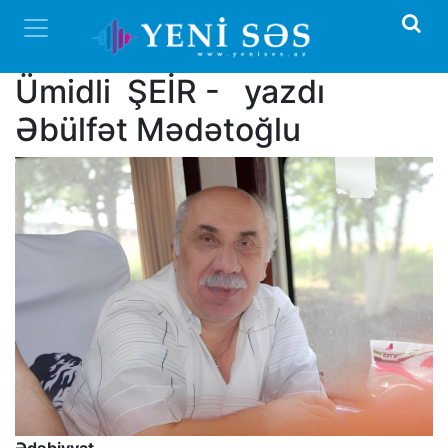
Ümidli ŞEİR - yazdı
Əbülfət Mədətoğlu