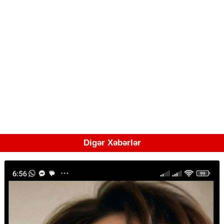
Digər Xəbərlər