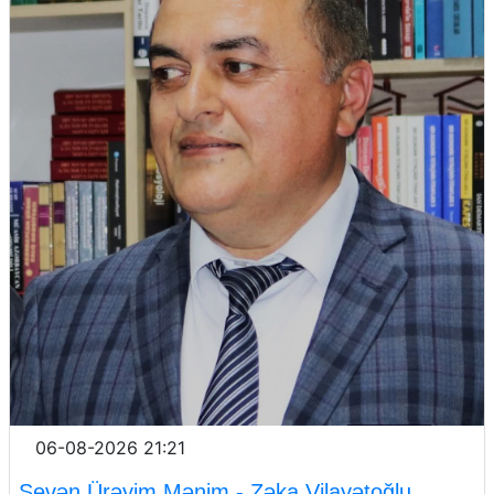
06-08-2026 21:21
Sevən Ürəyim Mənim - Zəka Vilayətoğlu