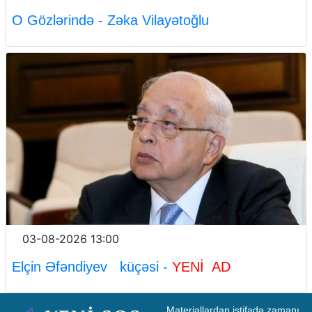
O Gözlərində - Zəka Vilayətoğlu
03-08-2026 13:00
Elçin Əfəndiyev küçəsi -
YENİ AD
Materiallardan istifadə zamanı 