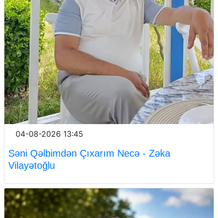
04-08-2026 13:45
Səni Qəlbimdən Çıxarım Necə - Zəka
Vilayətoğlu