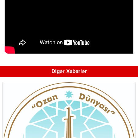
Digər Xəbərlər