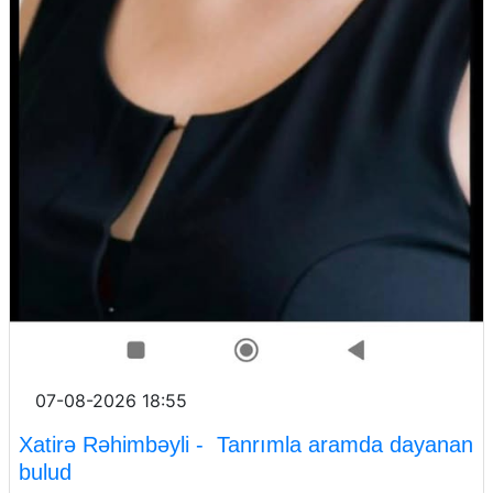
07-08-2026 18:55
Xatirə Rəhimbəyli - Tanrımla aramda dayanan
bulud