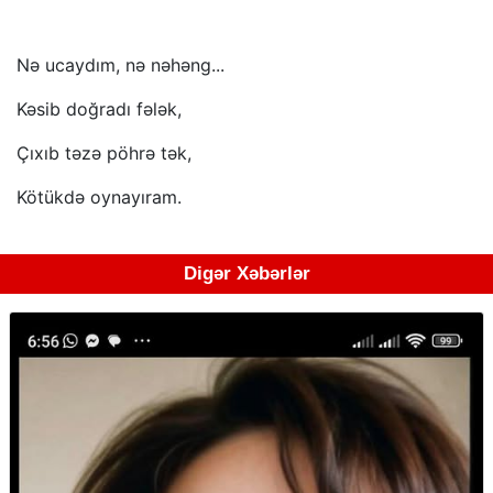
Nə ucaydım, nə nəhəng...
Kəsib doğradı fələk,
Çıxıb təzə pöhrə tək,
Kötükdə oynayıram.
Digər Xəbərlər