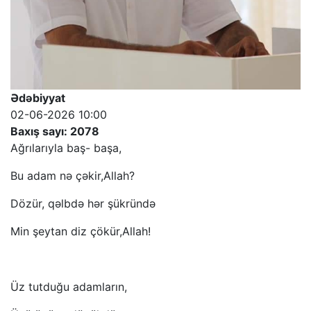
Ədəbiyyat
02-06-2026 10:00
Baxış sayı: 2078
Ağrılarıyla baş- başa,
Bu adam nə çəkir,Allah?
Dözür, qəlbdə hər şükründə
Min şeytan diz çökür,Allah!
Üz tutduğu adamların,