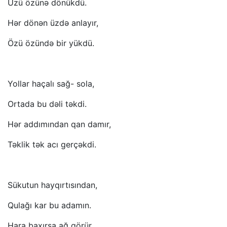
Üzü özünə dönükdü.
Hər dönən üzdə anlayır,
Özü özündə bir yükdü.
Yollar haçalı sağ- sola,
Ortada bu dəli təkdi.
Hər addımından qan damır,
Təklik tək acı gerçəkdi.
Sükutun hayqırtısından,
Qulağı kar bu adamın.
Hara baxırsa ağ görür,