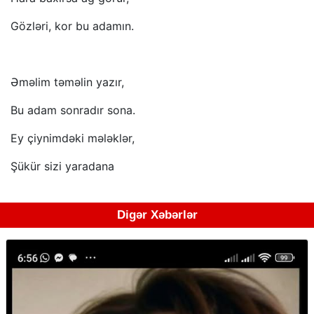
Gözləri, kor bu adamın.
Əməlim təməlin yazır,
Bu adam sonradır sona.
Ey çiynimdəki mələklər,
Şükür sizi yaradana
Digər Xəbərlər