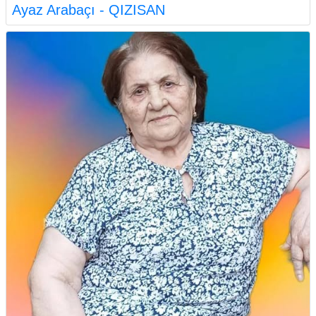
Ayaz Arabaçı - QIZISAN