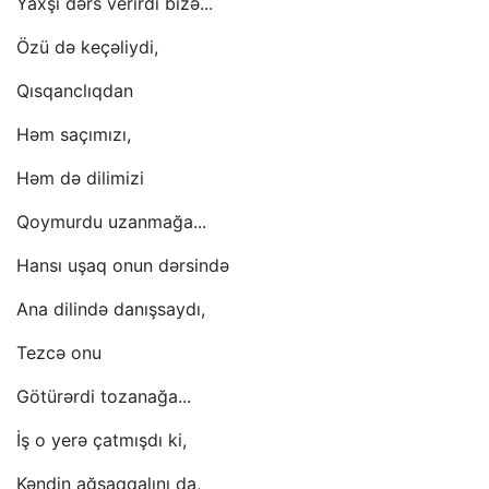
Yaxşı dərs verirdi bizə...
Özü də keçəliydi,
Qısqanclıqdan
Həm saçımızı,
Həm də dilimizi
Qoymurdu uzanmağa...
Hansı uşaq onun dərsində
Ana dilində danışsaydı,
Tezcə onu
Götürərdi tozanağa...
İş o yerə çatmışdı ki,
Kəndin ağsaqqalını da,