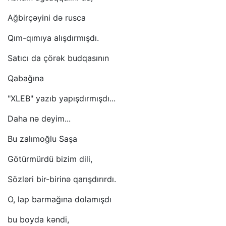
Ağbirçəyini də rusca
Qım-qımıya alışdırmışdı.
Satıcı da çörək budqasının
Qabağına
"XLEB" yazıb yapışdırmışdı...
Daha nə deyim...
Bu zalımoğlu Saşa
Götürmürdü bizim dili,
Sözləri bir-birinə qarışdırırdı.
O, lap barmağına dolamışdı
bu boyda kəndi,