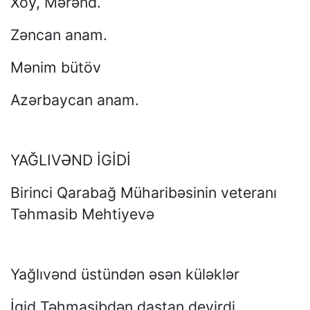
Xoy, Mərənd.
Zəncan anam.
Mənim bütöv
Azərbaycan anam.
YAĞLIVƏND İGİDİ
Birinci Qarabağ Müharibəsinin veteranı
Təhmasib Mehtiyevə
Yağlıvənd üstündən əsən küləklər
İgid Təhmasibdən dastan deyirdi.