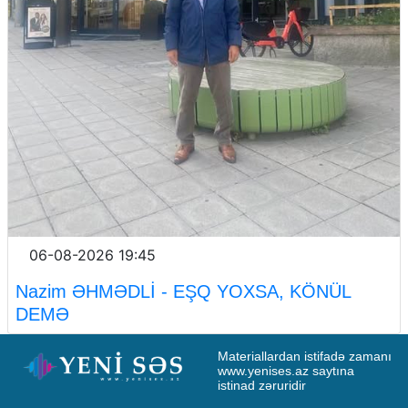
06-08-2026 19:45
Nazim ƏHMƏDLİ - EŞQ YOXSA, KÖNÜL
DEMƏ
Materiallardan istifadə zamanı 
www.yenises.az saytına 
istinad zəruridir