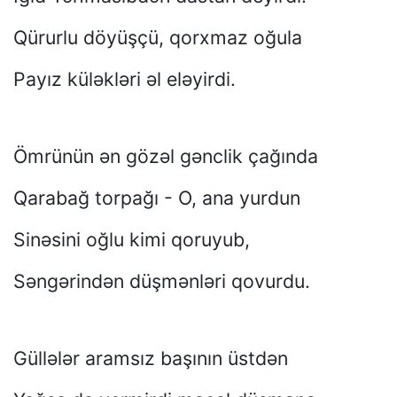
Qürurlu döyüşçü, qorxmaz oğula
Payız küləkləri əl eləyirdi.
Ömrünün ən gözəl gənclik çağında
Qarabağ torpağı - O, ana yurdun
Sinəsini oğlu kimi qoruyub,
Səngərindən düşmənləri qovurdu.
Güllələr aramsız başının üstdən