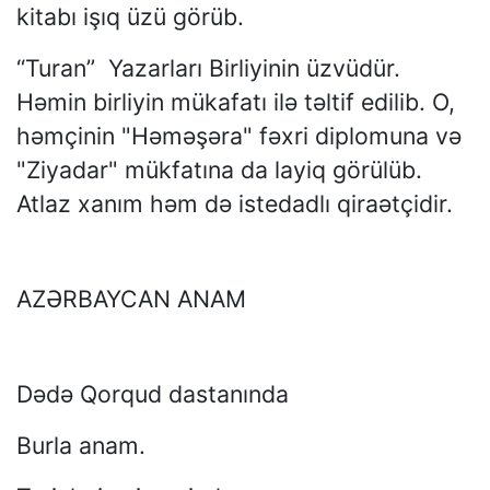
kitabı işıq üzü görüb.
“Turan” Yazarları Birliyinin üzvüdür.
Həmin birliyin mükafatı ilə təltif edilib. O,
həmçinin "Həməşəra" fəxri diplomuna və
"Ziyadar" mükfatına da layiq görülüb.
Atlaz xanım həm də istedadlı qiraətçidir.
AZƏRBAYCAN ANAM
Dədə Qorqud dastanında
Burla anam.