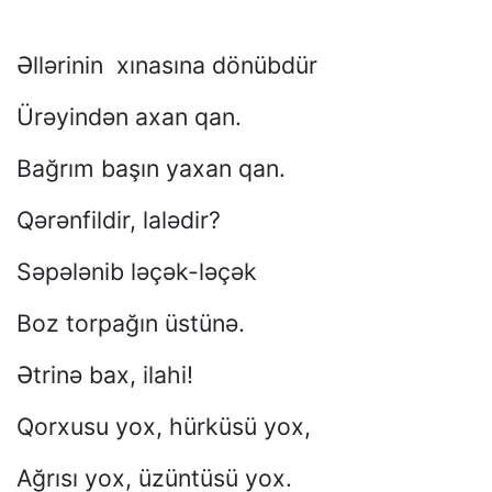
Əllərinin xınasına dönübdür
Ürəyindən axan qan.
Bağrım başın yaxan qan.
Qərənfildir, lalədir?
Səpələnib ləçək-ləçək
Boz torpağın üstünə.
Ətrinə bax, ilahi!
Qorxusu yox, hürküsü yox,
Ağrısı yox, üzüntüsü yox.