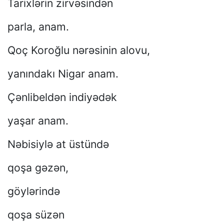
Tarixlərin zirvəsindən
parla, anam.
Qoç Koroğlu nərəsinin alovu,
yanındakı Nigar anam.
Çənlibeldən indiyədək
yaşar anam.
Nəbisiylə at üstündə
qoşa gəzən,
göylərində
qoşa süzən