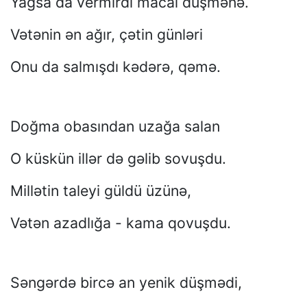
Yağsa da vermirdi macal düşmənə.
Vətənin ən ağır, çətin günləri
Onu da salmışdı kədərə, qəmə.
Doğma obasından uzağa salan
O küskün illər də gəlib sovuşdu.
Millətin taleyi güldü üzünə,
Vətən azadlığa - kama qovuşdu.
Səngərdə bircə an yenik düşmədi,