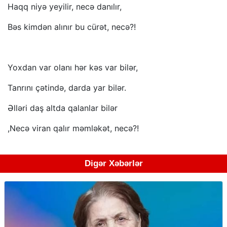
Haqq niyə yeyilir, necə danılır,
Bəs kimdən alınır bu cürət, necə?!
Yoxdan var olanı hər kəs var bilər,
Tanrını çətində, darda yar bilər.
Əlləri daş altda qalanlar bilər
,Necə viran qalır məmləkət, necə?!
Digər Xəbərlər