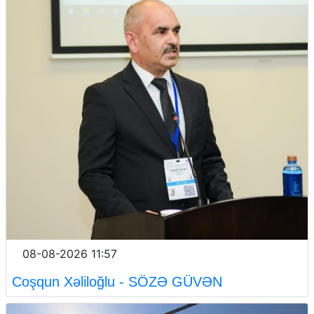
08-08-2026 11:57
Coşqun Xəliloğlu - SÖZƏ GÜVƏN