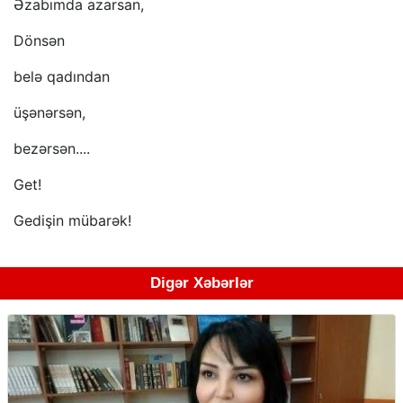
Əzabımda azarsan,
Dönsən
belə qadından
üşənərsən,
bezərsən....
Get!
Gedişin mübarək!
Digər Xəbərlər