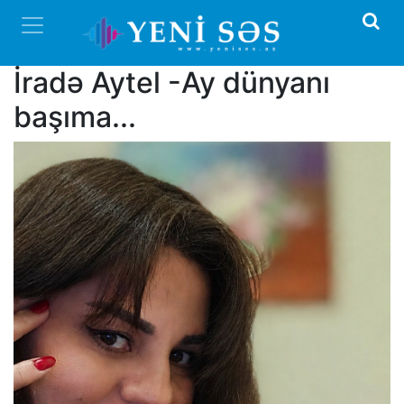
İradə Aytel -Ay dünyanı
başıma...