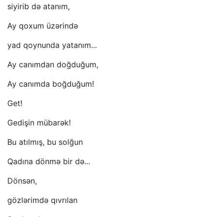
siyirib də atanım,
Ay qoxum üzərində
yad qoynunda yatanım...
Ay canımdan doğduğum,
Ay canımda boğduğum!
Get!
Gedişin mübarək!
Bu atılmış, bu solğun
Qadına dönmə bir də...
Dönsən,
gözlərimdə qıvrılan