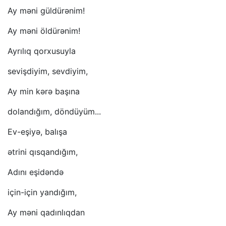
Ay məni güldürənim!
Ay məni öldürənim!
Ayrılıq qorxusuyla
sevişdiyim, sevdiyim,
Ay min kərə başına
dolandığım, döndüyüm...
Ev-eşiyə, balışa
ətrini qısqandığım,
Adını eşidəndə
için-için yandığım,
Ay məni qadınlıqdan