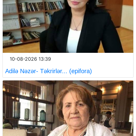
10-08-2026 13:39
Adilə Nəzər- Təkrirlər... (epifora)