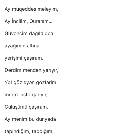
Ay müqəddəs mələyim,
Ay İncilim, Quranım...
Güvəncim dağıldıqca
ayağımın altına
yerişimi çaşıram.
Dərdim məndən yarıyır,
Yol gözləyən gözlərim
muraz üstə qarıyır,
Gülüşümü çaşıram.
Ay mənim bu dünyada
tapındığım, tapdığım,