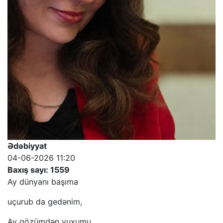
Ədəbiyyat
04-06-2026 11:20
Baxış sayı: 1559
Ay dünyanı başıma
uçurub da gedənim,
Ay gözümdən yuxumu