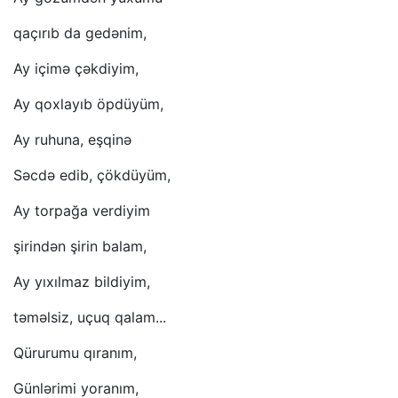
qaçırıb da gedənim,
Ay içimə çəkdiyim,
Ay qoxlayıb öpdüyüm,
Ay ruhuna, eşqinə
Səcdə edib, çökdüyüm,
Ay torpağa verdiyim
şirindən şirin balam,
Ay yıxılmaz bildiyim,
təməlsiz, uçuq qalam...
Qürurumu qıranım,
Günlərimi yoranım,