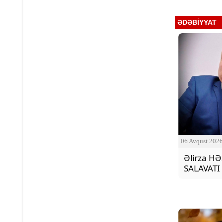
ƏDƏBIYYAT
06 Avqust 202
Əlirza H
SALAVATI