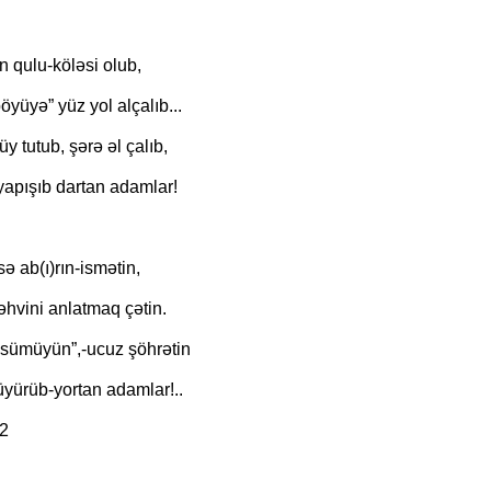
 qulu-köləsi olub,
"Neftçi" klubunun şikayəti rəd
yüyə” yüz yol alçalıb...
y tutub, şərə əl çalıb,
apışıb dartan adamlar!
sə ab(ı)rın-ismətin,
hvini anlatmaq çətin.
-sümüyün”,-ucuz şöhrətin
yürüb-yortan adamlar!..
2