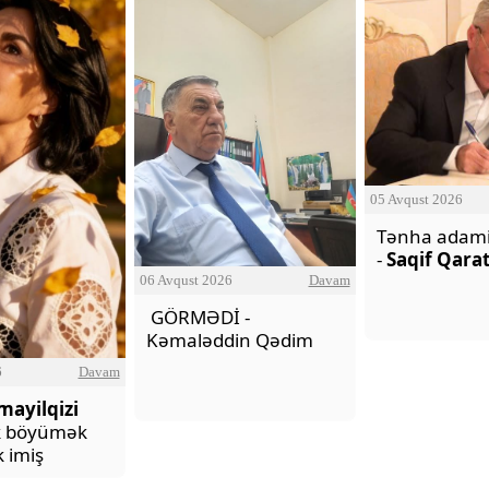
05 Avqust 2026
Tənha adamin
-
Saqif Qara
06 Avqust 2026
Davam
GÖRMƏDİ -
Kəmaləddin Qədim
6
Davam
mayilqizi
ik böyümək
 imiş