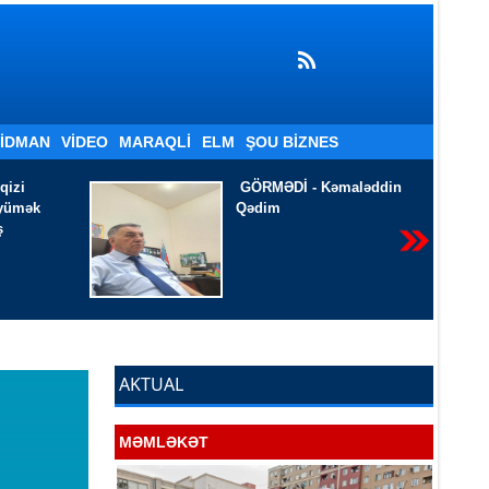
İDMAN
VIDEO
MARAQLI
ELM
ŞOU BIZNES
əmaləddin
Yaşanan sevginin
GÖVHƏRİ - Əbülfət
Mədətoğlu yazır
AKTUAL
MƏMLƏKƏT