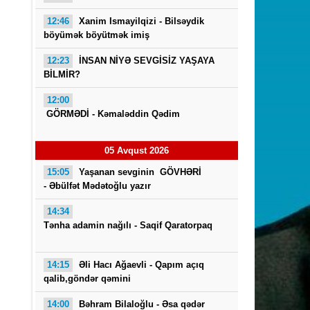
12:46
Xanim Ismayilqizi -
Bilsəydik
böyümək böyütmək imiş
12:23
İNSAN NİYƏ SEVGİSİZ YAŞAYA
BİLMİR?
12:00
GÖRMƏDİ - Kəmaləddin Qədim
Saba
05 Avqust 2026
15:05
Yaşanan sevginin GÖVHƏRİ
- Əbülfət Mədətoğlu yazır
14:34
Tənha adamin nağılı -
Saqif Qaratorpaq
14:15
Əli Hacı Ağaevli -
Qapım açıq
qalib,göndər qəmini
14:00
Bəhram Bilaloğlu - Əsa qədər