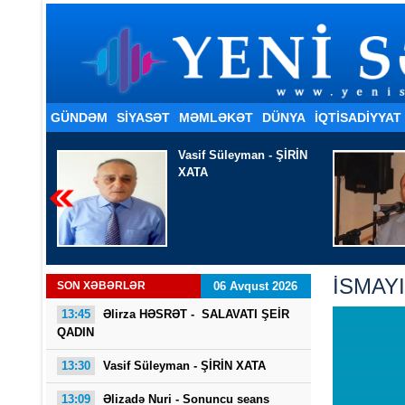
GÜNDƏM
SİYASƏT
MƏMLƏKƏT
DÜNYA
İQTISADIYYAT
 ŞİRİN
Əlizadə Nuri
- Sonuncu
seans
İSMAY
SON XƏBƏRLƏR
06 Avqust 2026
13:45
Əlirza HƏSRƏT - SALAVATI ŞEİR
QADIN
13:30
Vasif Süleyman - ŞİRİN XATA
13:09
Əlizadə Nuri
- Sonuncu seans