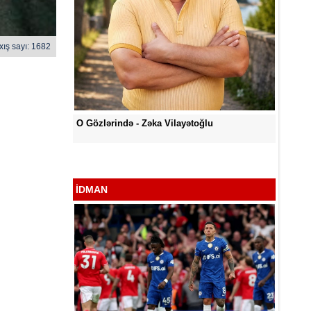
xış sayı: 1682
ə - Zəka Vilayətoğlu
Səni Qəlbimdən Çıxarım Necə - Zəka
Vilayətoğlu
İDMAN