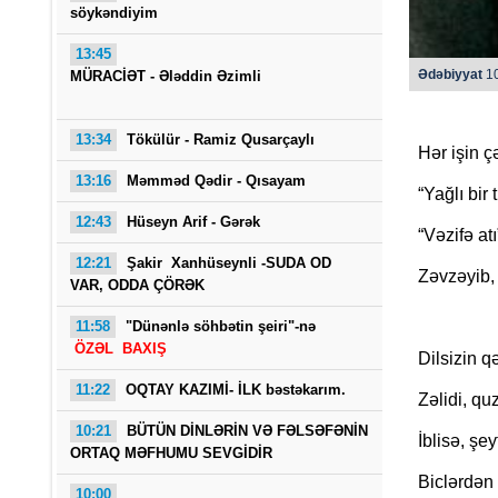
söykəndiyim
13:45
Ədəbiyyat
10
MÜRACİƏT -
Ələddin Əzimli
13:34
Tökülür -
Ramiz Qusarçaylı
Hər işin ç
13:16
Məmməd Qədir - Qısayam
“Yağlı bir 
12:43
Hüseyn Arif - Gərək
“Vəzifə atı
12:21
Şakir Xanhüseynli -SUDA OD
Zəvzəyib, 
VAR, ODDA ÇÖRƏK
11:58
"Dünənlə söhbətin şeiri"-nə
ÖZƏL BAXIŞ
Dilsizin q
11:22
OQTAY KAZIMİ- İLK bəstəkarım.
Zəlidi, q
10:21
BÜTÜN DİNLƏRİN VƏ FƏLSƏFƏNİN
İblisə, şey
ORTAQ MƏFHUMU SEVGİDİR
Biclərdən 
10:00