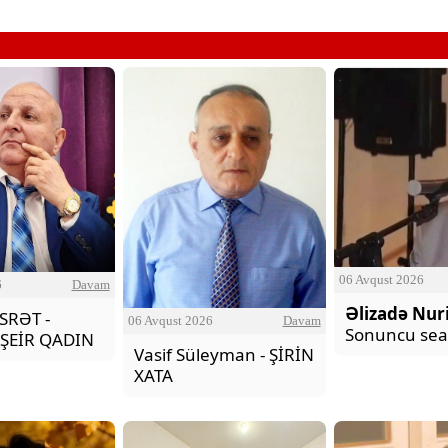
"Dünənlə söhbətin şeiri"-nə
06 Avqust 2026
6
Davam
Əlizadə Nur
ƏSRƏT -
06 Avqust 2026
Davam
Sonuncu sea
 ŞEİR QADIN
Vasif Süleyman - ŞİRİN
XATA