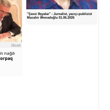
"Şəxsi Əşyalar" - Jurnalist, yazıçı-publisist
Məzahir Əhmədoğlu 01.06.2026
Davam
 nağılı
torpaq