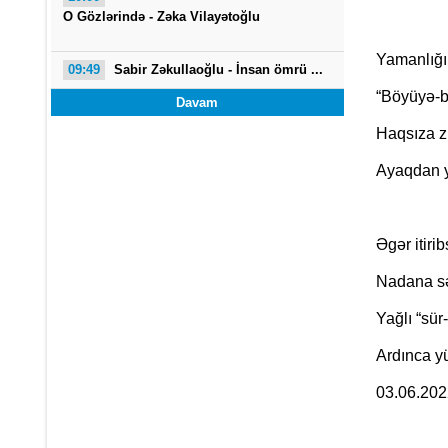
O Gözlərində - Zəka Vilayətoğlu
Yamanlığın
09:49
Sabir Zəkullaoğlu - İnsan ömrü ...
“Böyüyə-bö
Davam
Haqsıza zü
Ayaqdan y
Əgər itirib
Nadana sə
Yağlı “sür
Ardınca yü
03.06.202