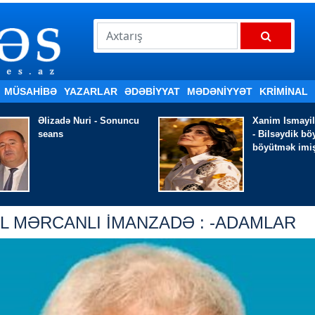
MÜSAHİBƏ
YAZARLAR
ƏDƏBIYYAT
MƏDƏNİYYƏT
KRİMİNAL
Xanim Ismayilqizi
GÖRMƏDİ - K
-
Bilsəydik böyümək
Qədim
böyütmək imiş
IL MƏRCANLI İMANZADƏ : -ADAMLAR