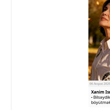
06 Avqust 202
Xanim Is
-
Bilsəyd
böyütmək