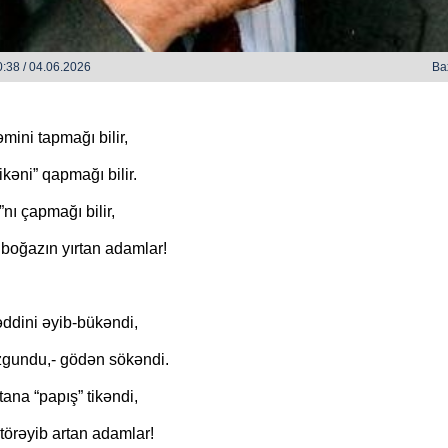
:38 / 04.06.2026
Ba
əmini tapmağı bilir,
tikəni” qapmağı bilir.
O Gözlərində - Zəka Vilayətoğlu
O Gözlərind
”nı çapmağı bilir,
boğazın yırtan adamlar!
əddini əyib-bükəndi,
uzgundu,- gödən sökəndi.
tana “papış” tikəndi,
törəyib artan adamlar!