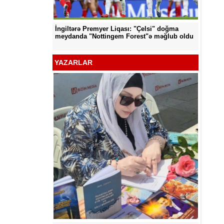
İngiltərə Premyer Liqası: "Çelsi" doğma
d edildi
"Neftçi
meydanda "Nottingem Forest"ə məğlub oldu
YAZARLAR
Yaşana
Mədəto