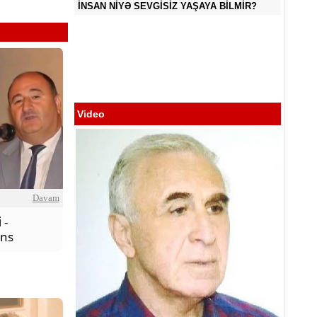
İNSAN NİYƏ SEVGİSİZ YAŞAYA BİLMİR?
ÖZƏL BAXIŞ
Video
Davam
i
-
ns