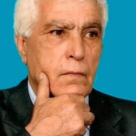
h bəzi yerlərdə yağış yağacaq
Xocalı, Ağdərə və Cəbrayılın b
kəndlərinə köç karvanı yola s