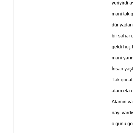
yeriyirdi 
məni tək 
dünyadan 
bir səhər 
getdi heç
məni yarı
İnsan yaşl
Tək qocal
atam elə 
Atamın var
nəyi vard
o günü gö