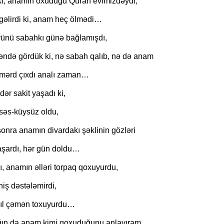
ki, anamın oxuduğu Quran evimizdəydi,
gəlirdi ki, anam heç ölmədi…
nü sabahkı günə bağlamışdı,
əndə gördük ki, nə sabah qalıb, nə də anam
mərd çıxdı analı zaman…
ər sakit yaşadı ki,
səs-küysüz oldu,
onra anamın divardakı şəklinin gözləri
aşardı, hər gün doldu…
, anamın əlləri torpaq qoxuyurdu,
iş dəstələmirdi,
aşıl çəmən toxuyurdu…
ağın da anam kimi qoxuduğunu anlayıram.