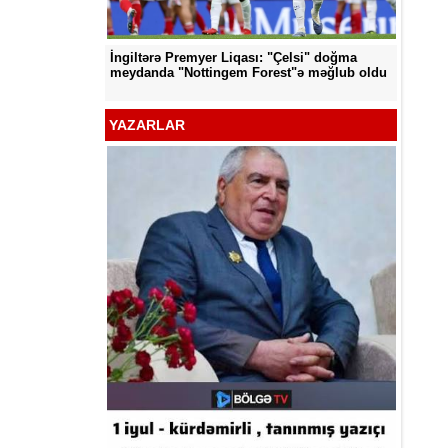
İngiltərə Premyer Liqası: "Çelsi" doğma
"Neftçi" klubunun şikayət
meydanda "Nottingem Forest"ə məğlub oldu
YAZARLAR
Kamal A