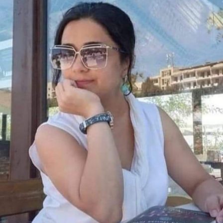
h bəzi yerlərdə yağış yağacaq
Xocalı, Ağdərə və Cəbrayılın b
kəndlərinə köç karvanı yola s