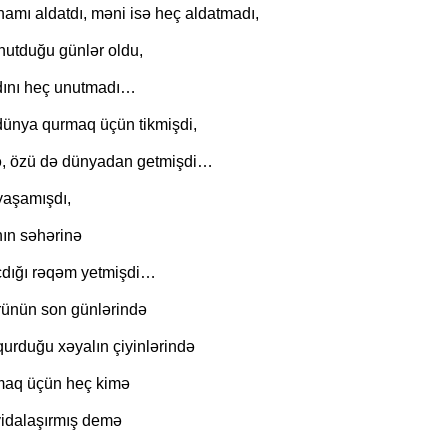
amı aldatdı, məni isə heç aldatmadı,
nutduğu günlər oldu,
"Neftçi" klubunun şikayəti rədd edildi
ını heç unutmadı…
dünya qurmaq üçün tikmişdi,
ə, özü də dünyadan getmişdi…
yaşamışdı,
ın səhərinə
dığı rəqəm yetmişdi…
ünün son günlərində
qurduğu xəyalın çiyinlərində
maq üçün heç kimə
idalaşırmış demə