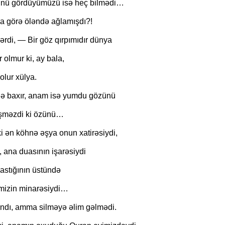
ünü gördüyümüzü isə heç bilmədi…
a görə öləndə ağlamışdı?!
rdi, — Bir göz qırpımıdır dünya
olmur ki, ay bala,
olur xülya.
ə baxır, anam isə yumdu gözünü
ləşməzdi ki özünü…
i ən köhnə əşya onun xatirəsiydi,
i, ana duasının işarəsiydi
astığının üstündə
imizin minarəsiydi…
andı, amma silməyə əlim gəlmədi.