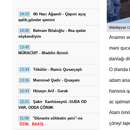
14:15
Əli Hacı Ağaevli -
Qapım açıq
qalib,göndər qəmini
Ədəbiyyat
11
14:00
Bəhram Bilaloğlu - Əsa qədər
söykəndiyim
Anamın ən
13:45
məni quca
O Gö
MÜRACİƏT -
Ələddin Əzimli
danlağı di
O öləndə b
13:34
Tökülür -
Ramiz Qusarçaylı
adam anas
13:16
Məmməd Qədir - Qısayam
hansısa q
12:43
Hüseyn Arif - Gərək
ac qalmam
12:21
Şakir Xanhüseynli -SUDA OD
VAR, ODDA ÇÖRƏK
Atam ömrün
11:58
"Dünənlə söhbətin şeiri"-nə
çörəyi tap
ÖZƏL BAXIŞ