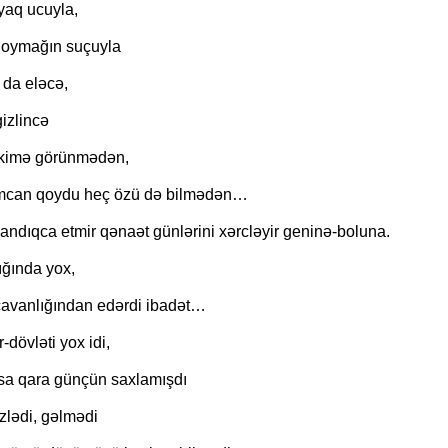
İNSAN NİYƏ SEVGİSİZ YAŞA
ayaq ucuyla,
qoymağın suçuyla
da eləcə,
gizlincə
 kimə görünmədən,
mcan qoydu heç özü də bilmədən…
andıqca etmir qənaət günlərini xərcləyir geninə-boluna.
ığında yox,
cavanlığından edərdi ibadət…
-dövləti yox idi,
ısa qara günçün saxlamışdı
zlədi, gəlmədi