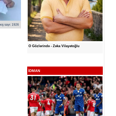
xış sayı: 1926
ğlu
O Gözlə
Səni Qəlbimdən Çıxarım Necə - Zəka
Vilayətoğlu
İDMAN