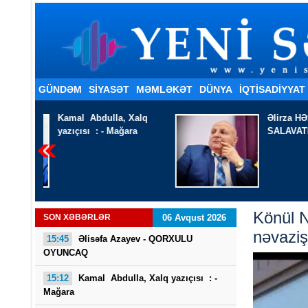
GÜNDƏM
SİYASƏT
MƏMLƏKƏT
DÜNYA
İQTISADIYYAT
Xalq
Əlirza HƏSRƏT -
ra
SALAVATI ŞEİR QADIN
Könül N
SON XƏBƏRLƏR
06 Avqust 2026
nəvaziş
15:45
Əlisəfa Azayev -
QORXULU
OYUNCAQ
15:12
Kamal Abdulla, Xalq yazıçısı : -
Mağara