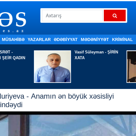
MÜSAHİBƏ
YAZARLAR
ƏDƏBIYYAT
MƏDƏNİYYƏT
KRİMİNAL
Vasif Süleyman - ŞİRİN
Əlizadə Nuri
-
XATA
seans
uriyeva - Anamın ən böyük xəsisliyi
indəydi