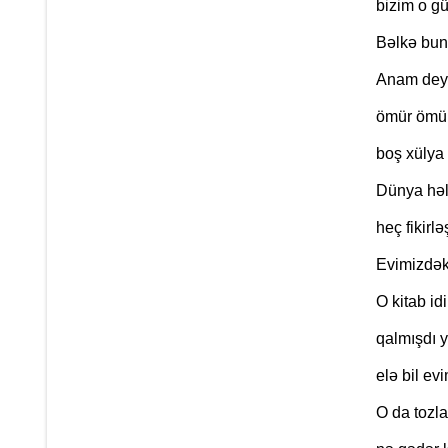
bizim o g
Bəlkə bun
Anam deyə
ömür ömür 
boş xülya 
Dünya həl
heç fikir
Evimizdək
O kitab id
qalmışdı y
elə bil ev
O da tozl