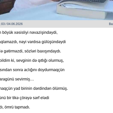
:03 / 04.06.2026
Ba
 böyük xəsisliyi nəvazişindəydi,
qlamazdı, nəyi vardısa gülüşündəydi
zlərində - Zəka Vilayətoğlu
O Gözlərində - Zəka Vilayəto
lə gətirməzdi, sözləri baxışındaydı.
ildim ki, sevginin də qıtlığı olurmuş,
ından sonra aclığını doydurmaqçün
aragünü sevirmiş…
aqçün yad birinin dərdindən ölürmüş.
ü bir tikə çörəyə sərf elədi
dı, ömrü tapmadı.