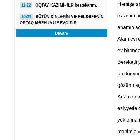
Həmişə an
11:22
OQTAY KAZIMİ- İLK bəstəkarım.
öz adını u
10:21
BÜTÜN DİNLƏRİN VƏ FƏLSƏFƏNİN
ORTAQ MƏFHUMU SEVGİDİR
anamın ad
Davam
Atam evi 
ev bitənd
Bərəkətli 
bu dünyan
gözünü aç
Anam ömr
əziyyətlə 
yük olma
mənimlə v