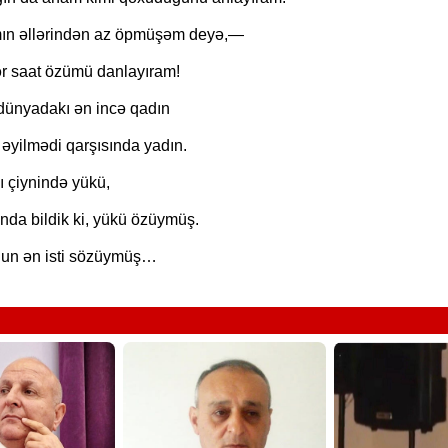
ın əllərindən az öpmüşəm deyə,—
ər saat özümü danlayıram!
ünyadakı ən incə qadın
 əyilmədi qarşısında yadın.
ı çiynində yükü,
nda bildik ki, yükü özüymüş.
nun ən isti sözüymüş…