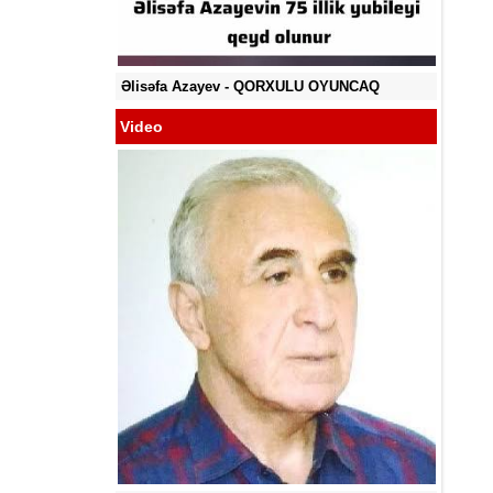
YA BİLMİR?
Əlisəfa Azayev -
QORXULU OYUNCAQ
Video