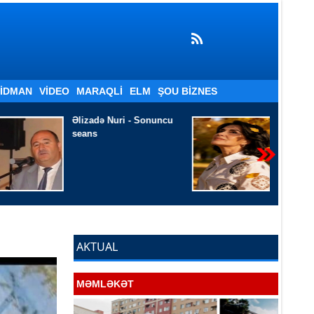
İDMAN
VIDEO
MARAQLI
ELM
ŞOU BIZNES
 Sonuncu
Xanim Ismayilqizi
-
Bilsəydik böyümək
böyütmək imiş
AKTUAL
MƏMLƏKƏT