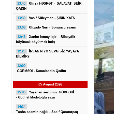
13:45
Əlirza HƏSRƏT - SALAVATI ŞEİR
QADIN
13:30
Vasif Süleyman - ŞİRİN XATA
13:09
Əlizadə Nuri
- Sonuncu seans
12:46
Xanim Ismayilqizi -
Bilsəydik
böyümək böyütmək imiş
Saba
12:23
İNSAN NİYƏ SEVGİSİZ YAŞAYA
BİLMİR?
12:00
GÖRMƏDİ - Kəmaləddin Qədim
05 Avqust 2026
15:05
Yaşanan sevginin GÖVHƏRİ
- Əbülfət Mədətoğlu yazır
14:34
Tənha adamin nağılı -
Saqif Qaratorpaq