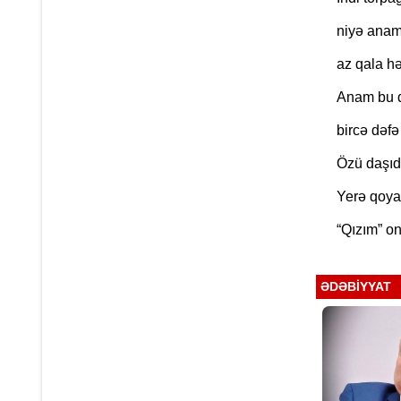
niyə anam
az qala h
Anam bu d
bircə dəfə
Özü daşıd
Yerə qoya
“Qızım” o
ƏDƏBIYYAT