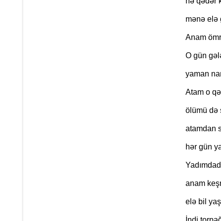
nə qədər 
mənə elə 
Anam ömrü
O gün gəl
yaman na
Atam o qəd
ölümü də 
atamdan s
hər gün y
Yadımdadı
anam keşn
elə bil y
İndi torp