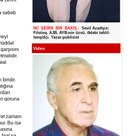
na səbəb
Yadigar
İKİ ŞEİRƏ BİR BAXIŞ -
Sevil Azadqızı
Filoloq. AJB, AYB-nin üzvü. Ədəbi təhlil-
meyl
tənqidçi. Yazar-publisist
müddət
Video
qarşısını
tməlidir.
əal
biridir.
lığına
ardan
an qoruna
yyət zamanı
ur. Bu isə
masına
 fəal və