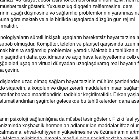
 müsbət təsir göstərir. Yuxusuzluq diqqətin zəifləməsinə, dərs
lərinin aşağı düşməsinə və sağlamlıq problemlərinin yaranması
 Buna görə məktəb və ailə birlikdə uşaqlarda düzgün gün rejimi
rmalıdır.
nologiyaların sürətli inkişafı uşaqların hərəkətsiz həyat tərzinə 
səbəb olmuşdur. Kompüter, telefon və planşet qarşısında uzun 
mək bir sıra sağlamlıq problemləri yaradır. Məktəb bu təhlükənin 
 şagirdləri daha çox idmana və açıq hava fəaliyyətlərinə cəlb e
ələləri uşaqları virtual dünyadan uzaqlaşdıraraq real həyatın f
na çevirir.
rdişlərdən uzaq olmaq sağlam həyat tərzinin mühüm şərtlərindən 
ə siqaretin, alkoqolun və digər zərərli maddələrin insan sağlam
rərlər barədə maarifləndirici tədbirlər keçirilməlidir. Erkən yaşl
lumatlandırılan şagirdlər gələcəkdə bu təhlükələrdən daha as
nın psixoloji sağlamlığına da müsbət təsir göstərir. Fiziki fəali
nizmində xoşbəxtlik hormonları adlandırılan maddələr ifraz olun
azalmasına, əhval-ruhiyyənin yüksəlməsinə və özünəinamın art
. Məktəb mühitində idmanla məşğul olan şagirdlər daha enerjili,