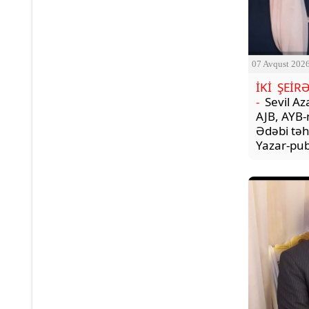
07 Avqust 202
İKİ ŞEİR
-
Sevil Az
AJB, AYB-
Ədəbi təhl
Yazar-publ