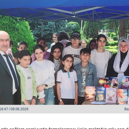
h bəzi yerlərdə yağış yağacaq
Xocalı, Ağdərə və Cəbrayılın b
kəndlərinə köç karvanı yola s
8:47 / 09.06.2026
Ba