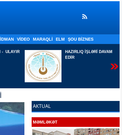
İDMAN
VIDEO
MARAQLI
ELM
ŞOU BIZNES
LƏRİ DAVAM
İKİ ŞEİRƏ BİR BAXIŞ
-
Sevil Azadqızı Filoloq.
AJB, AYB-nin üzvü. Ədəbi
təhlil-tənqidçi. Yazar-
publisist
İ
AKTUAL
MƏMLƏKƏT