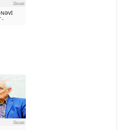
Davam
ƏNƏVİ
 -
Davam