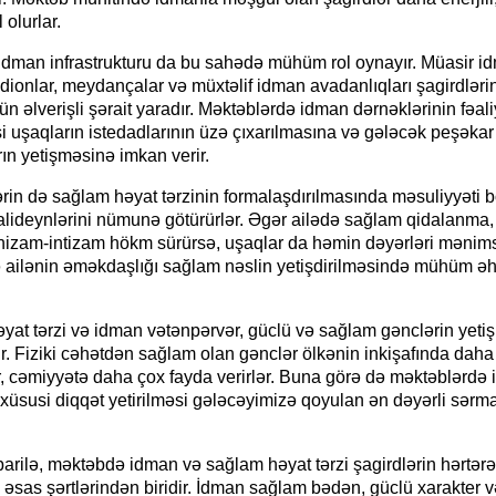
 olurlar.
idman infrastrukturu da bu sahədə mühüm rol oynayır. Müasir i
tadionlar, meydançalar və müxtəlif idman avadanlıqları şagirdlərin 
çün əlverişli şərait yaradır. Məktəblərdə idman dərnəklərinin fəali
 uşaqların istedadlarının üzə çıxarılmasına və gələcək peşəkar
ın yetişməsinə imkan verir.
rin də sağlam həyat tərzinin formalaşdırılmasında məsuliyyəti 
lideynlərini nümunə götürürlər. Əgər ailədə sağlam qidalanma, f
 nizam-intizam hökm sürürsə, uşaqlar da həmin dəyərləri mənims
 ailənin əməkdaşlığı sağlam nəslin yetişdirilməsində mühüm ə
yat tərzi və idman vətənpərvər, güclü və sağlam gənclərin yeti
r. Fiziki cəhətdən sağlam olan gənclər ölkənin inkişafında daha 
ir, cəmiyyətə daha çox fayda verirlər. Buna görə də məktəblərdə
 xüsusi diqqət yetirilməsi gələcəyimizə qoyulan ən dəyərli sər
barilə, məktəbdə idman və sağlam həyat tərzi şagirdlərin hərtərəf
n əsas şərtlərindən biridir. İdman sağlam bədən, güclü xarakter 