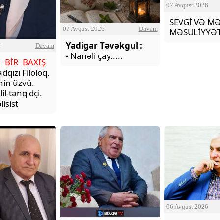
07 Avqust 2026
SEVGİ VƏ M
07 Avqust 2026
Davam
MƏSULİYYƏT
Yadigar Təvəkgul :
6
Davam
-
Nanəli çay.....
Ə BİR BAXIŞ
adqızı Filoloq.
nin üzvü.
il-tənqidçi.
isist
06 Avqust 2026