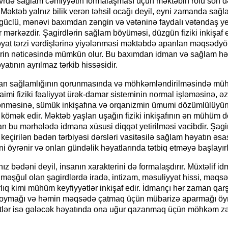
vrdə sağlam cəmiyyətin formalaşması üçün məktəbin rolu son d
Məktəb yalnız bilik verən təhsil ocağı deyil, eyni zamanda sağlam
güclü, mənəvi baxımdan zəngin və vətəninə faydalı vətəndaş ye
mərkəzdir. Şagirdlərin sağlam böyüməsi, düzgün fiziki inkişaf 
yat tərzi vərdişlərinə yiyələnməsi məktəbdə aparılan məqsədyö
lərin nəticəsində mümkün olur. Bu baxımdan idman və sağlam həy
atının ayrılmaz tərkib hissəsidir.
HAZIRLIQ İŞLƏRİ DAVAM E
an sağlamlığının qorunmasında və möhkəmləndirilməsində müh
özlərində - Zəka Vilayətoğlu
aimi fiziki fəaliyyət ürək-damar sisteminin normal işləməsinə, əz
məsinə, sümük inkişafına və orqanizmin ümumi dözümlülüyü
kömək edir. Məktəb yaşları uşağın fiziki inkişafının ən mühüm d
 bu mərhələdə idmana xüsusi diqqət yetirilməsi vacibdir. Şagi
eçirilən bədən tərbiyəsi dərsləri vasitəsilə sağlam həyatın əsa
ini öyrənir və onları gündəlik həyatlarında tətbiq etməyə başlayırl
ız bədəni deyil, insanın xarakterini də formalaşdırır. Müxtəlif i
ə məşğul olan şagirdlərdə iradə, intizam, məsuliyyət hissi, məqs
ıq kimi mühüm keyfiyyətlər inkişaf edir. İdmançı hər zaman qarş
ymağı və həmin məqsədə çatmaq üçün mübarizə aparmağı öyr
tlər isə gələcək həyatında ona uğur qazanmaq üçün möhkəm z