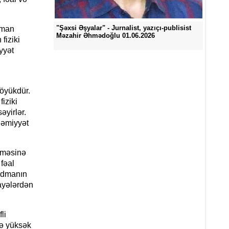
"Şəxsi Əşyalar" - Jurnalist, yazıçı-publisist
dman
Məzahir Əhmədoğlu 01.06.2026
fiziki
yyət
böyükdür.
iziki
əyirlər.
həmiyyət
şməsinə
fəal
 idmanın
mayələrdən
li
və yüksək