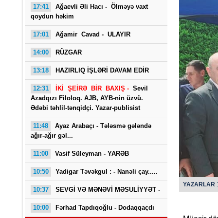
17:41
Ağaevli Əli Hacı -
Ölməyə vaxt
qoydun həkim
17:01
Ağamir Cavad - ULAYIR
14:00
RÜZGAR
13:18
HAZIRLIQ İŞLƏRİ DAVAM EDİR
12:31
İKİ ŞEİRƏ BİR BAXIŞ -
Sevil
Saba
Azadqızı Filoloq. AJB, AYB-nin üzvü.
Ədəbi təhlil-tənqidçi. Yazar-publisist
11:48
Ayaz Arabaçı - Tələsmə gələndə
ağır-ağır gəl...
11:00
Vasif Süleyman - YARƏB
10:50
Yadigar Təvəkgul : -
Nanəli çay.....
YAZARLAR
1
10:37
SEVGİ VƏ MƏNƏVİ MƏSULİYYƏT -
10:00
Fərhad Tapdıqoğlu - Dodaqqaçdı