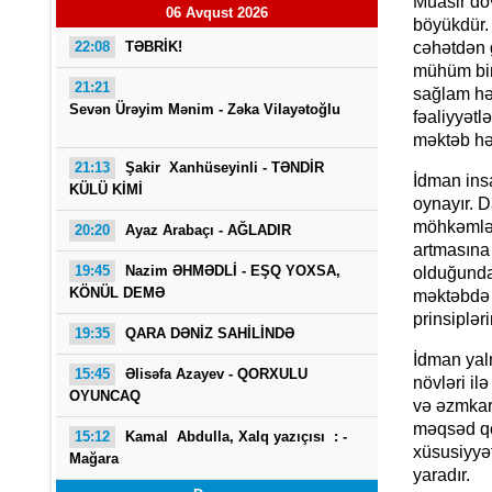
Müasir dö
06 Avqust 2026
böyükdür. 
cəhətdən 
22:08
TƏBRİK!
mühüm bir 
21:21
sağlam hə
Sevən Ürəyim Mənim - Zəka Vilayətoğlu
fəaliyyət
məktəb həy
21:13
Şakir Xanhüseyinli - TƏNDİR
İdman ins
KÜLÜ KİMİ
O G
oynayır. D
möhkəmlən
20:20
Ayaz Arabaçı - AĞLADIR
artmasına 
19:45
Nazim ƏHMƏDLİ - EŞQ YOXSA,
olduğundan
KÖNÜL DEMƏ
məktəbdə k
prinsiplər
19:35
QARA DƏNİZ SAHİLİNDƏ
İdman yaln
15:45
Əlisəfa Azayev -
QORXULU
növləri il
OYUNCAQ
və əzmkarl
məqsəd qo
15:12
Kamal Abdulla, Xalq yazıçısı : -
xüsusiyyə
Mağara
yaradır.