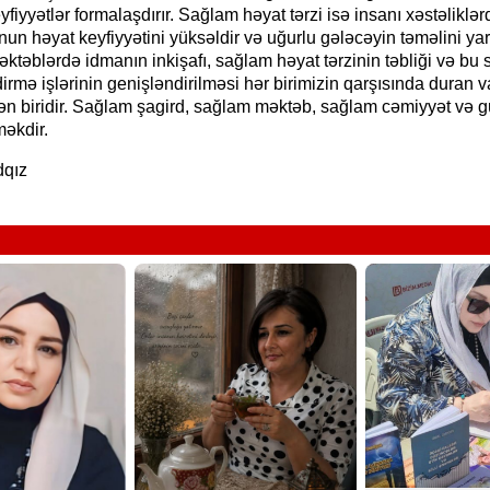
fiyyətlər formalaşdırır. Sağlam həyat tərzi isə insanı xəstəliklə
nun həyat keyfiyyətini yüksəldir və uğurlu gələcəyin təməlini ya
ktəblərdə idmanın inkişafı, sağlam həyat tərzinin təbliği və bu
irmə işlərinin genişləndirilməsi hər birimizin qarşısında duran v
ən biridir. Sağlam şagird, sağlam məktəb, sağlam cəmiyyət və g
əkdir.
dqız