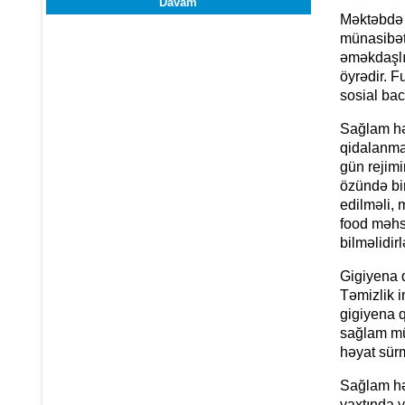
Davam
Məktəbdə k
münasibət
əməkdaşlıq
öyrədir. F
sosial ba
Sağlam hə
qidalanma,
gün rejim
özündə bi
edilməli, 
food məhsu
bilməlidirl
Gigiyena q
Təmizlik i
gigiyena q
sağlam müh
həyat sür
Sağlam həy
vaxtında y