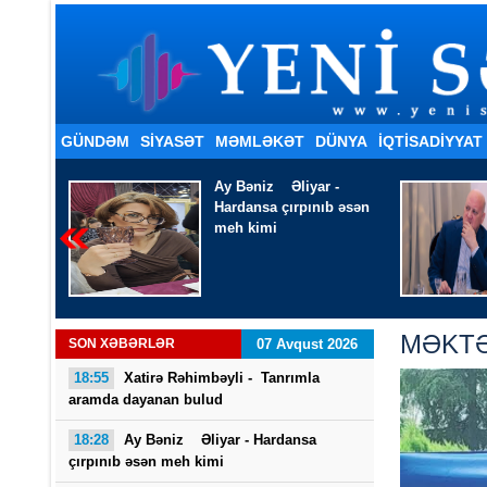
GÜNDƏM
SİYASƏT
MƏMLƏKƏT
DÜNYA
İQTISADIYYAT
 -
Ağaevli Əli Hacı -
Ölməyə
b əsən
vaxt qoydun həkim
MƏKTƏ
SON XƏBƏRLƏR
07 Avqust 2026
18:55
Xatirə Rəhimbəyli - Tanrımla
aramda dayanan bulud
18:28
Ay Bəniz Əliyar - Hardansa
çırpınıb əsən meh kimi