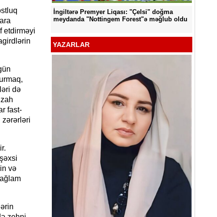
ostluq
İngiltərə Premyer Liqası: "Çelsi" doğma
d edildi
"Neftçi
meydanda "Nottingem Forest"ə məğlub oldu
ara
f etdirməyi
girdlərin
YAZARLAR
gün
durmaq,
əri də
izah
r fast-
 zərərləri
r.
 şəxsi
in və
sağlam
YƏT -
ərin
də zehni