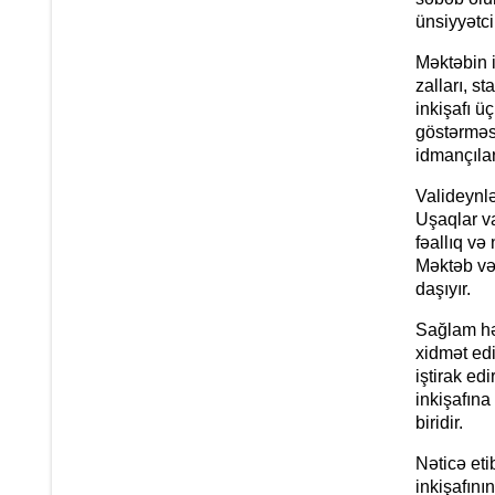
ünsiyyətcil
Məktəbin 
zalları, s
inkişafı ü
göstərməsi
idmançılar
Valideynlə
Uşaqlar va
fəallıq və
Məktəb və
daşıyır.
Sağlam hə
xidmət edi
iştirak ed
inkişafına
biridir.
Nəticə eti
inkişafını