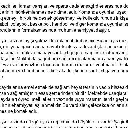
eçirilən idman yarışları və spartakiadalar şagirdlər arasında d
"Neftçi" klubunun şikayəti rəd
lərinin möhkəmlənməsinə xidmət edir. Komanda oyunları uşaql
 etməyi, bir-birinə dəstək göstərməyi və kollektiv ruhunu inkişa
utbol, voleybol, basketbol, həndbol və digər komanda oyunları şa
carıqlarının formalaşmasında mühüm əhəmiyyət daşıyır.
yat tərzi anlayışı yalnız idmanla məhdudlaşmır. Bu anlayış düz
 gigiyena qaydalarına riayət etmək, zərərli vərdişlərdən uzaq 
inə əməl etmək və mənəvi sağlamlığı qorumaq kimi mühüm amill
rləşdirir. Məktəbdə şagirdlərə sağlam qidalanmanın əhəmiyyəti 
meyvə və tərəvəzlərin faydaları barədə məlumat verilməlidir. Onla
llarının və həddindən artıq şəkərli içkilərin sağlamlığa vurduğu
ər.
aydalarına əməl etmək də sağlam həyat tərzinin vacib hissəsidi
nsan sağlamlığının əsas şərtlərindən biridir. Məktəbdə uşaqlara
aydaları öyrədilməli, əllərin vaxtında yuyulmasının, təmiz geyim
itin əhəmiyyəti aşılanmalıdır. Bu vərdişlər gələcəkdə onların 
məsinə kömək edir.
SEVGİ VƏ MƏNƏVİ MƏSULİY
at tərzində düzgün yuxu rejiminin də böyük rolu vardır. Şagirdl
atması və kifayət qədər istirahət etməsi onların həm fiziki, həm 