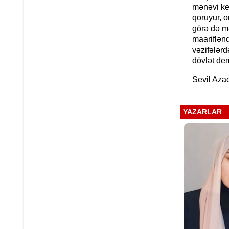
mənəvi key
qoruyur, o
görə də mə
maariflənd
vəzifələrd
dövlət dem
Sevil Aza
YAZARLAR