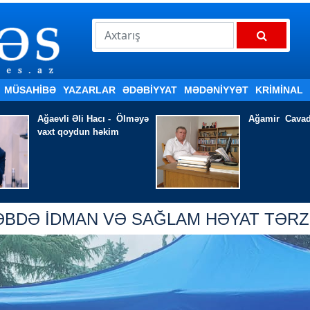
MÜSAHİBƏ
YAZARLAR
ƏDƏBIYYAT
MƏDƏNİYYƏT
KRİMİNAL
Ağamir Cavad - ULAYIR
HAZIRLIQ İŞ
EDİR
BDƏ İDMAN VƏ SAĞLAM HƏYAT TƏRZ