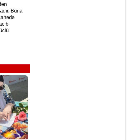
rdən
radır. Buna
 sahədə
acib
üclü