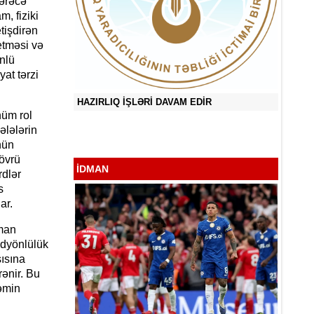
ərəcə
, fiziki
tişdirən
etməsi və
nlü
at tərzi
DİR
üm rol
O Gözl
ələlərin
Sevən Ürəyim Mənim - Zəka Vilayətoğlu
nün
övrü
İDMAN
rdlər
s
ar.
dman
ədyönlülük
ısına
ənir. Bu
əmin