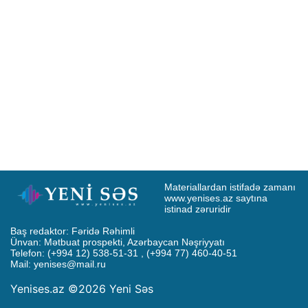
Materiallardan istifadə zamanı 
www.yenises.az saytına 
istinad zəruridir
Baş redaktor: Fəridə Rəhimli

Ünvan: Mətbuat prospekti, Azərbaycan Nəşriyyatı

Telefon: (+994 12) 538-51-31 , (+994 77) 460-40-51

Mail: 
yenises@mail.ru
Yenises.az ©2026 Yeni Səs