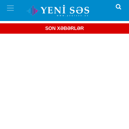
SON XƏBƏRLƏR