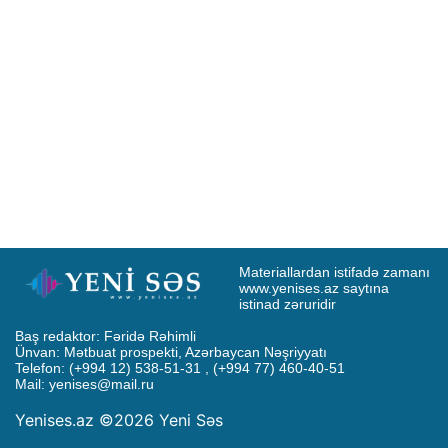
Materiallardan istifadə zamanı 
www.yenises.az saytına 
istinad zəruridir
Baş redaktor: Fəridə Rəhimli

Ünvan: Mətbuat prospekti, Azərbaycan Nəşriyyatı

Telefon: (+994 12) 538-51-31 , (+994 77) 460-40-51

Mail: 
yenises@mail.ru
Yenises.az ©2026 Yeni Səs