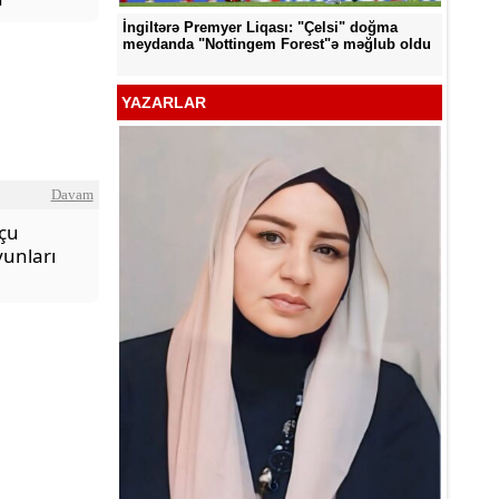
İngiltərə Premyer Liqası: "Çelsi" doğma
d edildi
"Neftçi
meydanda "Nottingem Forest"ə məğlub oldu
YAZARLAR
Davam
lçu
yunları
YƏT -