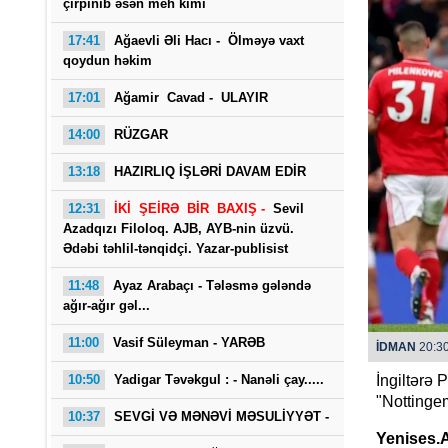
çırpınıb əsən meh kimi
17:41
Ağaevli Əli Hacı -
Ölməyə vaxt
qoydun həkim
17:01
Ağamir Cavad - ULAYIR
14:00
RÜZGAR
13:18
HAZIRLIQ İŞLƏRİ DAVAM EDİR
Saba
12:31
İKİ ŞEİRƏ BİR BAXIŞ -
Sevil
Azadqızı Filoloq. AJB, AYB-nin üzvü.
Ədəbi təhlil-tənqidçi. Yazar-publisist
11:48
Ayaz Arabaçı - Tələsmə gələndə
ağır-ağır gəl...
11:00
Vasif Süleyman - YARƏB
İDMAN
20:30
10:50
Yadigar Təvəkgul : -
Nanəli çay.....
İngiltərə 
"Nottingem
10:37
SEVGİ VƏ MƏNƏVİ MƏSULİYYƏT -
Yenises.