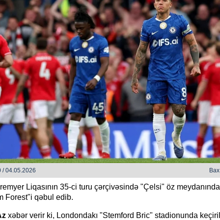
h bəzi yerlərdə yağış yağacaq
Xocalı, Ağdərə və Cəbrayılın b
kəndlərinə köç karvanı yola s
 / 04.05.2026
Baxı
Premyer Liqasının 35-ci turu çərçivəsində "Çelsi" öz meydanında
 Forest"i qəbul edib.
Az
xəbər verir ki, Londondakı "Stemford Bric" stadionunda keçiri