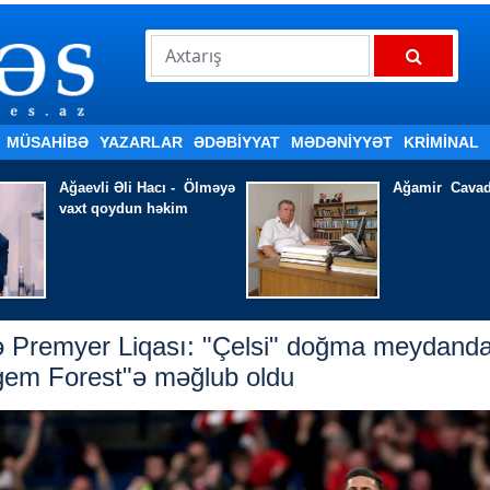
MÜSAHİBƏ
YAZARLAR
ƏDƏBIYYAT
MƏDƏNİYYƏT
KRİMİNAL
Ağamir Cavad - ULAYIR
HAZIRLIQ İŞ
EDİR
rə Premyer Liqası: "Çelsi" doğma meydand
gem Forest"ə məğlub oldu