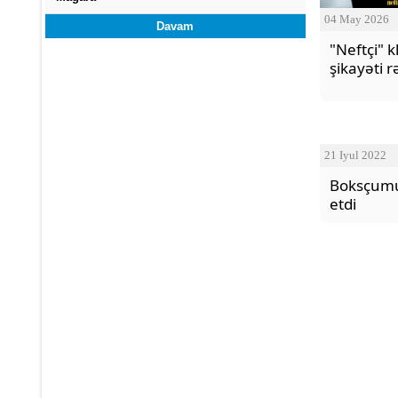
04 May 2026
Davam
"Neftçi" 
şikayəti r
21 Iyul 2022
Boksçumu
etdi