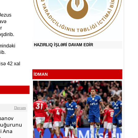
Jezus
lavə
r
şdirib.
HAZIRLIQ İŞLƏRİ DAVAM EDİR
mindəki
ib.
ğlu
Sevən 
isə 42 xal
İDMAN
Davam
banov
 uğurunu
di Ana
n