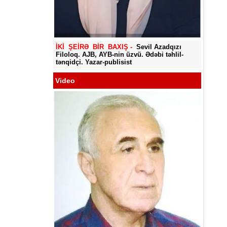
Yadigar
İKİ ŞEİRƏ BİR BAXIŞ -
Sevil Azadqızı
Filoloq. AJB, AYB-nin üzvü. Ədəbi təhlil-
tənqidçi. Yazar-publisist
Video