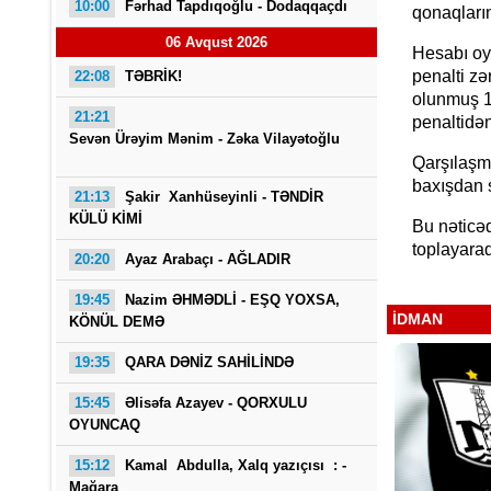
10:00
Fərhad Tapdıqoğlu - Dodaqqaçdı
qonaqların
06 Avqust 2026
Hesabı oy
penalti zə
22:08
TƏBRİK!
olunmuş 1
21:21
penaltidən
Sevən Ürəyim Mənim - Zəka Vilayətoğlu
Qarşılaşm
baxışdan s
21:13
Şakir Xanhüseyinli - TƏNDİR
KÜLÜ KİMİ
Bu nəticəd
toplayaraq
20:20
Ayaz Arabaçı - AĞLADIR
19:45
Nazim ƏHMƏDLİ - EŞQ YOXSA,
İDMAN
KÖNÜL DEMƏ
19:35
QARA DƏNİZ SAHİLİNDƏ
15:45
Əlisəfa Azayev -
QORXULU
OYUNCAQ
15:12
Kamal Abdulla, Xalq yazıçısı : -
Mağara