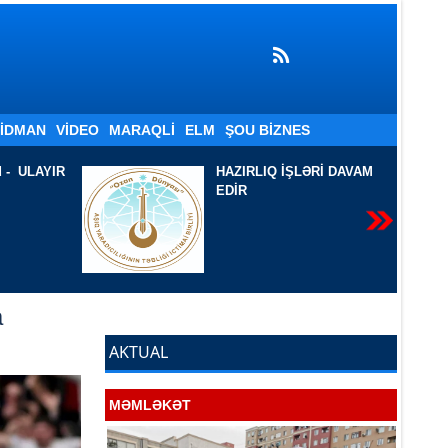
İDMAN
VIDEO
MARAQLI
ELM
ŞOU BIZNES
LƏRİ DAVAM
İKİ ŞEİRƏ BİR BAXIŞ
-
Sevil Azadqızı Filoloq.
AJB, AYB-nin üzvü. Ədəbi
təhlil-tənqidçi. Yazar-
publisist
a
AKTUAL
MƏMLƏKƏT