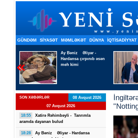
GÜNDƏM
SİYASƏT
MƏMLƏKƏT
DÜNYA
İQTISADIYYAT
 -
Ağaevli Əli Hacı -
Ölməyə
b əsən
vaxt qoydun həkim
İngiltə
SON XƏBƏRLƏR
08 Avqust 2026
"Nottin
07 Avqust 2026
18:55
Xatirə Rəhimbəyli - Tanrımla
aramda dayanan bulud
18:28
Ay Bəniz Əliyar - Hardansa