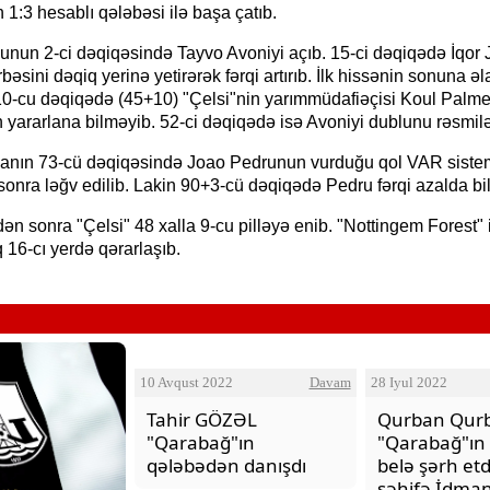
 1:3 hesablı qələbəsi ilə başa çatıb.
unun 2-ci dəqiqəsində Tayvo Avoniyi açıb. 15-ci dəqiqədə İqor 
rbəsini dəqiq yerinə yetirərək fərqi artırıb. İlk hissənin sonuna ə
0-cu dəqiqədə (45+10) "Çelsi"nin yarımmüdafiəçisi Koul Palme
 yararlana bilməyib. 52-ci dəqiqədə isə Avoniyi dublunu rəsmilə
anın 73-cü dəqiqəsində Joao Pedrunun vurduğu qol VAR siste
onra ləğv edilib. Lakin 90+3-cü dəqiqədə Pedru fərqi azalda bil
O Gözlərində - Zəka Vilayəto
ən sonra "Çelsi" 48 xalla 9-cu pilləyə enib. "Nottingem Forest" 
 16-cı yerdə qərarlaşıb.
10 Avqust 2022
Davam
28 Iyul 2022
Tahir GÖZƏL
Qurban Qur
"Qarabağ"ın
"Qarabağ"ın
qələbədən danışdı
belə şərh et
səhifə İdma