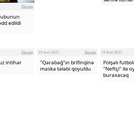
Davam
"Neftçi" klubunun şikayəti rəd
klubunun
ədd edildi
Davam
19 Iyul 2022
Davam
16 Iyul 2022
z intihar
"Qarabağ"ın brifinqinə
Polşalı futbo
maska tələbi qoyuldu
"Neftçi" ilə o
buraxacaq
SEVGİ VƏ MƏNƏVİ MƏSULİY