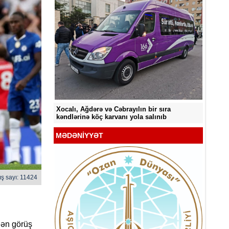
Sabah 33° isti olacaq
Sabah 
ir sıra
alınıb
MƏDƏNİYYƏT
ş sayı: 11424
lən görüş