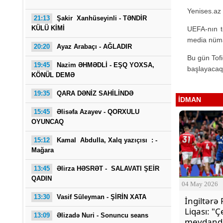
Yenises.az 
21:13
Şakir Xanhüseyinli - TƏNDİR
KÜLÜ KİMİ
UEFA-nın t
media nümay
20:20
Ayaz Arabaçı - AĞLADIR
Bu gün Tof
19:45
Nazim ƏHMƏDLİ - EŞQ YOXSA,
başlayacaq
KÖNÜL DEMƏ
19:35
QARA DƏNİZ SAHİLİNDƏ
Saba
İDMAN
15:45
Əlisəfa Azayev -
QORXULU
OYUNCAQ
15:12
Kamal Abdulla, Xalq yazıçısı : -
Mağara
13:45
Əlirza HƏSRƏT - SALAVATI ŞEİR
QADIN
04 May 2026
13:30
Vasif Süleyman - ŞİRİN XATA
İngiltərə
Liqası: "
13:09
Əlizadə Nuri
- Sonuncu seans
meydand