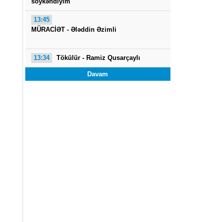
söykəndiyim
13:45
MÜRACİƏT -
Ələddin Əzimli
13:34
Tökülür -
Ramiz Qusarçaylı
Davam