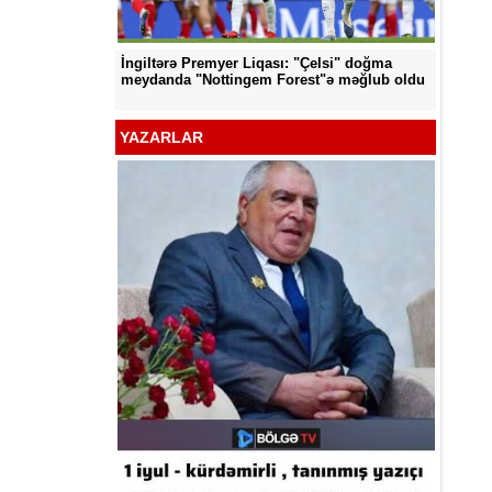
İngiltərə Premyer Liqası: "Çelsi" doğma
d edildi
"Neftçi
meydanda "Nottingem Forest"ə məğlub oldu
YAZARLAR
Kamal A