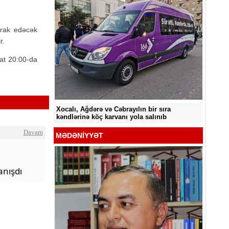
irak edəcək
r.
at 20:00-da
Sabah 33° isti olacaq
Sabah 
ir sıra
alınıb
Davam
MƏDƏNİYYƏT
nışdı