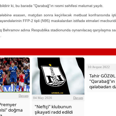
bildirir ki, bu barədə "Qarabağ"ın rəsmi səhifəsi məlumat yayıb.
ələbinə əsasən, matçdan sonra keçiriləcək mətbuat konfransında işt
əndələrinin FFP-2 tipli (N95) maskalardan istifadə etmələri məcburidi
iq Bəhramov adına Respublika stadionunda oynanılacaq qarşılaşma sa
.
h bəzi yerlərdə yağış yağacaq
Xocalı, Ağdərə və Cəbrayılın b
kəndlərinə köç karvanı yola s
10 Avqust 2022
Tahir GÖZƏL
"Qarabağ"ın
qələbədən da
Davam
04 May 2026
Davam
 Premyer
"Neftçi" klubunun
Çelsi" doğma
şikayəti rədd edildi
a