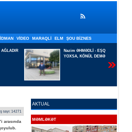
İDMAN
VIDEO
MARAQLI
ELM
ŞOU BIZNES
Lİ - EŞQ
QARA DƏNİZ SAHİLİNDƏ
ÜL DEMƏ
AKTUAL
ş sayı: 14271
MƏMLƏKƏT
"i arasında
qoyulub.