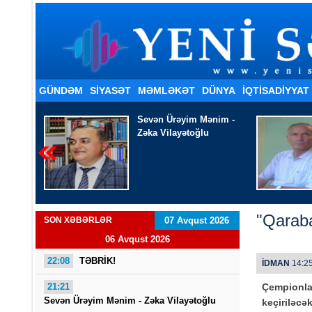
GÜNDƏM
SİYASƏT
MƏMLƏKƏT
DÜNYA
İQTISADIYYAT
nim -
Şakir Xanhüseyinli
- TƏNDİR KÜLÜ KİMİ
"Qaraba
SON XƏBƏRLƏR
07 Avqust 2026
06 Avqust 2026
22:08
TƏBRİK!
İDMAN
14:25
21:21
Çempionlar
Sevən Ürəyim Mənim - Zəka Vilayətoğlu
keçiriləcə