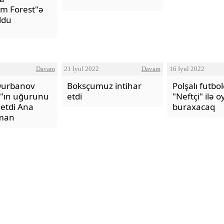
em Forest"ə
ldu
Davam
21 Iyul 2022
Davam
16 Iyul 2022
Qurbanov
Boksçumuz intihar
Polşalı futbo
"ın uğurunu
etdi
"Neftçi" ilə o
Səni Qəlbimdən Çıxarım Necə
 etdi Ana
buraxacaq
Vilayətoğlu
dman