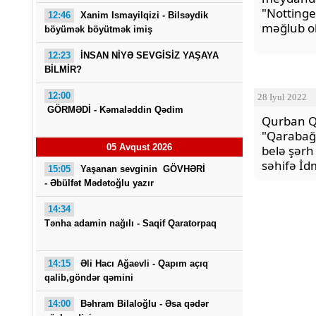
"Notting
12:46
Xanim Ismayilqizi -
Bilsəydik
məğlub o
böyümək böyütmək imiş
12:23
İNSAN NİYƏ SEVGİSİZ YAŞAYA
BİLMİR?
12:00
28 Iyul 2022
GÖRMƏDİ - Kəmaləddin Qədim
Qurban 
"Qarabağ
05 Avqust 2026
belə şərh
səhifə İ
15:05
Yaşanan sevginin GÖVHƏRİ
- Əbülfət Mədətoğlu yazır
14:34
Tənha adamin nağılı -
Saqif Qaratorpaq
14:15
Əli Hacı Ağaevli -
Qapım açıq
qalib,göndər qəmini
14:00
Bəhram Bilaloğlu - Əsa qədər