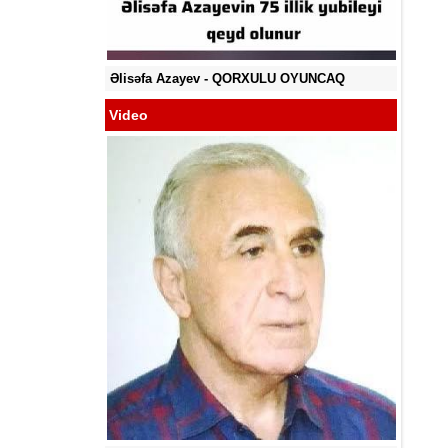
YA BİLMİR?
Əlisəfa Azayev -
QORXULU OYUNCAQ
Video