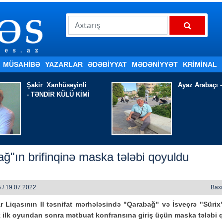
MÜSAHİBƏ
YAZARLAR
ƏDƏBIYYAT
MƏDƏNİYYƏT
KRİMİNAL
Ayaz Arabaçı - AĞLADIR
Nazim ƏHMƏD
YOXSA, KÖN
ğ"ın brifinqinə maska tələbi qoyuldu
 / 19.07.2022
Baxı
 Liqasının II təsnifat mərhələsində "Qarabağ" və İsveçrə "Sürix
k ilk oyundan sonra mətbuat konfransına giriş üçün maska tələbi 