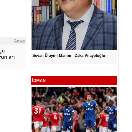
Davam
lçu
O Gözlə
Sevən Ürəyim Mənim - Zəka Vilayətoğlu
yunları
 - Zəka
İDMAN