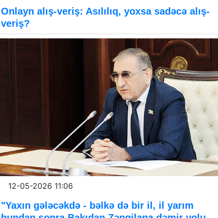
Onlayn alış-veriş: Asılılıq, yoxsa sadəcə alış-
veriş?
12-05-2026 11:06
"Yaxın gələcəkdə - bəlkə də bir il, il yarım
bundan sonra Bakıdan Zəngilana dəmir yolu