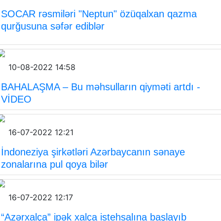
SOCAR rəsmiləri "Neptun" özüqalxan qazma
qurğusuna səfər ediblər
10-08-2022 14:58
BAHALAŞMA – Bu məhsulların qiyməti artdı -
VİDEO
16-07-2022 12:21
İndoneziya şirkətləri Azərbaycanın sənaye
zonalarına pul qoya bilər
16-07-2022 12:17
“Azərxalça” ipək xalça istehsalına başlayıb