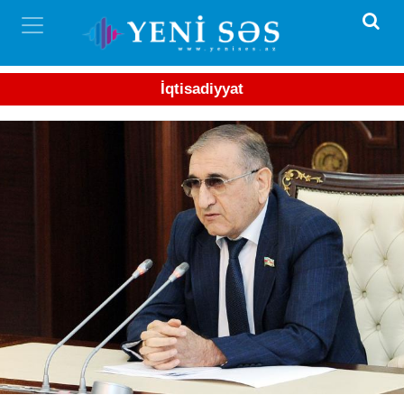
İqtisadiyyat