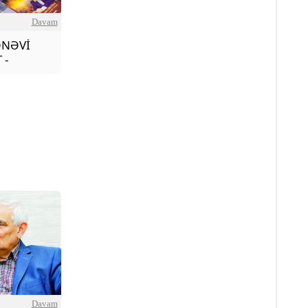
Davam
ƏNƏVİ
 -
Davam