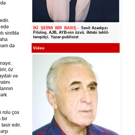
 də
Yadigar
edir.
 edə
İKİ ŞEİRƏ BİR BAXIŞ -
Sevil Azadqızı
Filoloq. AJB, AYB-nin üzvü. Ədəbi təhlil-
lı sinifdə
tənqidçi. Yazar-publisist
daha
, həm də
Video
nayır.
rir, öz
aydalı və
atını
larının
dərk
 rolu çox
 bir
təsir edir.
arşı