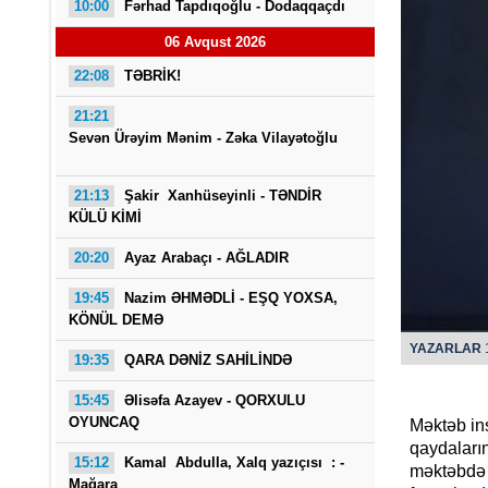
10:00
Fərhad Tapdıqoğlu - Dodaqqaçdı
06 Avqust 2026
22:08
TƏBRİK!
21:21
Sevən Ürəyim Mənim - Zəka Vilayətoğlu
O Gö
21:13
Şakir Xanhüseyinli - TƏNDİR
KÜLÜ KİMİ
20:20
Ayaz Arabaçı - AĞLADIR
19:45
Nazim ƏHMƏDLİ - EŞQ YOXSA,
KÖNÜL DEMƏ
YAZARLAR
1
19:35
QARA DƏNİZ SAHİLİNDƏ
15:45
Əlisəfa Azayev -
QORXULU
OYUNCAQ
Məktəb ins
qaydaların
15:12
Kamal Abdulla, Xalq yazıçısı : -
məktəbdə ö
Mağara