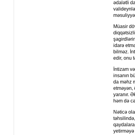
ədalətli 
valideynlə
məsuliyyə
Müasir döv
diqqətsizl
şagirdlər
idarə etm
bilməz. İn
edir, onu 
İntizam və
insanın bü
da məhz mə
etməyən, 
yaranır. Ə
həm də cə
Nəticə ola
təhsilində
qaydalara 
yetirməyə 