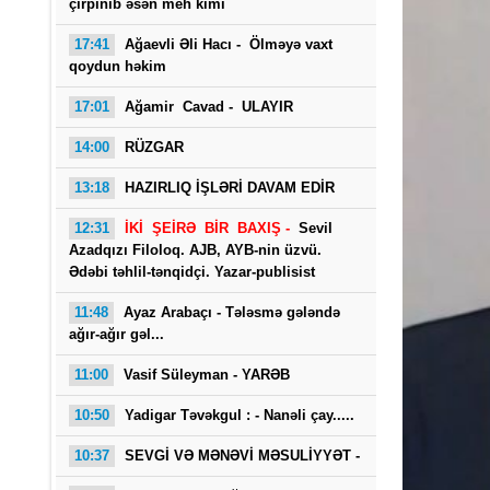
çırpınıb əsən meh kimi
17:41
Ağaevli Əli Hacı -
Ölməyə vaxt
qoydun həkim
17:01
Ağamir Cavad - ULAYIR
14:00
RÜZGAR
13:18
HAZIRLIQ İŞLƏRİ DAVAM EDİR
Saba
12:31
İKİ ŞEİRƏ BİR BAXIŞ -
Sevil
Azadqızı Filoloq. AJB, AYB-nin üzvü.
Ədəbi təhlil-tənqidçi. Yazar-publisist
11:48
Ayaz Arabaçı - Tələsmə gələndə
ağır-ağır gəl...
11:00
Vasif Süleyman - YARƏB
10:50
Yadigar Təvəkgul : -
Nanəli çay.....
10:37
SEVGİ VƏ MƏNƏVİ MƏSULİYYƏT -