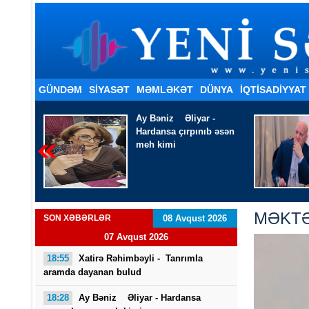
GÜNDƏM
SİYASƏT
MƏMLƏKƏT
DÜNYA
İQTISADIYYAT
 -
Ağaevli Əli Hacı -
Ölməyə
b əsən
vaxt qoydun həkim
MƏKTƏ
SON XƏBƏRLƏR
08 Avqust 2026
07 Avqust 2026
18:55
Xatirə Rəhimbəyli - Tanrımla
aramda dayanan bulud
18:28
Ay Bəniz Əliyar - Hardansa