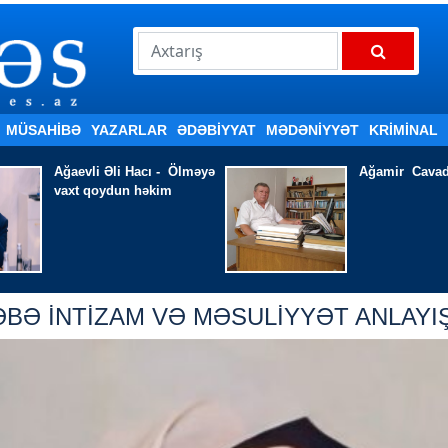
MÜSAHİBƏ
YAZARLAR
ƏDƏBIYYAT
MƏDƏNİYYƏT
KRİMİNAL
Ağamir Cavad - ULAYIR
HAZIRLIQ İŞ
EDİR
BƏ İNTİZAM VƏ MƏSULİYYƏT ANLAYIŞ