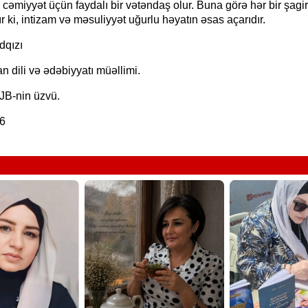
 cəmiyyət üçün faydalı bir vətəndaş olur. Buna görə hər bir şagi
r ki, intizam və məsuliyyət uğurlu həyatın əsas açarıdır.
dqızı
 dili və ədəbiyyatı müəllimi.
JB-nin üzvü.
6