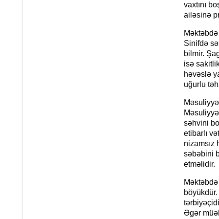
vaxtını bo
ailəsinə p
Məktəbdə i
Sinifdə sə
bilmir. Şa
isə sakitl
həvəslə ya
uğurlu təhs
Məsuliyyət
Məsuliyyətl
səhvini bo
etibarlı v
nizamsız h
səbəbini b
etməlidir.
Məktəbdə 
böyükdür.
tərbiyəçidi
Əgər müəll