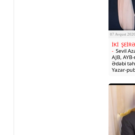
07 Avqust 202
İKİ ŞEİR
-
Sevil Az
AJB, AYB-
Ədəbi təhl
Yazar-publ