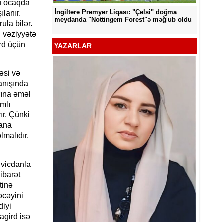
Bu ocaqda
İngiltərə Premyer Liqası: "Çelsi" doğma
ılanır.
d edildi
"Neftçi
meydanda "Nottingem Forest"ə məğlub oldu
ula bilər.
n vəziyyətə
ird üçün
YAZARLAR
əsi və
anışında
rına əməl
mlı
ır. Çünki
zana
lmalıdır.
 vicdanla
ibarət
tinə
əcəyini
diyi
YƏT -
agird isə