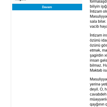
formalaşd
biliyin iş
Davam
İntizam ol
Məsuliyyət
sala bilər
vacib həya
İntizam i
özünü idar
özünü gös
etmək, mə
şagirdin x
insan gəl
bilməz. Hə
Məktəb isə
Məsuliyyət
yerinə yet
deyil. O, 
cavabdeh o
müəyyənləş
qayğının q