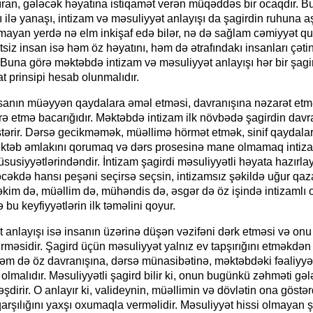
ıran, gələcək həyatına istiqamət verən müqəddəs bir ocaqdır. 
ığı ilə yanaşı, intizam və məsuliyyət anlayışı da şagirdin ruhuna aş
"Neftçi" klubunun şikayəti rəd
mayan yerdə nə elm inkişaf edə bilər, nə də sağlam cəmiyyət qur
siz insan isə həm öz həyatını, həm də ətrafındakı insanları çəti
. Buna görə məktəbdə intizam və məsuliyyət anlayışı hər bir şag
t prinsipi hesab olunmalıdır.
nsanın müəyyən qaydalara əməl etməsi, davranışına nəzarət etm
ə etmə bacarığıdır. Məktəbdə intizam ilk növbədə şagirdin davr
tərir. Dərsə gecikməmək, müəllimə hörmət etmək, sinif qaydala
ktəb əmlakını qorumaq və dərs prosesinə mane olmamaq intiza
üsusiyyətlərindəndir. İntizam şagirdi məsuliyyətli həyata hazırlay
əcəkdə hansı peşəni seçirsə seçsin, intizamsız şəkildə uğur qa
kim də, müəllim də, mühəndis də, əsgər də öz işində intizamlı o
 bu keyfiyyətlərin ilk təməlini qoyur.
 anlayışı isə insanın üzərinə düşən vəzifəni dərk etməsi və onu
irməsidir. Şagird üçün məsuliyyət yalnız ev tapşırığını etməkdən 
həm də öz davranışına, dərsə münasibətinə, məktəbdəki fəaliyyə
lmalıdır. Məsuliyyətli şagird bilir ki, onun bugünkü zəhməti gəl
dirir. O anlayır ki, valideynin, müəllimin və dövlətin ona göstər
SEVGİ VƏ MƏNƏVİ MƏSULİY
arşılığını yaxşı oxumaqla verməlidir. Məsuliyyət hissi olmayan ş