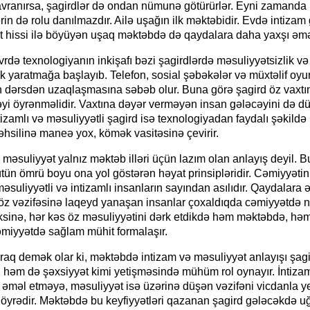
davranırsa, şagirdlər də ondan nümunə götürürlər. Eyni zamanda
rin də rolu danılmazdır. Ailə uşağın ilk məktəbidir. Evdə intizam
t hissi ilə böyüyən uşaq məktəbdə də qaydalara daha yaxşı əməl
rdə texnologiyanın inkişafı bəzi şagirdlərdə məsuliyyətsizlik və
ik yaratmağa başlayıb. Telefon, sosial şəbəkələr və müxtəlif oy
in dərsdən uzaqlaşmasına səbəb olur. Buna görə şagird öz vaxtı
əyi öyrənməlidir. Vaxtına dəyər verməyən insan gələcəyini də d
tizamlı və məsuliyyətli şagird isə texnologiyadan faydalı şəkildə 
təhsilinə maneə yox, kömək vasitəsinə çevirir.
 məsuliyyət yalnız məktəb illəri üçün lazım olan anlayış deyil. B
tün ömrü boyu ona yol göstərən həyat prinsipləridir. Cəmiyyətin 
suliyyətli və intizamlı insanların sayından asılıdır. Qaydalara 
öz vəzifəsinə laqeyd yanaşan insanlar çoxaldıqda cəmiyyətdə n
ksinə, hər kəs öz məsuliyyətini dərk etdikdə həm məktəbdə, həm
miyyətdə sağlam mühit formalaşır.
raq demək olar ki, məktəbdə intizam və məsuliyyət anlayışı şag
, həm də şəxsiyyət kimi yetişməsində mühüm rol oynayır. İntiza
əməl etməyə, məsuliyyət isə üzərinə düşən vəzifəni vicdanla y
öyrədir. Məktəbdə bu keyfiyyətləri qazanan şagird gələcəkdə uğ