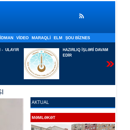
İDMAN
VIDEO
MARAQLI
ELM
ŞOU BIZNES
LƏRİ DAVAM
İKİ ŞEİRƏ BİR BAXIŞ
-
Sevil Azadqızı Filoloq.
AJB, AYB-nin üzvü. Ədəbi
təhlil-tənqidçi. Yazar-
publisist
I
AKTUAL
MƏMLƏKƏT