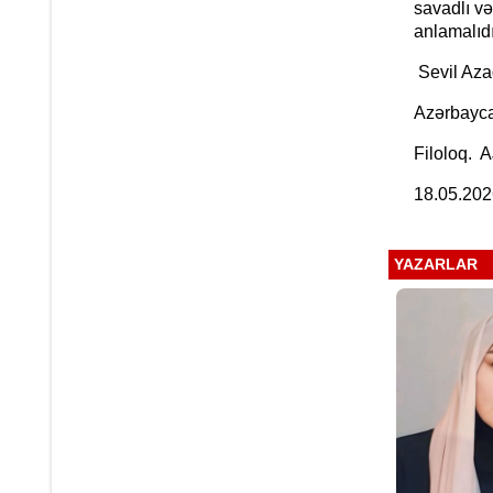
savadlı və
anlamalıdı
Sevil Aza
Azərbaycan
Filoloq. A
18.05.202
YAZARLAR