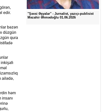
 görən,
 edir.
"Şəxsi Əşyalar" - Jurnalist, yazıçı-publisist
Məzahir Əhmədoğlu 01.06.2026
unlar bəzən
nı düzgün
üzgün qura
istifadə
unlar
inkişafı
əməl
izamsızlıq
 ailədə,
irdin həm
m insanı
erinə
urlu,