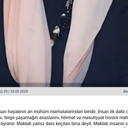
HAZIRLIQ İŞLƏRİ DAVAM ED
zlərində - Zəka Vilayətoğlu
1:45 / 19.05.2026
Ba
an həyatının ən mühüm mərhələlərindən biridir. İnsan ilk dəfə 
ı, birgə yaşamağın əsaslarını, hörmət və məsuliyyət hissini mə
yrənir. Məktəb yalnız dərs keçilən bina deyil. Məktəb insanın x