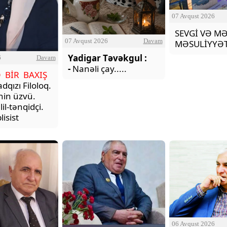
07 Avqust 2026
SEVGİ VƏ M
07 Avqust 2026
Davam
MƏSULİYYƏT
Yadigar Təvəkgul :
6
Davam
-
Nanəli çay.....
Ə BİR BAXIŞ
adqızı Filoloq.
nin üzvü.
il-tənqidçi.
isist
06 Avqust 2026