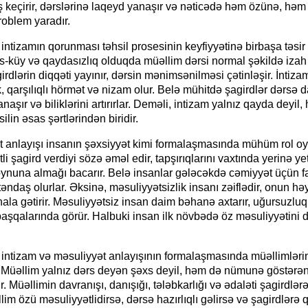
ş keçirir, dərslərinə laqeyd yanaşır və nəticədə həm özünə, həm
roblem yaradır.
ntizamın qorunması təhsil prosesinin keyfiyyətinə birbaşa təsir 
s-küy və qaydasızlıq olduqda müəllim dərsi normal şəkildə izah
girdlərin diqqəti yayınır, dərsin mənimsənilməsi çətinləşir. İntizam
ik, qarşılıqlı hörmət və nizam olur. Belə mühitdə şagirdlər dərsə 
naşır və biliklərini artırırlar. Deməli, intizam yalnız qayda deyil
ilin əsas şərtlərindən biridir.
 anlayışı insanın şəxsiyyət kimi formalaşmasında mühüm rol oy
i şagird verdiyi sözə əməl edir, tapşırıqlarını vaxtında yerinə yeti
ynuna almağı bacarır. Belə insanlar gələcəkdə cəmiyyət üçün f
ətəndaş olurlar. Əksinə, məsuliyyətsizlik insanı zəiflədir, onun həy
ala gətirir. Məsuliyyətsiz insan daim bəhanə axtarır, uğursuzluq
aşqalarında görür. Halbuki insan ilk növbədə öz məsuliyyətini 
intizam və məsuliyyət anlayışının formalaşmasında müəllimlərin
 Müəllim yalnız dərs deyən şəxs deyil, həm də nümunə göstərən
r. Müəllimin davranışı, danışığı, tələbkarlığı və ədaləti şagirdlərə 
im özü məsuliyyətlidirsə, dərsə hazırlıqlı gəlirsə və şagirdlərə q