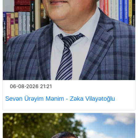
06-08-2026 21:21
Sevən Ürəyim Mənim - Zəka Vilayətoğlu