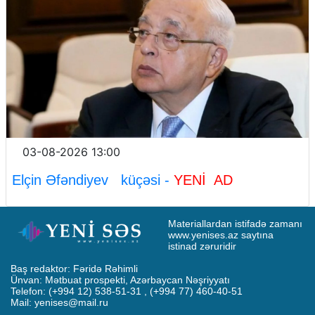
03-08-2026 13:00
Elçin Əfəndiyev küçəsi -
YENİ AD
Materiallardan istifadə zamanı 
www.yenises.az saytına 
istinad zəruridir
Baş redaktor: Fəridə Rəhimli

Ünvan: Mətbuat prospekti, Azərbaycan Nəşriyyatı

Telefon: (+994 12) 538-51-31 , (+994 77) 460-40-51

Mail: 
yenises@mail.ru