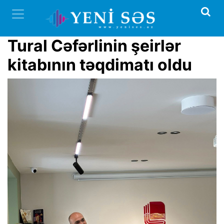
Tural Cəfərlinin şeirlər
kitabının tə
qdimatı oldu