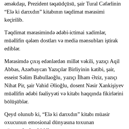
əməkdaşı, Prezident təqaüdçüsü, şair
Tural Cəfərlinin
“Elə ki darıxdın” kitabının təqdimat mərasimi
keçirilib.
Təqdimat mərasimində ədəbi-ictimai xadimlər,
müəllifin qələm dostları və media mənsubları iştirak
ediblər.
Mərasimdə çıxış edənlərdən
m
illət vəkili, yazıçı Aqil
Abbas,
Azərbaycan Yazıçılar Birliyinin katibi, şair,
esseist Səlim Babullaoğlu, yazıçı İlham Əziz, yazıçı
Nihat Pir, şair Vahid Əlioğlu, dosent Nəsir Xankişiyev
müəllifin ədəbi fəaliyyəti və kitabı haqqında fikirlərini
bölüşüblər.
Qeyd olunub ki, “Elə ki darıxdın” kitabı müasir
oxucunun emosional dünyasına toxunan