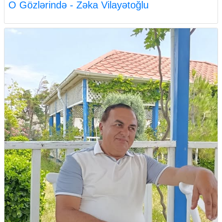
O Gözlərində - Zəka Vilayətoğlu