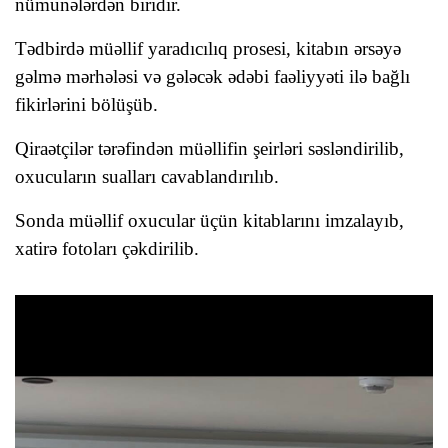
nümunələrdən biridir.
Tədbirdə
müəllif yaradıcılıq prosesi, kitabın ərsəyə
gəlm
ə mərhələsi və gələcək ədəb
i
faəliyyəti ilə bağlı
fikirlərini bölüşüb.
Qiraətçilər tərəfindən
müəllifin şeirləri səsləndirilib,
oxucuların sualları cavablandırılıb.
Sonda müəllif
oxucular üçün kitablarını imzalayıb,
xatirə fotoları çəkdirilib.