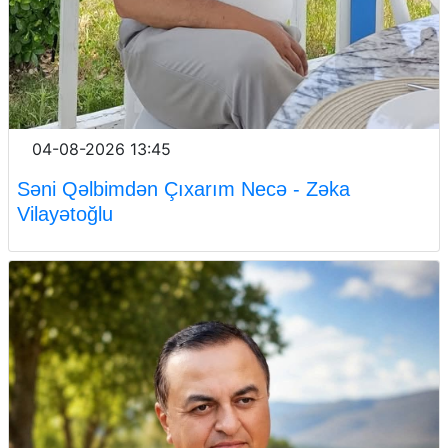
04-08-2026 13:45
Səni Qəlbimdən Çıxarım Necə - Zəka
Vilayətoğlu