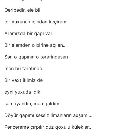
Qəribədir, elə bil
bir yuxunun içindən keçirəm.
Aramızda bir qapı var
Bir aləmdən o birinə açılan..
Sən o qapının o tərəfindəsən
mən bu tərəfində.
Bir vaxt ikimiz də
eyni yuxuda idik.
sən oyandın, mən qaldım.
Döyür qapımı səssiz limanların axşamı…
Pəncərəmə çırpılır duz qoxulu küləklər..