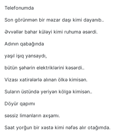
Telefonumda
Son görünmən bir məzar daşı kimi dayanıb..
Əvvəllər bahar küləyi kimi ruhuma əsərdi.
Adının qabağında
yaşıl işıq yansaydı,
bütün şəhərin elektriklərini kəsərdi..
Vizası xatirələrlə alınan ölkə kimisən.
Suların üstündə yeriyən kölgə kimisən..
Döyür qapımı
səssiz limanların axşamı.
Saat yorğun bir xəstə kimi nəfəs alır otağımda.