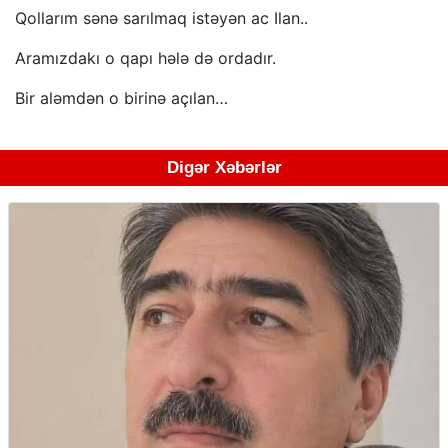
Qollarım sənə sarılmaq istəyən ac Ilan..
Aramızdakı o qapı hələ də ordadır.
Bir aləmdən o birinə açılan…
Digər Xəbərlər