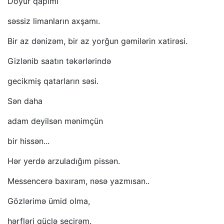
Döyür qapımı
səssiz limanların axşamı.
Bir az dənizəm, bir az yorğun gəmilərin xatirəsi.
Gizlənib saatın təkərlərində
gecikmiş qatarların səsi.
Sən daha
adam deyilsən mənimçün
bir hissən...
Hər yerdə arzuladığım pissən.
Messencerə baxıram, nəsə yazmısan..
Gözlərimə ümid olma,
hərfləri güclə seçirəm.