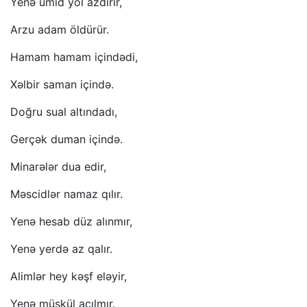
Yenə ümid yol azdırır,
Arzu adam öldürür.
Hamam hamam içindədi,
Xəlbir saman içində.
Doğru sual altındadı,
Gerçək duman içində.
Minarələr dua edir,
Məscidlər namaz qılır.
Yenə hesab düz alınmır,
Yenə yerdə az qalır.
Alimlər hey kəşf eləyir,
Yenə müşkül açılmır.