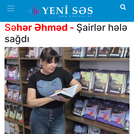
Sə
hər Əhməd
-
Şairlər hələ
sağdı