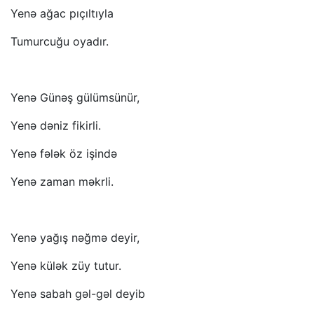
Yenə ağac pıçıltıyla
Tumurcuğu oyadır.
Yenə Günəş gülümsünür,
Yenə dəniz fikirli.
Yenə fələk öz işində
Yenə zaman məkrli.
Yenə yağış nəğmə deyir,
Yenə külək züy tutur.
Yenə sabah gəl-gəl deyib