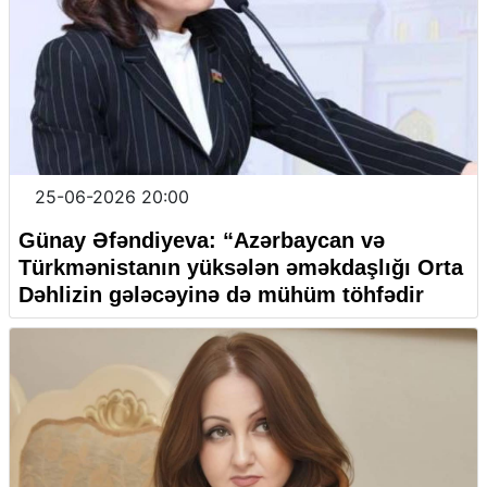
25-06-2026 20:00
Günay Əfəndiyeva: “
Azərbaycan və
Türkmənistanın yüksələn əməkdaşlığı Orta
Dəhliz
in gələcəyinə də mühüm töhfədir