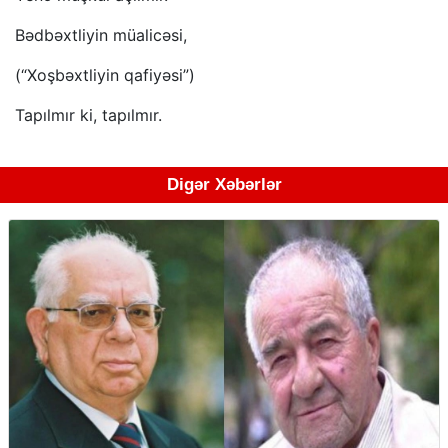
Bədbəxtliyin müalicəsi,
(“Xoşbəxtliyin qafiyəsi”)
Tapılmır ki, tapılmır.
Digər Xəbərlər