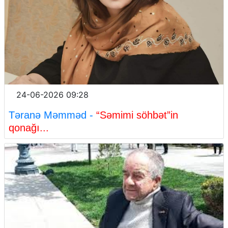
24-06-2026 09:28
Təranə Məmməd -
“Səmimi söhbət”in
qonağı...