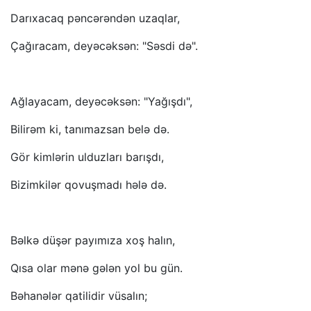
Darıxacaq pəncərəndən uzaqlar,
Çağıracam, deyəcəksən: "Səsdi də".
Ağlayacam, deyəcəksən: "Yağışdı",
Bilirəm ki, tanımazsan belə də.
Gör kimlərin ulduzları barışdı,
Bizimkilər qovuşmadı hələ də.
Bəlkə düşər payımıza xoş halın,
Qısa olar mənə gələn yol bu gün.
Bəhanələr qatilidir vüsalın;