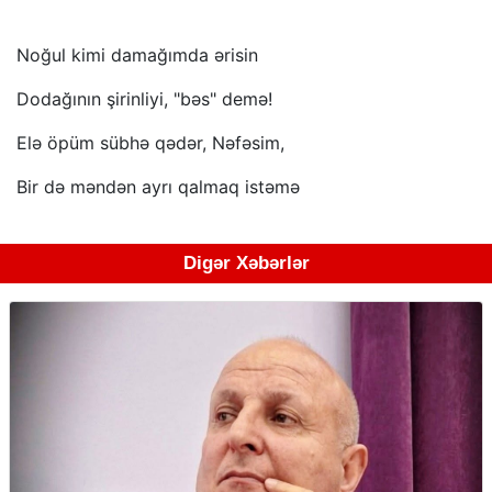
Noğul kimi damağımda ərisin
Dodağının şirinliyi, "bəs" demə!
Elə öpüm sübhə qədər, Nəfəsim,
Bir də məndən ayrı qalmaq istəmə
Digər Xəbərlər