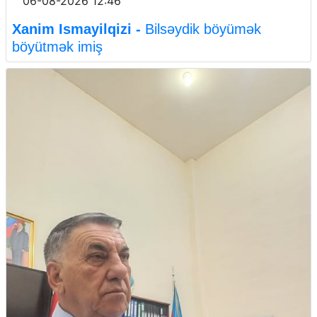
06-08-2026 12:46
Xanim Ismayilqizi -
Bilsəydik böyümək
böyütmək imiş