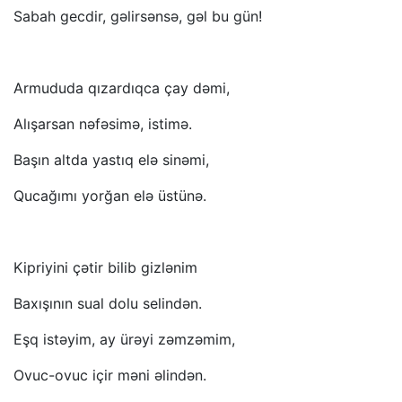
Sabah gecdir, gəlirsənsə, gəl bu gün!
Armududa qızardıqca çay dəmi,
Alışarsan nəfəsimə, istimə.
Başın altda yastıq elə sinəmi,
Qucağımı yorğan elə üstünə.
Kipriyini çətir bilib gizlənim
Baxışının sual dolu selindən.
Eşq istəyim, ay ürəyi zəmzəmim,
Ovuc-ovuc içir məni əlindən.