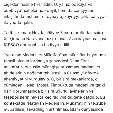
çiçəklənməsinə həsr edib. O, yalnız poeziya və
ədəbiyyat sahələrində deyil, həm də cəmiyyətin
inkişafında mühüm rol oynayıb, xeyriyyəçilik fəaliyyəti
ilə yadda qalıb.
Tədbir zamanı Heydər Əliyev Fondu tərəfindən şairə
Xurşidbanu Natəvana həsr olunan Azərbaycan xalçası
ICESCO qərargahına hədiyyə edilib.
"Natəvan Mədəni İrs Mükafatı"nın münsiflər heyətində
təmsil olunan İordaniya şahzadəsi Dana Firas
mükafatın, xüsusilə münaqişələr zamanı mədəni irs
abidələrinin dağılma təhlükəsi ilə üzləşdiyi dövrdə
əhəmiyyətini vurğulayıb. O, bir sıra məkanlarda, o
cümlədən Hələb, Mosul, Timbuktuda mədəni və tarixi
irsin qorunmasında bir sıra uğurlu layihələrin və
təşəbbüslərin həyata keçirildiyini diqqətə çatdırıb. Bu
kontekstdə "Natəvan Mədəni İrs Mükafatı"nın təcrübə
mübadiləsi, savadlılığın artırılması, İslam dünyasında