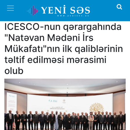
ICESCO-nun qərargahında
"Natəvan Mədəni İrs
Mükafatı"nın ilk qaliblərinin
təltif edilməsi mərasimi
olub