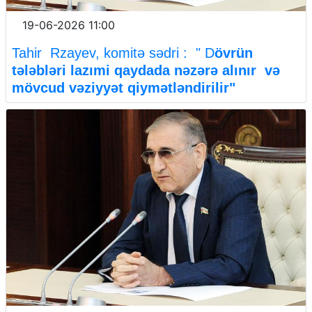
19-06-2026 11:00
Tahir Rzayev, komitə sədri : " D
övrün
tələbləri lazımi qaydada nəzərə alınır və
mövcud vəziyyət qiymətləndirilir"