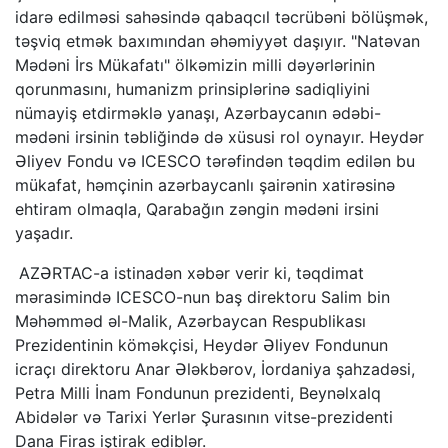
idarə edilməsi sahəsində qabaqcıl təcrübəni bölüşmək,
təşviq etmək baxımından əhəmiyyət daşıyır. "Natəvan
Mədəni İrs Mükafatı" ölkəmizin milli dəyərlərinin
qorunmasını, humanizm prinsiplərinə sadiqliyini
nümayiş etdirməklə yanaşı, Azərbaycanın ədəbi-
mədəni irsinin təbliğində də xüsusi rol oynayır. Heydər
Əliyev Fondu və ICESCO tərəfindən təqdim edilən bu
mükafat, həmçinin azərbaycanlı şairənin xatirəsinə
ehtiram olmaqla, Qarabağın zəngin mədəni irsini
yaşadır.
AZƏRTAC-a istinadən xəbər verir ki, təqdimat
mərasimində ICESCO-nun baş direktoru Salim bin
Məhəmməd əl-Malik, Azərbaycan Respublikası
Prezidentinin köməkçisi, Heydər Əliyev Fondunun
icraçı direktoru Anar Ələkbərov, İordaniya şahzadəsi,
Petra Milli İnam Fondunun prezidenti, Beynəlxalq
Abidələr və Tarixi Yerlər Şurasının vitse-prezidenti
Dana Firas iştirak ediblər.