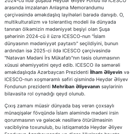
2024-cü ildə Şuşada Heydər Əliyev Fondu ilə ICESCO
arasında imzalanan Anlaşma Memorandumu
çərçivəsində əməkdaşlıq layihələri barədə danışıb. O,
multikulturalizm və tolerantlıq modeli ilə dünyada
tanınan ölkəmizin mədəniyyət beşiyi olan Şuşa
şəhərinin 2024-cü il üzrə ICESCO-nun "İslam
dünyasının mədəniyyət paytaxtı" seçildiyini, bunun
ardından isə 2025-ci ildə ICESCO çərçivəsində
"Natəvan Mədəni İrs Mükafatı"nın təsis olunmasının
xüsusi əhəmiyyətini qeyd edib. ICESCO ilə səmərəli
əməkdaşlıqda Azərbaycan Prezidenti
İlham Əliyevin
və
ICESCO-nun xoşməramlı səfiri qismində Heydər Əliyev
Fondunun prezidenti
Mehriban Əliyevanın
səylərinin
bilavasitə rol oynadığı qeyd olunub.
Çıxış zamanı müasir dünyada baş verən çoxsaylı
münaqişələr fövqündə İslam aləmində mədəni irsin
qorunmasının və gələcək nəsillərə ötürülməsinin
vacibliyinə toxunulub, bu istiqamətdə Heydər Əliyev