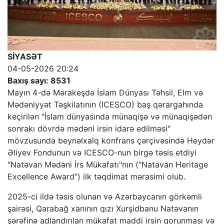
SİYASƏT
04-05-2026 20:24
Baxış sayı: 8531
Mayın 4-də Mərakeşdə İslam Dünyası Təhsil, Elm və
Mədəniyyət Təşkilatının (ICESCO) baş qərargahında
keçirilən "İslam dünyasında münaqişə və münaqişədən
sonrakı dövrdə mədəni irsin idarə edilməsi"
mövzusunda beynəlxalq konfrans çərçivəsində Heydər
Əliyev Fondunun və ICESCO-nun birgə təsis etdiyi
"Natəvan Mədəni İrs Mükafatı"nın ("Natavan Heritage
Excellence Award") ilk təqdimat mərasimi olub.
2025-ci ildə təsis olunan və Azərbaycanın görkəmli
şairəsi, Qarabağ xanının qızı Xurşidbanu Natəvanın
şərəfinə adlandırılan mükafat maddi irsin qorunması və