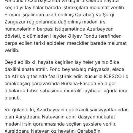
Fondunun Azərbaycanda və digər ölkələrdə həyata
keçirdiyi layihələr barədə iştirakçılara məlumat verilib.
Erməni işğalından azad edilmiş Qarabağ və Şərqi
Zəngəzur regionlarında dağıdılmış mədəni irs
nümunələrinin bərpası istiqamətində Azərbaycan
dövləti, o cümlədən Heydər Əliyev Fondu tərəfindən
bərpa edilən tarixi abidələr, məscidlər barədə məlumat
verilib.
Qeyd edilib ki, həyata keçirilən layihələr yalnız ölkə
daxilini əhatə etmir. Fond beynəlxalq miqyasda, eləcə
də Afrika qitəsində fəal iştirak edir. Xüsusilə ICESCO ilə
əməkdaşlıq çərçivəsində Burkina-Fasoda və digər
ölkələrdə təhsil sahəsində müxtəlif layihələr uğurla icra
olunub.
Vurğulanıb ki, Azərbaycanın görkəmli şəxsiyyətlərindən
olan Xurşidbanu Natəvanın adını daşıyan mükafat
mədəni irsin qorunmasında seçilən şəxslərə verilir.
Xurşidbanu Natəvan öz həyatını Qarabağın