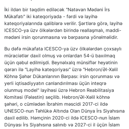
İki ildən bir təqdim ediləcək "Natəvan Mədəni İrs
Mükafatı" iki kateqoriyada - fərdi və layihə
kateqoriyalarında qaliblərə verilir. Şərtlərə görə, layihə
ICESCO-ya üzv ölkələrdən birində reallaşmalı, maddi-
mədəni irsin qorunmasına və bərpasına yönəlməlidir.
Bu dəfə mükafata ICESCO-ya üzv ölkələrdən çoxsaylı
müraciətlər daxil olmuş və onlardan 54-ü baxılmaq
üçün qəbul edilmişdi. Beynəlxalq münsiflər heyətinin
qərarı ilə "Layihə kateqoriyası" üzrə "Hebron/Əl-Xəlil
Köhnə Şəhər Dükanlarının Bərpası: irsin qorunması və
yerli iqtisadiyyatın canlandırılması üçün inteqrə
olunmuş model" layihəsi üzrə Hebron Reabilitasiya
Komitəsi (Fələstin) seçilib. Hebron/Əl-Xəlil köhnə
şəhəri, o cümlədən İbrahim məscidi 2017-ci ildə
UNESCO-nun Təhlükə Altında Olan Dünya İrs Siyahısına
daxil edilib. Həmçinin 2020-ci ildə ICESCO-nun İslam
Dünyası İrs Siyahısına salınıb və 2027-ci il üçün İslam