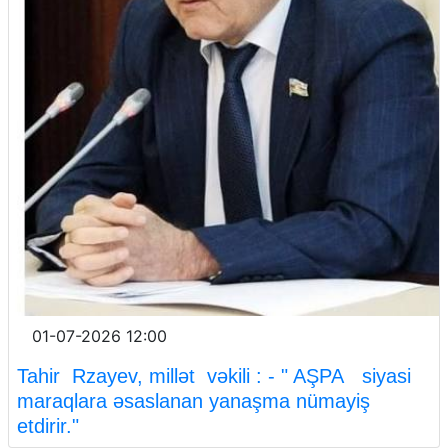
01-07-2026 12:00
Tahir Rzayev, millət vəkili : - " AŞPA siyasi
maraqlara əsaslanan yanaşma nümayiş
etdirir."