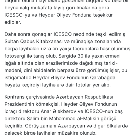
təqdim olunan layihələrə göstərilən diqqətə və belə bir
beynəlxalq mükafata layiq görülmələrinə görə
ICESCO-ya və Heydər Əliyev Fonduna təşəkkür
ediblər.
Daha sonra qonaqlar ICESCO nəzdində təşkil edilmiş
Sultan Qabus Kitabxanası və münaqişə zonalarında
bərpa layihələri üzrə ən yaxşı təcrübələrə həsr olunmuş
fotosərgi ilə tanış olub. Sərgidə 30 ilə yaxın erməni
işğalı altında olan ərazilərimizdə dağıdılmış tarixi-
mədəni, dini abidələrin bərpası üzrə görülmüş işlər, bu
istiqamətdə Heydər Əliyev Fondunun Qarabağda
həyata keçirdiyi layihələrə dair fotolar yer alıb.
Konfrans çərçivəsində Azərbaycan Respublikası
Prezidentinin köməkçisi, Heydər Əliyev Fondunun
icraçı direktoru Anar Ələkbərov və ICESCO-nun baş
direktoru Salim bin Məhəmməd əl-Malikin görüşü
keçirilib. Görüş zamanı Azərbaycan və digər ölkələrdə
gələcək birgə layihələr müzakirə olunub.