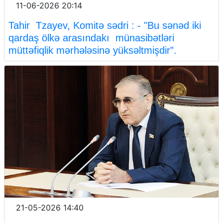
11-06-2026 20:14
Tahir Tzayev, Komitə sədri : - "Bu sənəd iki
qardaş ölkə arasındakı münasibətləri
müttəfiqlik mərhələsinə yüksəltmişdir”.
21-05-2026 14:40