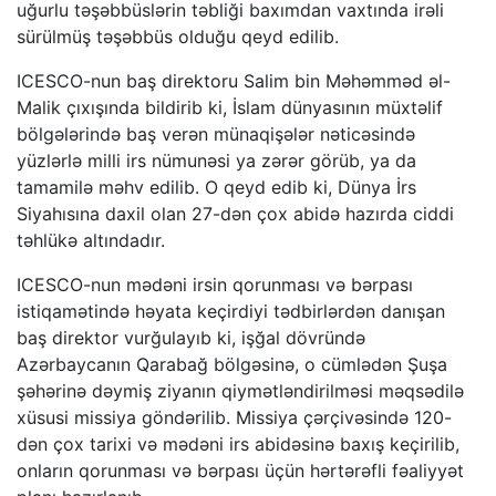
uğurlu təşəbbüslərin təbliği baxımdan vaxtında irəli
sürülmüş təşəbbüs olduğu qeyd edilib.
ICESCO-nun baş direktoru Salim bin Məhəmməd əl-
Malik çıxışında bildirib ki, İslam dünyasının müxtəlif
bölgələrində baş verən münaqişələr nəticəsində
yüzlərlə milli irs nümunəsi ya zərər görüb, ya da
tamamilə məhv edilib. O qeyd edib ki, Dünya İrs
Siyahısına daxil olan 27-dən çox abidə hazırda ciddi
təhlükə altındadır.
ICESCO-nun mədəni irsin qorunması və bərpası
istiqamətində həyata keçirdiyi tədbirlərdən danışan
baş direktor vurğulayıb ki, işğal dövründə
Azərbaycanın Qarabağ bölgəsinə, o cümlədən Şuşa
şəhərinə dəymiş ziyanın qiymətləndirilməsi məqsədilə
xüsusi missiya göndərilib. Missiya çərçivəsində 120-
dən çox tarixi və mədəni irs abidəsinə baxış keçirilib,
onların qorunması və bərpası üçün hərtərəfli fəaliyyət