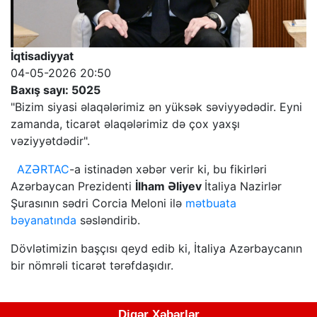
İqtisadiyyat
04-05-2026 20:50
Baxış sayı: 5025
"Bizim siyasi əlaqələrimiz ən yüksək səviyyədədir. Eyni
zamanda, ticarət əlaqələrimiz də çox yaxşı
vəziyyətdədir".
AZƏRTAC
-a istinadən xəbər verir ki, bu fikirləri
Azərbaycan Prezidenti
İlham Əliyev
İtaliya Nazirlər
Şurasının sədri Corcia Meloni ilə
mətbuata
bəyanatında
səsləndirib.
Dövlətimizin başçısı qeyd edib ki, İtaliya Azərbaycanın
bir nömrəli ticarət tərəfdaşıdır.
Digər Xəbərlər