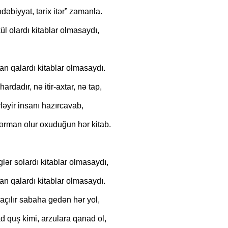
ədəbiyyat, tarix itər” zamanla.
ül olardı kitablar olmasaydı,
"Neftçi" klubunun şikayəti rəd
ran qalardı kitablar olmasaydı.
ardadır, nə itir-axtar, nə tap,
ləyir insanı hazırcavab,
rman olur oxuduğun hər kitab.
lər solardı kitablar olmasaydı,
ran qalardı kitablar olmasaydı.
 açılır sabaha gedən hər yol,
d quş kimi, arzulara qanad ol,