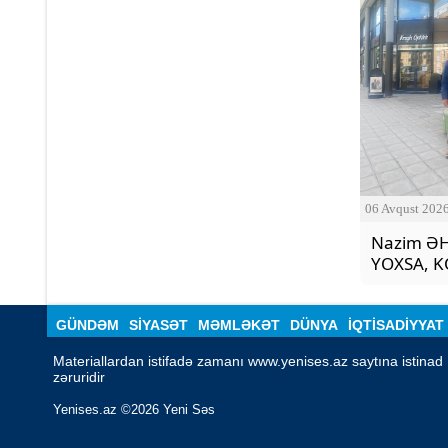
06 Avqust 202
Nazim ƏH
YOXSA, 
GÜNDƏM
SİYASƏT
MƏMLƏKƏT
DÜNYA
İQTISADIYYAT
Materiallardan istifadə zamanı www.yenises.az saytına istinad 
zəruridir
Yenises.az ©2026 Yeni Səs