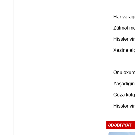
Hər vərəqd
Zülmət me
Hisslər vi
Xəzinə elç
Onu oxuma
Yaşadığın 
Gözə kölgə
Hisslər vi
ƏDƏBIYYAT