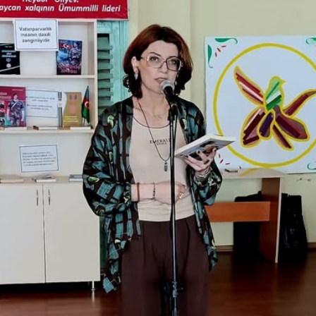
h bəzi yerlərdə yağış yağacaq
Xocalı, Ağdərə və Cəbrayılın b
kəndlərinə köç karvanı yola s