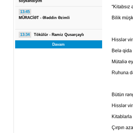
söykəndiyim
“Kitabsız 
13:45
Bilik müşk
MÜRACİƏT -
Ələddin Əzimli
13:34
Tökülür -
Ramiz Qusarçaylı
Hisslər vi
Davam
Belə qida h
Mütaliə ey
Ruhuna də
Bütün rəng
Hisslər vi
Kitablarla
Çırpın aza