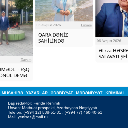
06 Avqust 2026
Davam
QARA DƏNİZ
SAHİLİNDƏ
06 Avqust 2026
Əlirza HƏSR
SALAVATI ŞE
6
Davam
MƏDLİ - EŞQ
KÖNÜL DEMƏ
MÜSAHİBƏ
YAZARLAR
ƏDƏBIYYAT
MƏDƏNİYYƏT
KRİMİNAL
Baş redaktor: Fəridə Rəhimli

Ünvan: Mətbuat prospekti, Azərbaycan Nəşriyyatı

Telefon: (+994 12) 538-51-31 , (+994 77) 460-40-51

Mail: 
yenises@mail.ru