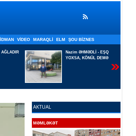
İDMAN
VIDEO
MARAQLI
ELM
ŞOU BIZNES
Lİ - EŞQ
QARA DƏNİZ SAHİLİNDƏ
ÜL DEMƏ
AKTUAL
MƏMLƏKƏT