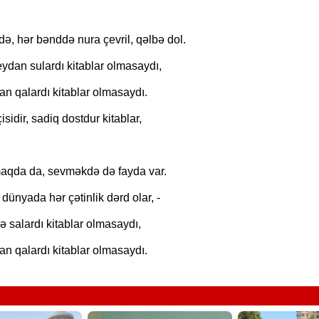
İNSAN NİYƏ SEVGİSİZ YAŞA
ə, hər bənddə nura çevril, qəlbə dol.
ydan sulardı kitablar olmasaydı,
ran qalardı kitablar olmasaydı.
isidir, sadiq dostdur kitablar,
qda da, sevməkdə də fayda var.
dünyada hər çətinlik dərd olar, -
 salardı kitablar olmasaydı,
ran qalardı kitablar olmasaydı.