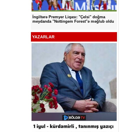
İngiltərə Premyer Liqası: "Çelsi" doğma
d edildi
"Neftçi
meydanda "Nottingem Forest"ə məğlub oldu
YAZARLAR
Kamal A