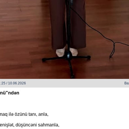
Sevən Ürəyim Mənim - Zək
əni Qəlbimdən Çıxarım Necə - Zəka
ilayətoğlu
:25 / 10.06.2026
Ba
ünü"ndən
aq ilə özünü tanı, anla,
genişlət, düşüncəni sahmanla,