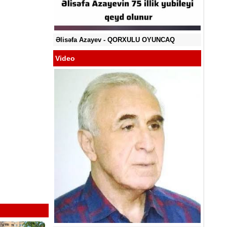
YA BİLMİR?
Əlisəfa Azayev -
QORXULU OYUNCAQ
Video