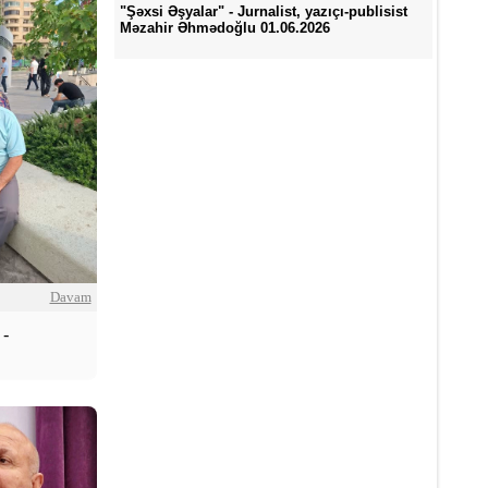
"Şəxsi Əşyalar" - Jurnalist, yazıçı-publisist
Məzahir Əhmədoğlu 01.06.2026
Davam
-