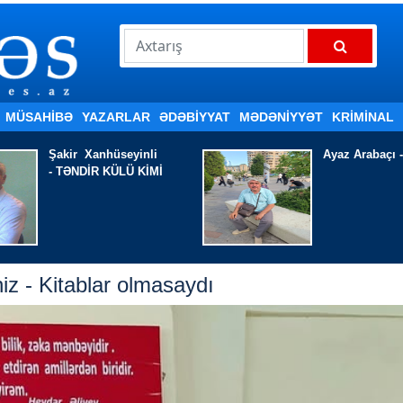
MÜSAHİBƏ
YAZARLAR
ƏDƏBIYYAT
MƏDƏNİYYƏT
KRİMİNAL
Ayaz Arabaçı - AĞLADIR
Nazim ƏHMƏD
YOXSA, KÖN
z - Kitablar olmasaydı