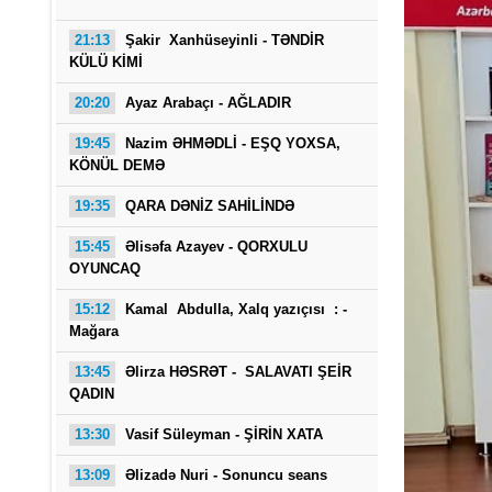
21:13
Şakir Xanhüseyinli - TƏNDİR
KÜLÜ KİMİ
20:20
Ayaz Arabaçı - AĞLADIR
19:45
Nazim ƏHMƏDLİ - EŞQ YOXSA,
KÖNÜL DEMƏ
19:35
QARA DƏNİZ SAHİLİNDƏ
Saba
15:45
Əlisəfa Azayev -
QORXULU
OYUNCAQ
15:12
Kamal Abdulla, Xalq yazıçısı : -
Mağara
13:45
Əlirza HƏSRƏT - SALAVATI ŞEİR
QADIN
13:30
Vasif Süleyman - ŞİRİN XATA
13:09
Əlizadə Nuri
- Sonuncu seans