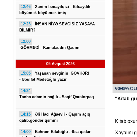
12:46
Xanim Ismayilqizi -
Bilsəydik
böyümək böyütmək imiş
12:23
İNSAN NİYƏ SEVGİSİZ YAŞAYA
BİLMİR?
12:00
GÖRMƏDİ - Kəmaləddin Qədim
S
05 Avqust 2026
V
15:05
Yaşanan sevginin GÖVHƏRİ
- Əbülfət Mədətoğlu yazır
Ədəbiyyat
11
14:34
Tənha adamin nağılı -
Saqif Qaratorpaq
"Kitab g
14:15
Əli Hacı Ağaevli -
Qapım açıq
qalib,göndər qəmini
Kitab oxum
14:00
Bəhram Bilaloğlu - Əsa qədər
Xəyalını 