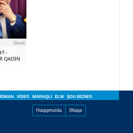
Davam
ƏT -
İR QADIN
İDMAN
VIDEO
MARAQLI
ELM
ŞOU BIZNES
Haqqımızda
Əlaqə