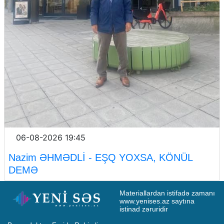
06-08-2026 19:45
Nazim ƏHMƏDLİ - EŞQ YOXSA, KÖNÜL
DEMƏ
Materiallardan istifadə zamanı 
www.yenises.az saytına 
istinad zəruridir