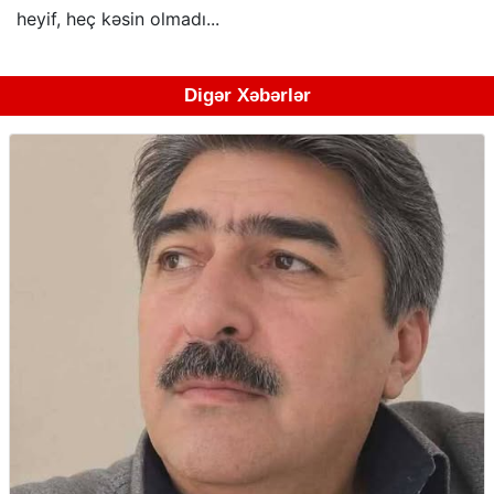
heyif, heç kəsin olmadı...
Digər Xəbərlər