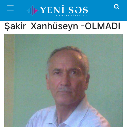
Şakir Xanhüseyn -OLMADI