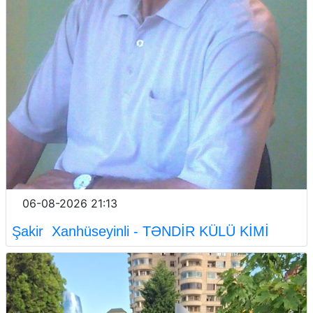
06-08-2026 21:13
Şakir Xanhüseyinli - TƏNDİR KÜLÜ KİMİ