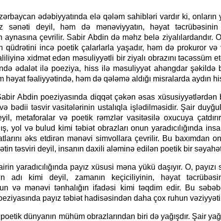
n ədəbiyyatında elə qələm sahibləri vardır ki, onların ya
z sənəti deyil, həm də mənəviyyatın, həyat təcrübəsinin
"Neftçi" klubunun şikayəti rəd
n aynasına çevrilir. Sabir Abdin də məhz belə ziyalılardandır. 
 qüdrətini incə poetik çalarlarla yaşadır, həm də prokuror və
iliyinə xidmət edən məsuliyyətli bir ziyalı obrazını təcəssüm et
ndə ədalət ilə poeziya, hiss ilə məsuliyyət ahəngdar şəkildə b
həyat fəaliyyətində, həm də qələmə aldığı misralarda aydın his
din poeziyasında diqqət çəkən əsas xüsusiyyətlərdən bir
 və bədii təsvir vasitələrinin ustalıqla işlədilməsidir. Şair duyğu
yil, metaforalar və poetik rəmzlər vasitəsilə oxucuya çatdırı
ış, yol və bulud kimi təbiət obrazları onun yaradıcılığında in
tlarını əks etdirən mənəvi simvollara çevrilir. Bu baxımdan on
ətin təsviri deyil, insanın daxili aləminə edilən poetik bir səyahət
radıcılığında payız xüsusi məna yükü daşıyır. O, payızı s
nin adı kimi deyil, zamanın keçiciliyinin, həyat təcrübəsin
un və mənəvi tənhalığın ifadəsi kimi təqdim edir. Bu səbə
eziyasında payız təbiət hadisəsindən daha çox ruhun vəziyyətinə
 dünyanın mühüm obrazlarından biri də yağışdır. Şair yağ