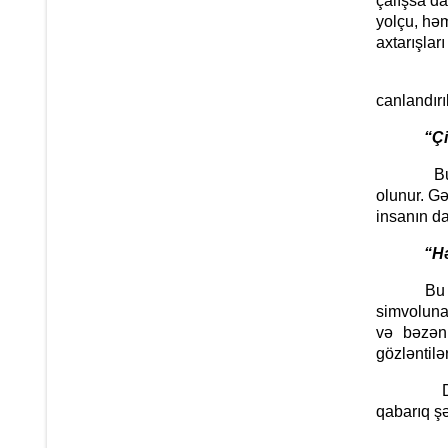
çalışsa d
yolçu, həm
axtarışları
Şeirin n
canlandırıl
“Çiçəyi 
Bu misra
olunur. Gən
insanın da
“Həmişə 
Bu misrad
simvoluna 
və bəzən
gözləntilə
Daxili t
qabarıq şə