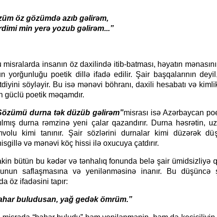
z gözümdə azıb gəlirəm,
min yerə yozub gəlirəm...”
arda insanın öz daxilində itib-batması, həyatın mənasını
n yorğunluğu poetik dillə ifadə edilir. Şair başqalarının deyi
diyini söyləyir. Bu isə mənəvi böhranı, daxili hesabatı və kimlik
n güclü poetik məqamdır.
 durna tək düzüb gəlirəm”
misrası isə Azərbaycan po
ılmış durna rəmzinə yeni çalar qazandırır. Durna həsrətin, uz
volu kimi tanınır. Şair sözlərini durnalar kimi düzərək düş
isgillə və mənəvi köç hissi ilə oxucuya çatdırır.
ün bu kədər və tənhalıq fonunda belə şair ümidsizliyə qa
hunun saflaşmasına və yenilənməsinə inanır. Bu düşüncə ş
da öz ifadəsini tapır:
buludusan, yağ gedək ömrüm.”