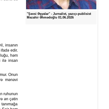
"Şəxsi Əşyalar" - Jurnalist, yazıçı-publisist
Məzahir Əhmədoğlu 01.06.2026
, insanın
fadə edir.
nluğu, həm
i ilə insan
lmur. Onun
 və mənəvi
san ruhunun
və ən çətin
ı tanımağa