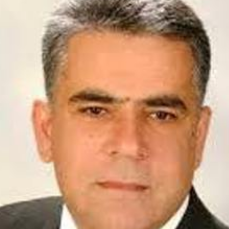
h bəzi yerlərdə yağış yağacaq
Xocalı, Ağdərə və Cəbrayılın b
kəndlərinə köç karvanı yola s