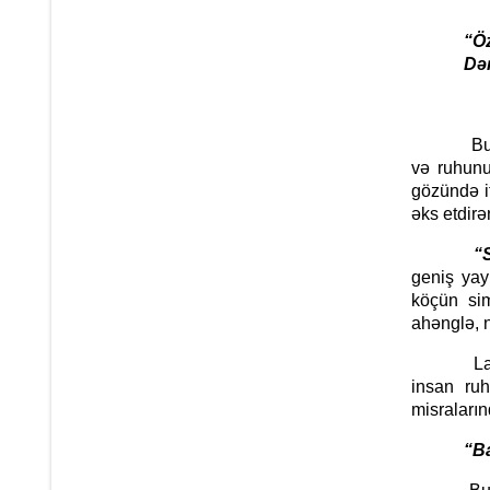
“Özüm ö
Dərdimi 
Bu misral
və ruhunu
gözündə it
əks etdirə
“Sözümü
geniş yay
köçün sim
ahənglə, n
Lakin büt
insan ru
misraların
“Bahar 