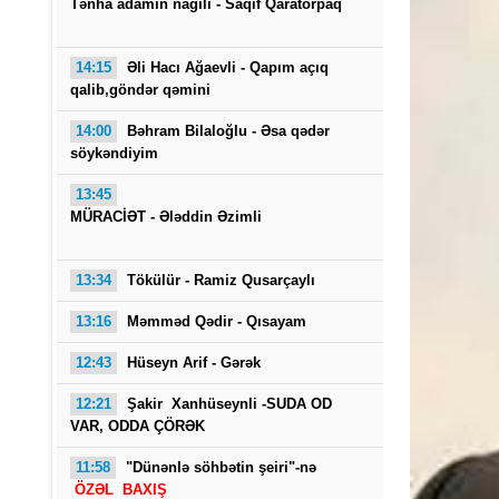
Tənha adamin nağılı -
Saqif Qaratorpaq
14:15
Əli Hacı Ağaevli -
Qapım açıq
qalib,göndər qəmini
14:00
Bəhram Bilaloğlu - Əsa qədər
söykəndiyim
13:45
Saba
MÜRACİƏT -
Ələddin Əzimli
13:34
Tökülür -
Ramiz Qusarçaylı
13:16
Məmməd Qədir - Qısayam
12:43
Hüseyn Arif - Gərək
12:21
Şakir Xanhüseynli -SUDA OD
VAR, ODDA ÇÖRƏK
11:58
"Dünənlə söhbətin şeiri"-nə
ÖZƏL BAXIŞ