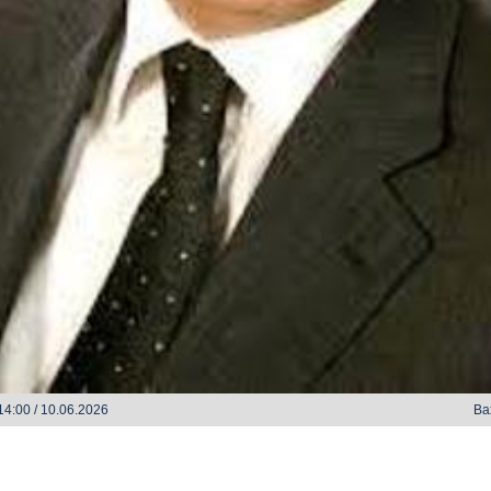
zlərində - Zəka Vilayətoğlu
O Gözlərində - Zəka Vilayəto
4:00 / 10.06.2026
Ba