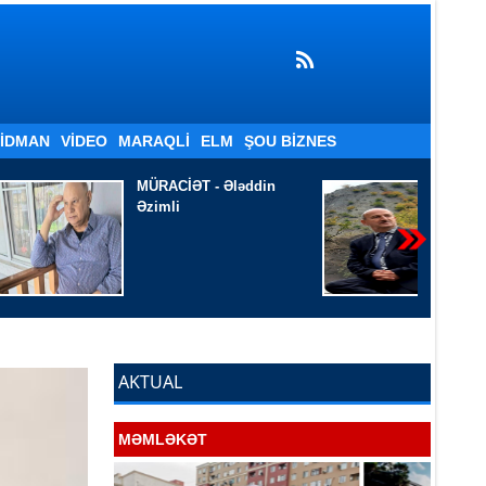
İDMAN
VIDEO
MARAQLI
ELM
ŞOU BIZNES
ləddin
Tökülür -
Ramiz
Qusarçaylı
AKTUAL
MƏMLƏKƏT