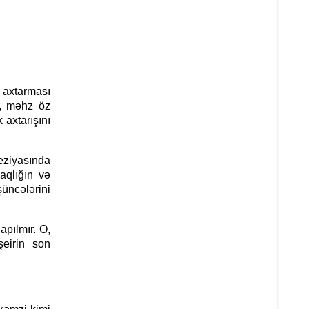
 axtarması
l, məhz öz
 axtarışını
eziyasında
aqlığın və
üncələrini
pılmır. O,
eirin son