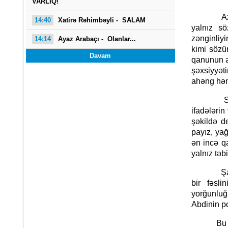
VARLIQ!
Azərbayca
14:40
Xatirə Rəhimbəyli - SALAM
yalnız sö
zənginliyi
14:14
Ayaz Arabaçı -
Olanlar...
kimi sözün
Davam
qanunun al
şəxsiyyəti
ahəng həm 
Sabir Ab
ifadələrin
şəkildə de
payız, yağ
ən incə qa
yalnız təbi
Şairin ya
bir fəsli
yorğunluğ
Abdinin po
Bu poetik