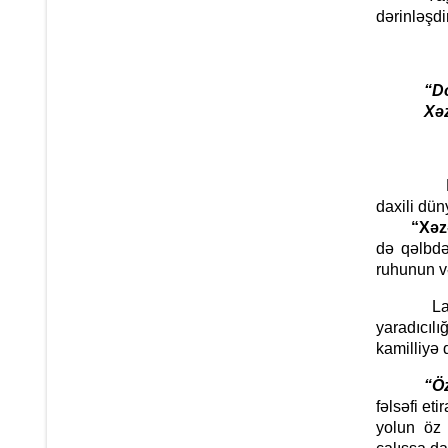
dərinləşdir
“Dolmuş
Xəzəllər
Bu misra
daxili dü
“Xəz
də qəlbdək
ruhunun və
Lakin Sab
yaradıcıl
kamilliyə
“Özümdə
fəlsəfi et
yolun öz 