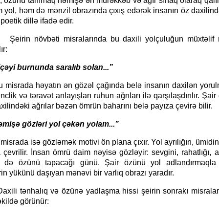
a, özünü tanımaq həmişə ən mürəkkəb və ağır sınaq olaraq qalır
 yol, həm də mənzil obrazında çıxış edərək insanın öz daxilin
 poetik dillə ifadə edir.
övbəti misralarında bu daxili yolçuluğun müxtəlif 
ır:
burnunda saralıb solan...”
da həyatın ən gözəl çağında belə insanın daxilən yorulma
clik və təravət anlayışları ruhun ağrıları ilə qarşılaşdırılır. Şair 
xilindəki ağrılar bəzən ömrün baharını belə payıza çevirə bilir.
gözləri yol çəkən yolam...”
a isə gözləmək motivi ön plana çıxır. Yol ayrılığın, ümidin 
çevrilir. İnsan ömrü daim nəyisə gözləyir: sevgini, rahatlığı, 
 də özünü tapacağı günü. Şair özünü yol adlandırmaqla
rin yükünü daşıyan mənəvi bir varlıq obrazı yaradır.
ənhalıq və özünə yadlaşma hissi şeirin sonrakı misralar
kildə görünür: