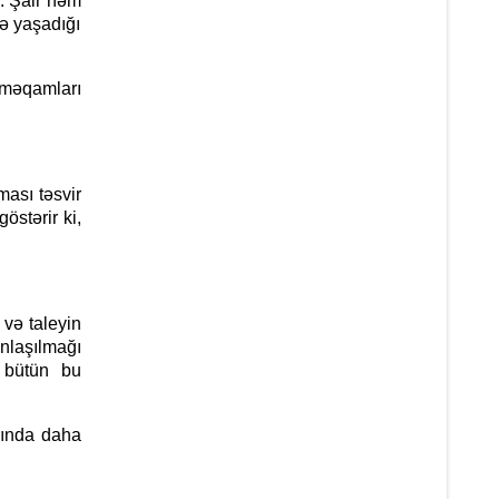
. Şair həm
də yaşadığı
məqamları
sı təsvir
göstərir ki,
və taleyin
anlaşılmağı
 bütün bu
ında daha