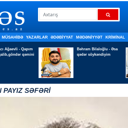
MÜSAHİBƏ
YAZARLAR
ƏDƏBIYYAT
MƏDƏNİYYƏT
KRİMİNAL
Bəhram Bilaloğlu - Əsa
MÜRACİƏT -
Ə
qədər söykəndiyim
Əzimli
 PAYIZ SƏFƏRİ