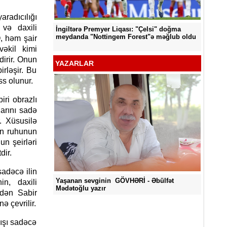
radıcılığı
 və daxili
İngiltərə Premyer Liqası: "Çelsi" doğma
d edildi
"Neftçi
meydanda "Nottingem Forest"ə məğlub oldu
O, həm şair
 vəkil kimi
dirir. Onun
YAZARLAR
irləşir. Bu
s olunur.
i obrazlı
larını sadə
r. Xüsusilə
san ruhunun
un şeirləri
dir.
adəcə ilin
Yaşanan sevginin GÖVHƏRİ - Əbülfət
in, daxili
Mədətoğlu yazır
bdən Sabir
 çevrilir.
ışı sadəcə