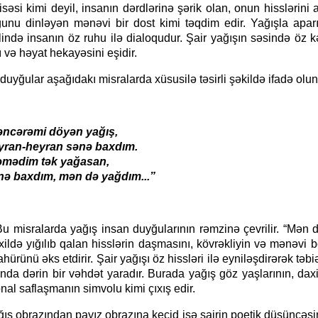
BÜTÜN DİNLƏRİN VƏ FƏLSƏ
isəsi kimi deyil, insanın dərdlərinə şərik olan, onun hisslərini
MƏFHUMU SEVGİDİR
unu dinləyən mənəvi bir dost kimi təqdim edir. Yağışla aparı
ində insanın öz ruhu ilə dialoqudur. Şair yağışın səsində öz k
ı və həyat hekayəsini eşidir.
ar aşağıdakı misralarda xüsusilə təsirli şəkildə ifadə olun
əmi döyən yağış,
heyran sənə baxdım.
im tək yağasan,
xdım, mən də yağdım...”
larda yağış insan duyğularının rəmzinə çevrilir. “Mən d
xildə yığılıb qalan hisslərin daşmasını, kövrəkliyin və mənəvi
ahürünü əks etdirir. Şair yağışı öz hissləri ilə eyniləşdirərək təbi
nda dərin bir vəhdət yaradır. Burada yağış göz yaşlarının, daxil
al saflaşmanın simvolu kimi çıxış edir.
azından payız obrazına keçid isə şairin poetik düşüncəsi