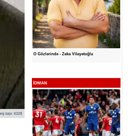
ğlu
O Gözlə
Səni Qəlbimdən Çıxarım Necə - Zəka
Vilayətoğlu
İDMAN
xış sayı: 4328