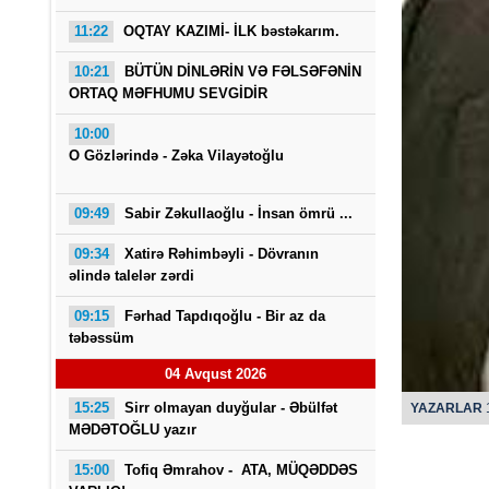
11:22
OQTAY KAZIMİ- İLK bəstəkarım.
10:21
BÜTÜN DİNLƏRİN VƏ FƏLSƏFƏNİN
ORTAQ MƏFHUMU SEVGİDİR
10:00
O Gözlərində - Zəka Vilayətoğlu
O Gö
09:49
Sabir Zəkullaoğlu - İnsan ömrü ...
09:34
Xatirə Rəhimbəyli - Dövranın
əlində talelər zərdi
09:15
Fərhad Tapdıqoğlu - Bir az da
təbəssüm
04 Avqust 2026
15:25
Sirr olmayan duyğular - Əbülfət
YAZARLAR
1
MƏDƏTOĞLU yazır
15:00
Tofiq Əmrahov -
ATA, MÜQƏDDƏS