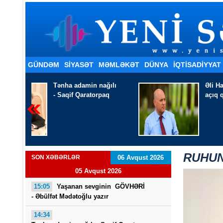
GÜNDƏM
SİYASƏT
MƏMLƏKƏT
DÜNYA
İQTISADIYYAT
ılı
Əli Hacı Ağaevli -
Qapım
q
açıq qalib,göndər qəmini
RUHUN
SON XƏBƏRLƏR
06 Avqust 2026
05 Avqust 2026
15:05
Yaşanan sevginin GÖVHƏRİ
- Əbülfət Mədətoğlu yazır
14:34