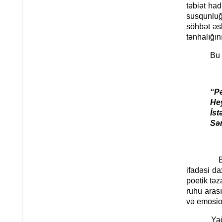
təbiət had
susqunluğ
söhbət əsl
tənhalığın
Bu duyğul
“Pəncər
Heyran-
İstəməd
Sənə ba
Bu misra
ifadəsi da
poetik təz
ruhu arası
və emosion
Yağış obr