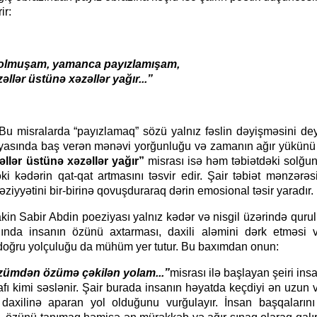
ir:
am, yamanca payızlamışam,
 üstünə xəzəllər yağır...”
larda “payızlamaq” sözü yalnız fəslin dəyişməsini deyil
nyasında baş verən mənəvi yorğunluğu və zamanın ağır yükünü i
əllər üstünə xəzəllər yağır”
misrası isə həm təbiətdəki solğu
i kədərin qat-qat artmasını təsvir edir. Şair təbiət mənzərəs
ziyyətini bir-birinə qovuşduraraq dərin emosional təsir yaradır.
ir Abdin poeziyası yalnız kədər və nisgil üzərində quru
ığında insanın özünü axtarması, daxili aləmini dərk etməsi
 doğru yolçuluğu da mühüm yer tutur. Bu baxımdan onun:
n özümə çəkilən yolam...”
misrası ilə başlayan şeiri in
irafı kimi səslənir. Şair burada insanın həyatda keçdiyi ən uzun 
daxilinə aparan yol olduğunu vurğulayır. İnsan başqaların