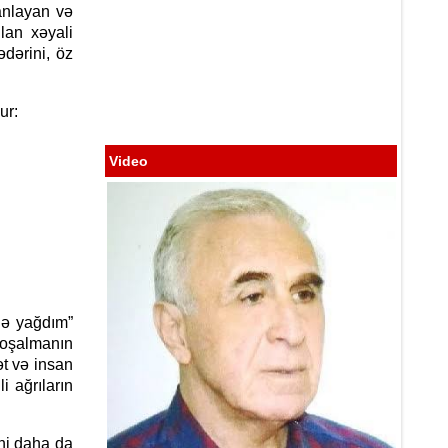
FƏNİN ORTAQ
 anlayan və
lan xəyali
ədərini, öz
ur:
"Dünən
Video
ə yağdım”
 boşalmanın
ət və insan
i ağrıların
ni daha da