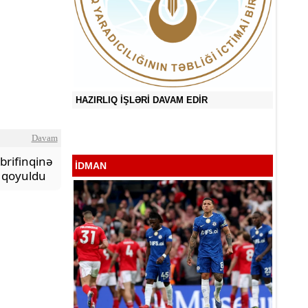
HAZIRLIQ İŞLƏRİ DAVAM EDİR
ğlu
Sevən 
Davam
brifinqinə
İDMAN
 qoyuldu