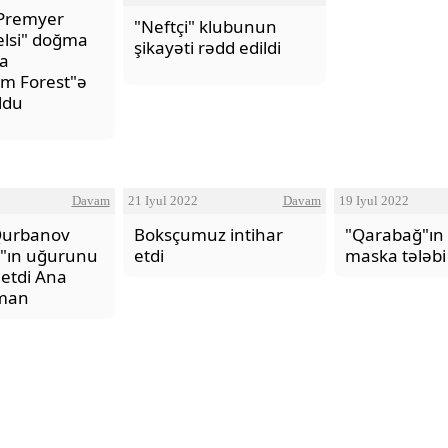
 Premyer
"Neftçi" klubunun
Çelsi" doğma
şikayəti rədd edildi
a
em Forest"ə
ldu
O Gözlərində - Zəka Vilayəto
Davam
21 Iyul 2022
Davam
19 Iyul 2022
Qurbanov
Boksçumuz intihar
"Qarabağ"ın 
"ın uğurunu
etdi
maska tələbi
 etdi Ana
dman