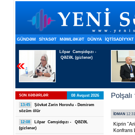
GÜNDƏM
SİYASƏT
MƏMLƏKƏT
DÜNYA
İQTISADIYYAT
ı -
Coşqun Xəliloğlu - SÖZƏ
)
GÜVƏN
Polşalı
SON XƏBƏRLƏR
08 Avqust 2026
13:45
Şövkət Zərin Horovlu - Demirəm
sözüm ölür
İDMAN
12:31
12:08
Lilpar Cəmşidqızı - QƏZƏL
Kiprin "Ar
(gizlənər)
Konfrans L