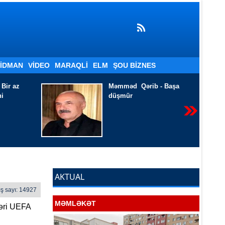
İDMAN
VIDEO
MARAQLI
ELM
ŞOU BIZNES
b - Başa
Xanım İsmayılqızı - Həyatı
harasa aparır qatar
AKTUAL
ş sayı: 14927
MƏMLƏKƏT
ləri UEFA