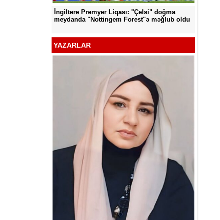
İngiltərə Premyer Liqası: "Çelsi" doğma
d edildi
"Neftçi
meydanda "Nottingem Forest"ə məğlub oldu
YAZARLAR
YƏT -