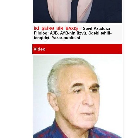
Yadigar
İKİ ŞEİRƏ BİR BAXIŞ -
Sevil Azadqızı
Filoloq. AJB, AYB-nin üzvü. Ədəbi təhlil-
tənqidçi. Yazar-publisist
Video