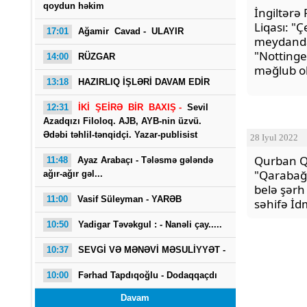
qoydun həkim
İngiltərə
Liqası: "
17:01
Ağamir Cavad - ULAYIR
meydand
"Notting
14:00
RÜZGAR
məğlub o
13:18
HAZIRLIQ İŞLƏRİ DAVAM EDİR
12:31
İKİ ŞEİRƏ BİR BAXIŞ -
Sevil
Azadqızı Filoloq. AJB, AYB-nin üzvü.
Ədəbi təhlil-tənqidçi. Yazar-publisist
28 Iyul 2022
Qurban 
11:48
Ayaz Arabaçı - Tələsmə gələndə
"Qarabağ
ağır-ağır gəl...
belə şərh
11:00
Vasif Süleyman - YARƏB
səhifə İ
10:50
Yadigar Təvəkgul : -
Nanəli çay.....
10:37
SEVGİ VƏ MƏNƏVİ MƏSULİYYƏT -
10:00
Fərhad Tapdıqoğlu - Dodaqqaçdı
Davam