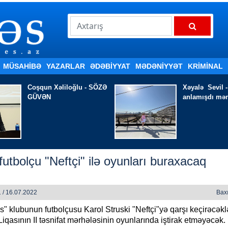
MÜSAHİBƏ
YAZARLAR
ƏDƏBIYYAT
MƏDƏNİYYƏT
KRİMİNAL
Xəyalə Sevil - Bir az
Məmməd Qəri
anlamışdı məni
düşmür
 futbolçu "Neftçi" ilə oyunları buraxacaq
 / 16.07.2022
Baxı
is" klubunun futbolçusu Karol Struski "Neftçi"yə qarşı keçirəcək
iqasının II təsnifat mərhələsinin oyunlarında iştirak etməyəcək.