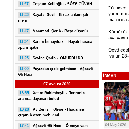
11:57
Coşqun Xəliloğlu - SÖZƏ GÜVƏN
"Yenises.a
yarımmüdaf
11:53
Xəyalə Sevil - Bir az anlamışdı
matçında 
məni
11:47
Məmməd Qərib - Başa düşmür
Kürpücük 
aya yaxın 
11:34
Xanım İsmayılqızı - Həyatı harasa
aparır qatar
Qeyd edək 
iyulun 28-
Saba
11:25
Sevinc Qərib - ÖMÜRDÜ DƏ..
11:00
Payızdan çıxıb gəlmisən -
Ağaevli
Əli Hacı
İDMAN
07 Avqust 2026
18:55
Xatirə Rəhimbəyli - Tanrımla
aramda dayanan bulud
18:28
Ay Bəniz Əliyar - Hardansa
çırpınıb əsən meh kimi
04 May 2026
17:41
Ağaevli Əli Hacı -
Ölməyə vaxt