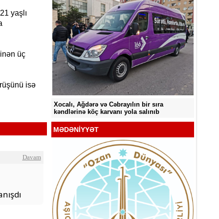
21 yaşlı
a
inən üç
örüşünü isə
Sabah 33° isti olacaq
Sabah 
ir sıra
alınıb
MƏDƏNİYYƏT
Davam
nışdı