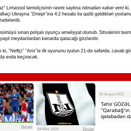
z" Limassol təmsilçisinin rəsmi saytına istinadən xəbər verir ki, 
iəçi Ukrayna "Dnepr"inə 4:2 hesabı ilə qalib gəldikləri yoxlam
zədələnib.
sümüyü sınan polşalı oyunçu əməliyyat olunub. Struskinin təxm
yaşıl meydanlardan kənarda qalacağı gözlənilir.
ki, "Neftçi" "Aris"lə ilk oyununu iyulun 21-də səfərdə, cavab g
də evdə keçirəcək.
h bəzi yerlərdə yağış yağacaq
Xocalı, Ağdərə və Cəbrayılın b
kəndlərinə köç karvanı yola s
10 Avqust 2022
Tahir GÖZƏL
"Qarabağ"ın
qələbədən da
Davam
04 May 2026
Davam