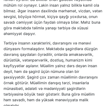
mühüm rol oynayır. Lakin insan yalnız biliklə kamil ola
bilməz. Əgər insanın daxilində mərhəmət, vicdan, vətən
sevgisi, böyüyə hörmət, kiçiyə qayğı yoxdursa, onun
savadı cəmiyyət üçün faydalı olmaya bilər. Məhz buna
görə məktəbdə təlimlə yanaşı tərbiyə də xüsusi
əhəmiyyət daşıyır.
Tərbiyə insanın xarakterini, davranışını və mənəvi
dünyasını formalaşdırır. Məktəbdə şagirdlərə düzgün
davranış qaydaları öyrədilir, onlarda əməksevərlik,
dürüstlük, vətənpərvərlik, dostluq, humanizm kimi
keyfiyyətlər aşılanır. Müəllim yalnız dərs deyən insan
deyil, həm də şagird üçün nümunə olan bir
şəxsiyyətdir. Şagird çox zaman müəllimin davranışını
örnək götürür. Müəllimin danışıq tərzi, insanlarla
münasibəti, ədaləti və mədəniyyəti şagirdlərin
tərbiyəsinə böyük təsir göstərir. Buna görə müəllim
həm savadlı, həm də yüksək mənəviyyata malik
olmalıdır.