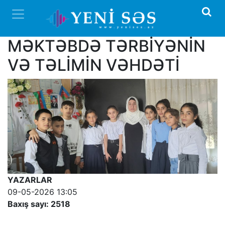
MƏKTƏBDƏ TƏRBİYƏNİN
VƏ TƏLİMİN VƏHDƏTİ
YAZARLAR
09-05-2026 13:05
Baxış sayı: 2518