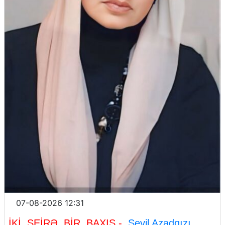
07-08-2026 12:31
İKİ ŞEİRƏ BİR BAXIŞ -
Sevil Azadqızı