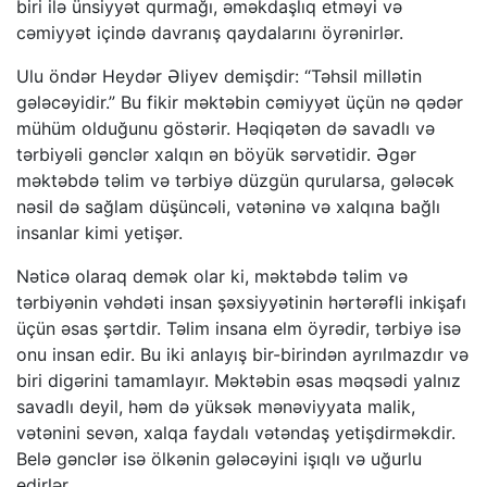
biri ilə ünsiyyət qurmağı, əməkdaşlıq etməyi və
cəmiyyət içində davranış qaydalarını öyrənirlər.
Ulu öndər Heydər Əliyev demişdir: “Təhsil millətin
gələcəyidir.” Bu fikir məktəbin cəmiyyət üçün nə qədər
mühüm olduğunu göstərir. Həqiqətən də savadlı və
tərbiyəli gənclər xalqın ən böyük sərvətidir. Əgər
məktəbdə təlim və tərbiyə düzgün qurularsa, gələcək
nəsil də sağlam düşüncəli, vətəninə və xalqına bağlı
insanlar kimi yetişər.
Nəticə olaraq demək olar ki, məktəbdə təlim və
tərbiyənin vəhdəti insan şəxsiyyətinin hərtərəfli inkişafı
üçün əsas şərtdir. Təlim insana elm öyrədir, tərbiyə isə
onu insan edir. Bu iki anlayış bir-birindən ayrılmazdır və
biri digərini tamamlayır. Məktəbin əsas məqsədi yalnız
savadlı deyil, həm də yüksək mənəviyyata malik,
vətənini sevən, xalqa faydalı vətəndaş yetişdirməkdir.
Belə gənclər isə ölkənin gələcəyini işıqlı və uğurlu
edirlər.