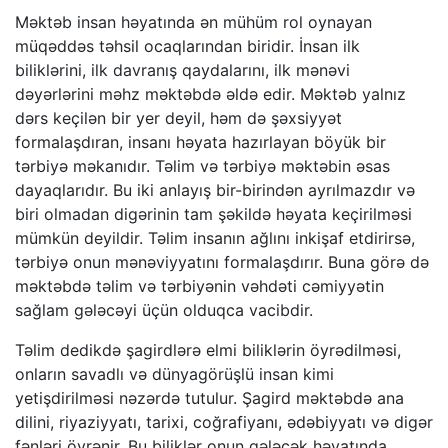
Məktəb insan həyatında ən mühüm rol oynayan
müqəddəs təhsil ocaqlarından biridir. İnsan ilk
biliklərini, ilk davranış qaydalarını, ilk mənəvi
dəyərlərini məhz məktəbdə əldə edir. Məktəb yalnız
dərs keçilən bir yer deyil, həm də şəxsiyyət
formalaşdıran, insanı həyata hazırlayan böyük bir
tərbiyə məkanıdır. Təlim və tərbiyə məktəbin əsas
dayaqlarıdır. Bu iki anlayış bir-birindən ayrılmazdır və
biri olmadan digərinin tam şəkildə həyata keçirilməsi
mümkün deyildir. Təlim insanın ağlını inkişaf etdirirsə,
tərbiyə onun mənəviyyatını formalaşdırır. Buna görə də
məktəbdə təlim və tərbiyənin vəhdəti cəmiyyətin
sağlam gələcəyi üçün olduqca vacibdir.
Təlim dedikdə şagirdlərə elmi biliklərin öyrədilməsi,
onların savadlı və dünyagörüşlü insan kimi
yetişdirilməsi nəzərdə tutulur. Şagird məktəbdə ana
dilini, riyaziyyatı, tarixi, coğrafiyanı, ədəbiyyatı və digər
fənləri öyrənir. Bu biliklər onun gələcək həyatında