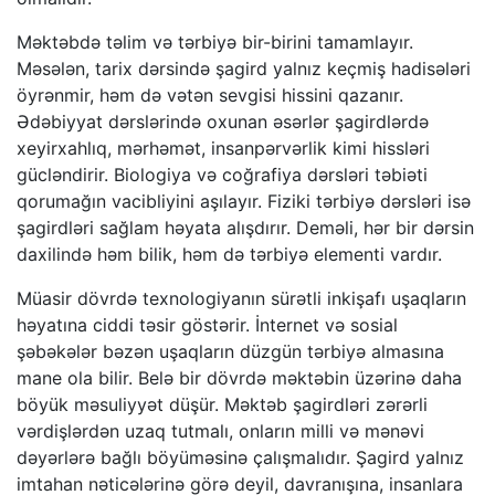
Məktəbdə təlim və tərbiyə bir-birini tamamlayır.
Məsələn, tarix dərsində şagird yalnız keçmiş hadisələri
öyrənmir, həm də vətən sevgisi hissini qazanır.
Ədəbiyyat dərslərində oxunan əsərlər şagirdlərdə
xeyirxahlıq, mərhəmət, insanpərvərlik kimi hissləri
gücləndirir. Biologiya və coğrafiya dərsləri təbiəti
qorumağın vacibliyini aşılayır. Fiziki tərbiyə dərsləri isə
şagirdləri sağlam həyata alışdırır. Deməli, hər bir dərsin
daxilində həm bilik, həm də tərbiyə elementi vardır.
Müasir dövrdə texnologiyanın sürətli inkişafı uşaqların
həyatına ciddi təsir göstərir. İnternet və sosial
şəbəkələr bəzən uşaqların düzgün tərbiyə almasına
mane ola bilir. Belə bir dövrdə məktəbin üzərinə daha
böyük məsuliyyət düşür. Məktəb şagirdləri zərərli
vərdişlərdən uzaq tutmalı, onların milli və mənəvi
dəyərlərə bağlı böyüməsinə çalışmalıdır. Şagird yalnız
imtahan nəticələrinə görə deyil, davranışına, insanlara