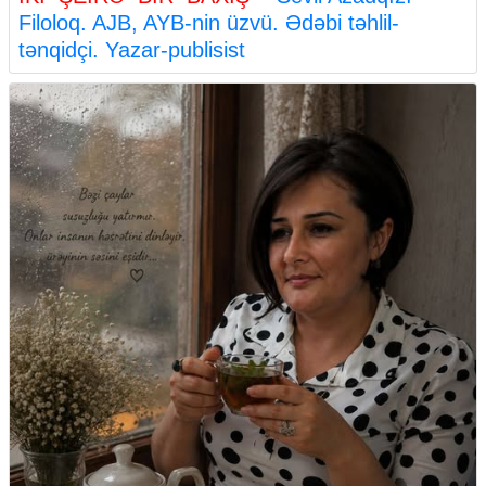
Filoloq. AJB, AYB-nin üzvü. Ədəbi təhlil-
tənqidçi. Yazar-publisist