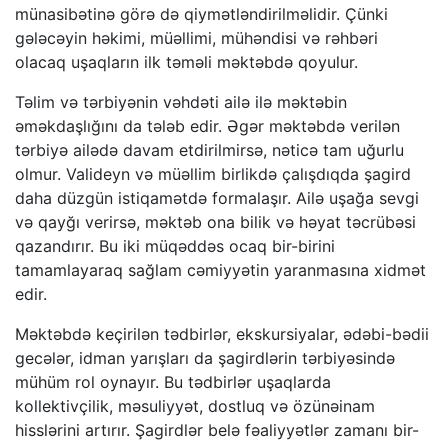
münasibətinə görə də qiymətləndirilməlidir. Çünki
gələcəyin həkimi, müəllimi, mühəndisi və rəhbəri
olacaq uşaqların ilk təməli məktəbdə qoyulur.
Təlim və tərbiyənin vəhdəti ailə ilə məktəbin
əməkdaşlığını da tələb edir. Əgər məktəbdə verilən
tərbiyə ailədə davam etdirilmirsə, nəticə tam uğurlu
olmur. Valideyn və müəllim birlikdə çalışdıqda şagird
daha düzgün istiqamətdə formalaşır. Ailə uşağa sevgi
və qayğı verirsə, məktəb ona bilik və həyat təcrübəsi
qazandırır. Bu iki müqəddəs ocaq bir-birini
tamamlayaraq sağlam cəmiyyətin yaranmasına xidmət
edir.
Məktəbdə keçirilən tədbirlər, ekskursiyalar, ədəbi-bədii
gecələr, idman yarışları da şagirdlərin tərbiyəsində
mühüm rol oynayır. Bu tədbirlər uşaqlarda
kollektivçilik, məsuliyyət, dostluq və özünəinam
hisslərini artırır. Şagirdlər belə fəaliyyətlər zamanı bir-