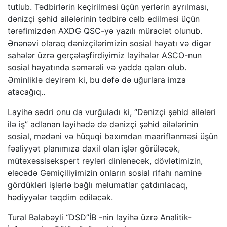
tutlub. Tədbirlərin keçirilməsi üçün yerlərin ayrılması,
dənizçi şəhid ailələrinin tədbirə cəlb edilməsi üçün
tərəfimizdən AXDG QSC-yə yazılı müraciət olunub.
Ənənəvi olaraq dənizçilərimizin sosial həyatı və digər
sahələr üzrə gerçələşfirdiyimiz layihələr ASCO-nun
sosial həyatında səmərəli və yadda qalan olub.
Əminliklə deyirəm ki, bu dəfə də uğurlara imza
atacağıq..
Layihə sədri onu da vurğuladı ki, “Dənizçi şəhid ailələri
ilə iş” adlanan layihədə də dənizçi şəhid ailələrinin
sosial, mədəni və hüquqi baxımdan maariflənməsi üşün
fəaliyyət planımıza daxil olan işlər görüləcək,
mütəxəssisekspert rəyləri dinlənəcək, dövlətimizin,
eləcədə Gəmiçiliyimizin onların sosial rifahı naminə
gördükləri işlərlə bağlı məlumatlar çatdırılacaq,
hədiyyələr təqdim ediləcək.
Tural Balabəyli “DSD”İB -nin layihə üzrə Analitik-