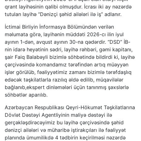
qrant layihəsinin qalibi olmuşdur. İcrası iki ay nəzərdə
tutulan layihə “Dənizçi şəhid ailələri ilə iş” adlanır.
İctimai Birliyin İnformasya Bölümündən verilən
məlumata görə, layihənin müddəti 2026-cı ilin iyul
ayının 1-dən, avqust ayının 30-na qədərdir. “DSD” İB-
nin idarə heyətinin sədri, layihə rəhbəri, gəmi kapitanı,
şair Faiq Balabəyli bizimlə söhbətində bildirdi ki, layihə
çərçivəsində komandamız tərəfindən artıq müəyyən
işlər görülüb, fəaliyyətimiz zamanı bizimlə tərəfdaşlıq
edəcək təşkilatlarla razılıq əldə edilib, müqavilələr
bağlanıb,ekspert dinləmələri üçün tanınmış şəxslərlə
söhbətlər aparılıb.
Azərbaycan Respublikası Qeyri-Hökumət Təşkilatlarına
Dövlət Dəstəyi Agentliyinin maliyə dəstəyi ilə
gerçəkləşdirəcəyimiz bu layihə çərçivəsində şəhid
dənizçi ailələri və müharibə iştirakçıları ilə fəaliyyət
planında ümumilikdə 4 tədbirin keçirilməsi nəzərdə