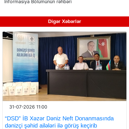
İnformasiya Bölümünün rəhbəri
Digər Xəbərlər
31-07-2026 11:00
“DSD” İB Xəzər Dəniz Neft Donanmasında
dənizçi şəhid ailələri ilə görüş keçirib