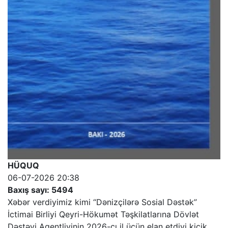
HÜQUQ
06-07-2026 20:38
Baxış sayı: 5494
Xəbər verdiyimiz kimi “Dənizçilərə Sosial Dəstək”
İctimai Birliyi Qeyri-Hökumət Təşkilatlarına Dövlət
Dəstəyi Agentliyinin 2026-cı il üçün elan etdiyi kiçik