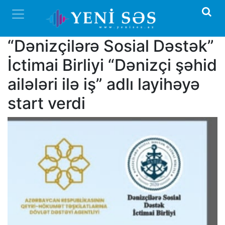
“Dənizçilərə Sosial Dəstək”
İctimai Birliyi “Dənizçi şəhid
ailələri ilə iş” adlı layihəyə
start verdi