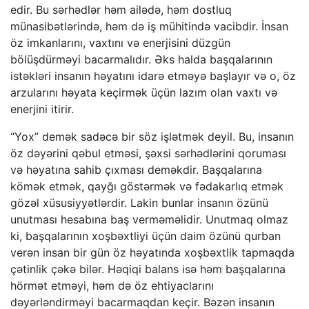
edir. Bu sərhədlər həm ailədə, həm dostluq
münasibətlərində, həm də iş mühitində vacibdir. İnsan
öz imkanlarını, vaxtını və enerjisini düzgün
bölüşdürməyi bacarmalıdır. Əks halda başqalarının
istəkləri insanın həyatını idarə etməyə başlayır və o, öz
arzularını həyata keçirmək üçün lazım olan vaxtı və
enerjini itirir.
“Yox” demək sadəcə bir söz işlətmək deyil. Bu, insanın
öz dəyərini qəbul etməsi, şəxsi sərhədlərini qoruması
və həyatına sahib çıxması deməkdir. Başqalarına
kömək etmək, qayğı göstərmək və fədakarlıq etmək
gözəl xüsusiyyətlərdir. Lakin bunlar insanın özünü
unutması hesabına baş verməməlidir. Unutmaq olmaz
ki, başqalarının xoşbəxtliyi üçün daim özünü qurban
verən insan bir gün öz həyatında xoşbəxtlik tapmaqda
çətinlik çəkə bilər. Həqiqi balans isə həm başqalarına
hörmət etməyi, həm də öz ehtiyaclarını
dəyərləndirməyi bacarmaqdan keçir. Bəzən insanın