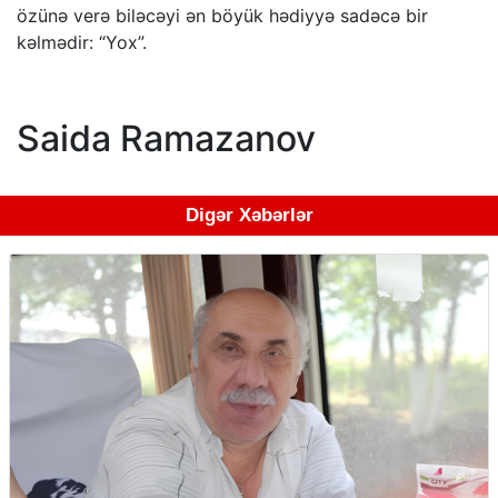
özünə verə biləcəyi ən böyük hədiyyə sadəcə bir
kəlmədir: “Yox”.
Saida Ramazanov
Digər Xəbərlər