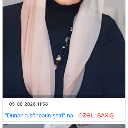
05-08-2026 11:58
"Dünənlə söhbətin şeiri"-nə
ÖZƏL BAXIŞ