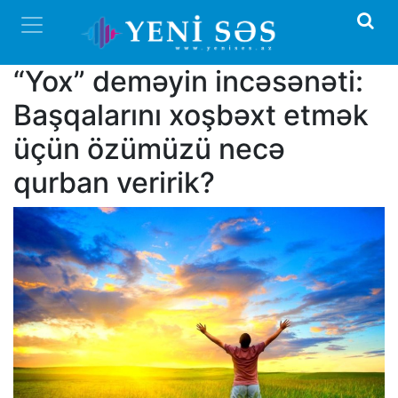
“Yox” deməyin incəsənəti:
Başqalarını xoşbəxt etmək
üçün özümüzü necə
qurban veririk?