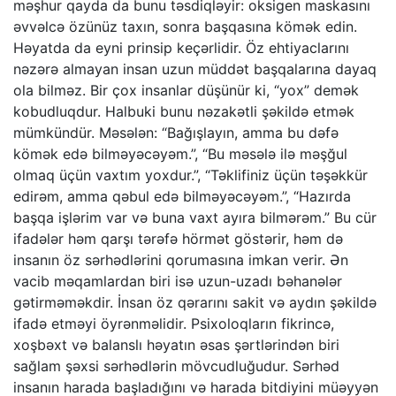
məşhur qayda da bunu təsdiqləyir: oksigen maskasını
əvvəlcə özünüz taxın, sonra başqasına kömək edin.
Həyatda da eyni prinsip keçərlidir. Öz ehtiyaclarını
nəzərə almayan insan uzun müddət başqalarına dayaq
ola bilməz. Bir çox insanlar düşünür ki, “yox” demək
kobudluqdur. Halbuki bunu nəzakətli şəkildə etmək
mümkündür. Məsələn: “Bağışlayın, amma bu dəfə
kömək edə bilməyəcəyəm.”, “Bu məsələ ilə məşğul
olmaq üçün vaxtım yoxdur.”, “Təklifiniz üçün təşəkkür
edirəm, amma qəbul edə bilməyəcəyəm.”, “Hazırda
başqa işlərim var və buna vaxt ayıra bilmərəm.” Bu cür
ifadələr həm qarşı tərəfə hörmət göstərir, həm də
insanın öz sərhədlərini qorumasına imkan verir. Ən
vacib məqamlardan biri isə uzun-uzadı bəhanələr
gətirməməkdir. İnsan öz qərarını sakit və aydın şəkildə
ifadə etməyi öyrənməlidir. Psixoloqların fikrincə,
xoşbəxt və balanslı həyatın əsas şərtlərindən biri
sağlam şəxsi sərhədlərin mövcudluğudur. Sərhəd
insanın harada başladığını və harada bitdiyini müəyyən