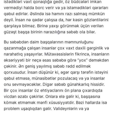
istədikləri vaxt qonaqlığa gedir, öz büdcələri imkan
vermədiyi halda borc verir və ya istəmədikləri qərarları
qəbul edirlər. Əslində isə hamını razı salmaq mümkün
deyil. İnsan nə qədər çalışsa da, hər kəsin gözləntilərini
qarşılaya bilməz. Birinə yaxşı görünmək üçün verilən
güzəşt başqa birinin narazılığına səbəb ola bilər.
Bu səbəbdən daim başqalarının məmnunluğunu
qazanmağa çalışan insanlar çox vaxt daxili gərginlik və
narahatlıq yaşayırlar. Mütəxəssislərin fikrincə, insanların
əksəriyyəti bir neçə əsas səbəbə görə “yox” deməkdən
çəkinir. Ən geniş yayılmış səbəb rədd edilmək
qorxusudur. İnsan düşünür ki, əgər qarşı tərəfin istəyini
qəbul etməsə, münasibətlər pozulacaq və ya insanlar
onu sevməyəcəklər. Digər səbəb günahkarlıq hissidir.
Bir çox insanlar öz ehtiyaclarını ön plana çıxardıqda
vicdan əzabı çəkirlər. Onlara elə gəlir ki, başqasına
kömək etməmək mənfi xüsusiyyətdir. Bəzi hallarda isə
problem uşaqlıqdan gəlir. Valideynlərin və ya