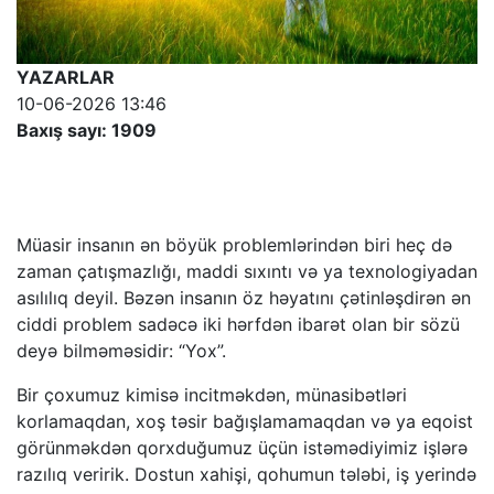
YAZARLAR
10-06-2026 13:46
Baxış sayı: 1909
Müasir insanın ən böyük problemlərindən biri heç də
zaman çatışmazlığı, maddi sıxıntı və ya texnologiyadan
asılılıq deyil. Bəzən insanın öz həyatını çətinləşdirən ən
ciddi problem sadəcə iki hərfdən ibarət olan bir sözü
deyə bilməməsidir: “Yox”.
Bir çoxumuz kimisə incitməkdən, münasibətləri
korlamaqdan, xoş təsir bağışlamamaqdan və ya eqoist
görünməkdən qorxduğumuz üçün istəmədiyimiz işlərə
razılıq veririk. Dostun xahişi, qohumun tələbi, iş yerində