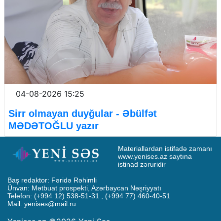
04-08-2026 15:25
Sirr olmayan duyğular - Əbülfət
MƏDƏTOĞLU yazır
Materiallardan istifadə zamanı 
www.yenises.az saytına 
istinad zəruridir
Baş redaktor: Fəridə Rəhimli

Ünvan: Mətbuat prospekti, Azərbaycan Nəşriyyatı

Telefon: (+994 12) 538-51-31 , (+994 77) 460-40-51

Mail: 
yenises@mail.ru