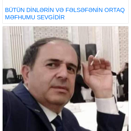
BÜTÜN DİNLƏRİN VƏ FƏLSƏFƏNİN ORTAQ
MƏFHUMU SEVGİDİR