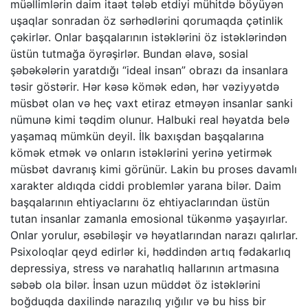
müəllimlərin daim itaət tələb etdiyi mühitdə böyüyən
uşaqlar sonradan öz sərhədlərini qorumaqda çətinlik
çəkirlər. Onlar başqalarının istəklərini öz istəklərindən
üstün tutmağa öyrəşirlər. Bundan əlavə, sosial
şəbəkələrin yaratdığı “ideal insan” obrazı da insanlara
təsir göstərir. Hər kəsə kömək edən, hər vəziyyətdə
müsbət olan və heç vaxt etiraz etməyən insanlar sanki
nümunə kimi təqdim olunur. Halbuki real həyatda belə
yaşamaq mümkün deyil. İlk baxışdan başqalarına
kömək etmək və onların istəklərini yerinə yetirmək
müsbət davranış kimi görünür. Lakin bu proses davamlı
xarakter aldıqda ciddi problemlər yarana bilər. Daim
başqalarının ehtiyaclarını öz ehtiyaclarından üstün
tutan insanlar zamanla emosional tükənmə yaşayırlar.
Onlar yorulur, əsəbiləşir və həyatlarından narazı qalırlar.
Psixoloqlar qeyd edirlər ki, həddindən artıq fədakarlıq
depressiya, stress və narahatlıq hallarının artmasına
səbəb ola bilər. İnsan uzun müddət öz istəklərini
boğduqda daxilində narazılıq yığılır və bu hiss bir