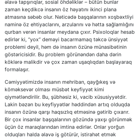
əlavə tapşırıqlar, sosial öhdəliklər – bütün bunlar
zaman keçdikcə insanın öz həyatını ikinci plana
atmasına səbəb olur. Nəticədə başqalarının xoşbəxtliyi
naminə öz ehtiyaclarını, arzularını və hətta sağlamlığını
qurban verən insanlar meydana çıxır. Psixoloqlar hesab
edirlər ki, “yox” deməyi bacarmamaq təkcə ünsiyyət
problemi deyil, həm də insanın özünə münasibətinin
göstəricisidir. Bu problem görünəndən daha dərin
köklərə malikdir və çox zaman uşaqlıqdan başlayaraq
formalaşır.
Cəmiyyətimizdə insanın mehriban, qayğıkeş və
köməksevər olması müsbət keyfiyyət kimi
qiymətləndirilir. Bu, şübhəsiz ki, vacib xüsusiyyətdir.
Lakin bəzən bu keyfiyyətlər həddindən artıq olduqda
insanın özünə qarşı haqsızlıq etməsinə gətirib çıxarır.
Bir çox insanlar başqalarının gözündə yaxşı görünmək
üçün öz maraqlarından imtina edirlər. Onlar yorğun
olduqları halda əlavə iş götürür, istirahət etmək