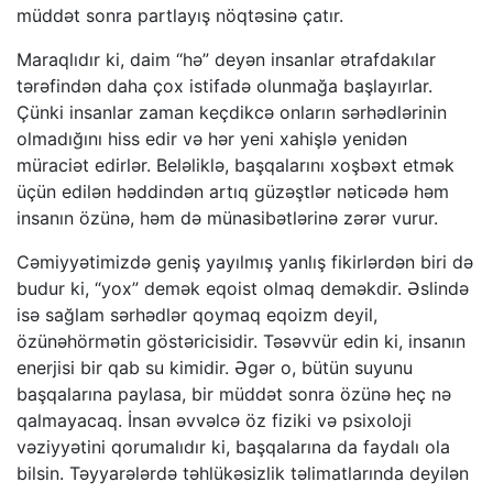
müddət sonra partlayış nöqtəsinə çatır.
Maraqlıdır ki, daim “hə” deyən insanlar ətrafdakılar
tərəfindən daha çox istifadə olunmağa başlayırlar.
Çünki insanlar zaman keçdikcə onların sərhədlərinin
olmadığını hiss edir və hər yeni xahişlə yenidən
müraciət edirlər. Beləliklə, başqalarını xoşbəxt etmək
üçün edilən həddindən artıq güzəştlər nəticədə həm
insanın özünə, həm də münasibətlərinə zərər vurur.
Cəmiyyətimizdə geniş yayılmış yanlış fikirlərdən biri də
budur ki, “yox” demək eqoist olmaq deməkdir. Əslində
isə sağlam sərhədlər qoymaq eqoizm deyil,
özünəhörmətin göstəricisidir. Təsəvvür edin ki, insanın
enerjisi bir qab su kimidir. Əgər o, bütün suyunu
başqalarına paylasa, bir müddət sonra özünə heç nə
qalmayacaq. İnsan əvvəlcə öz fiziki və psixoloji
vəziyyətini qorumalıdır ki, başqalarına da faydalı ola
bilsin. Təyyarələrdə təhlükəsizlik təlimatlarında deyilən