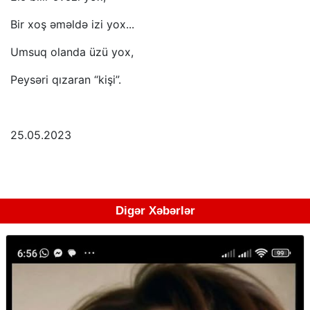
Bir xoş əməldə izi yox...
Umsuq olanda üzü yox,
Peysəri qızaran “kişi”.
25.05.2023
Digər Xəbərlər