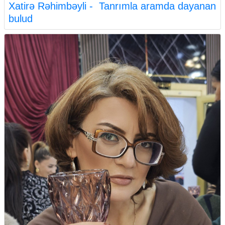
Xatirə Rəhimbəyli - Tanrımla aramda dayanan
bulud