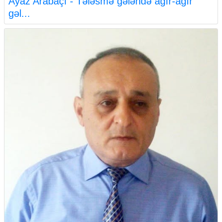
Ayaz Arabaçı - Tələsmə gələndə ağır-ağır
gəl...