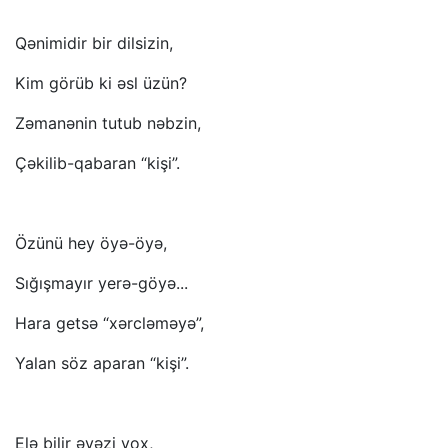
Qənimidir bir dilsizin,
Kim görüb ki əsl üzün?
Zəmanənin tutub nəbzin,
Çəkilib-qabaran “kişi”.
Özünü hey öyə-öyə,
Sığışmayır yerə-göyə...
Hara getsə “xərcləməyə”,
Yalan söz aparan “kişi”.
Elə bilir əvəzi yox,