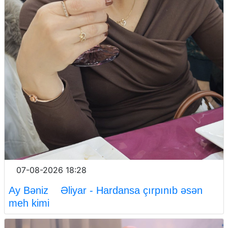
07-08-2026 18:28
Ay Bəniz Əliyar - Hardansa çırpınıb əsən
meh kimi