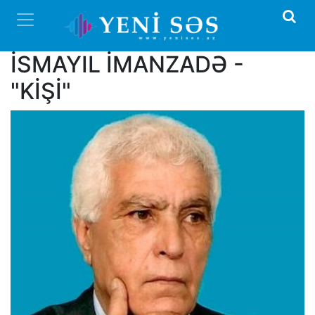
İSMAYIL İMANZADƏ -
"KİŞİ"