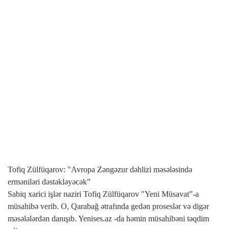
0
Ads by
Tofiq Zülfüqarov: "Avropa Zəngəzur dəhlizi məsələsində
Tofiq
erməniləri dəstəkləyəcək”
Zülfüqarov:
Sabiq xarici işlər naziri Tofiq Zülfüqarov "Yeni Müsavat”-a
"Avropa
Zəngəzur
müsahibə verib. O, Qarabağ ətrafında gedən proseslər və digər
dəhlizi
məsələlərdən danışıb. Yenises.az -da həmin müsahibəni təqdim
məsələsində