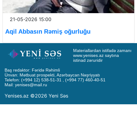
21-05-2026 15:00
Aqil Abbasın Rəmiş oğurluğu
Materiallardan istifadə zamanı 
www.yenises.az saytına 
istinad zəruridir
Baş redaktor: Fəridə Rəhimli

Ünvan: Mətbuat prospekti, Azərbaycan Nəşriyyatı

Telefon: (+994 12) 538-51-31 , (+994 77) 460-40-51

Mail: 
yenises@mail.ru
Yenises.az ©2026 Yeni Səs