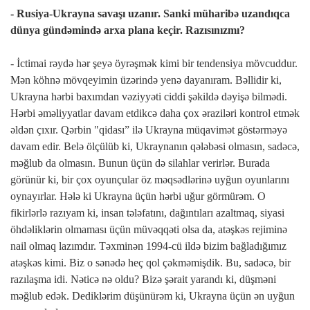
- Rusiya-Ukrayna savaşı uzanır. Sanki müharibə uzandıqca
dünya gündəmində arxa plana keçir. Razısınızmı?
- İctimai rəydə hər şeyə öyrəşmək kimi bir tendensiya mövcuddur.
Mən köhnə mövqeyimin üzərində yenə dayanıram. Bəllidir ki,
Ukrayna hərbi baxımdan vəziyyəti ciddi şəkildə dəyişə bilmədi.
Hərbi əməliyyatlar davam etdikcə daha çox əraziləri kontrol etmək
əldən çıxır. Qərbin "qidası” ilə Ukrayna müqavimət göstərməyə
davam edir. Belə ölçülüb ki, Ukraynanın qələbəsi olmasın, sadəcə,
məğlub da olmasın. Bunun üçün də silahlar verirlər. Burada
görünür ki, bir çox oyunçular öz məqsədlərinə uyğun oyunlarını
oynayırlar. Hələ ki Ukrayna üçün hərbi uğur görmürəm. O
fikirlərlə razıyam ki, insan tələfatını, dağıntıları azaltmaq, siyasi
öhdəliklərin olmaması üçün müvəqqəti olsa da, atəşkəs rejiminə
nail olmaq lazımdır. Təxminən 1994-cü ildə bizim bağladığımız
atəşkəs kimi. Biz o sənədə heç qol çəkməmişdik. Bu, sadəcə, bir
razılaşma idi. Nəticə nə oldu? Bizə şərait yarandı ki, düşməni
məğlub edək. Dediklərim düşünürəm ki, Ukrayna üçün ən uyğun