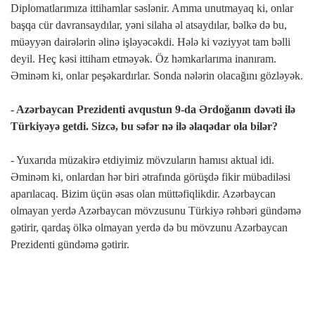
Diplomatlarımıza ittihamlar səslənir. Amma unutmayaq ki, onlar
başqa cür davransaydılar, yəni silaha əl atsaydılar, bəlkə də bu,
müəyyən dairələrin əlinə işləyəcəkdi. Hələ ki vəziyyət tam bəlli
deyil. Heç kəsi ittiham etməyək. Öz həmkarlarıma inanıram.
Əminəm ki, onlar peşəkardırlar. Sonda nələrin olacağını gözləyək.
- Azərbaycan Prezidenti avqustun 9-da Ərdoğanın dəvəti ilə
Türkiyəyə getdi. Sizcə, bu səfər nə ilə əlaqədar ola bilər?
- Yuxarıda müzakirə etdiyimiz mövzuların hamısı aktual idi.
Əminəm ki, onlardan hər biri ətrafında görüşdə fikir mübadiləsi
aparılacaq. Bizim üçün əsas olan müttəfiqlikdir. Azərbaycan
olmayan yerdə Azərbaycan mövzusunu Türkiyə rəhbəri gündəmə
gətirir, qardaş ölkə olmayan yerdə də bu mövzunu Azərbaycan
Prezidenti gündəmə gətirir.