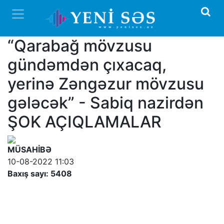
“Qarabağ mövzusu
gündəmdən çıxacaq,
yerinə Zəngəzur mövzusu
gələcək” - Sabiq nazirdən
ŞOK AÇIQLAMALAR
MÜSAHİBƏ
10-08-2022 11:03
Baxış sayı: 5408
Reklamınızı
SmartBee
ilə effektiv e