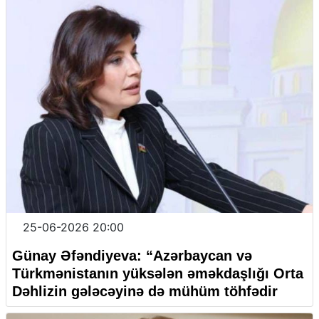
25-06-2026 20:00
Günay Əfəndiyeva: “
Azərbaycan və
Türkmənistanın yüksələn əməkdaşlığı Orta
Dəhliz
in gələcəyinə də mühüm töhfədir