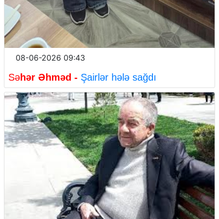
08-06-2026 09:43
Sə
hər Əhməd
-
Şairlər hələ sağdı