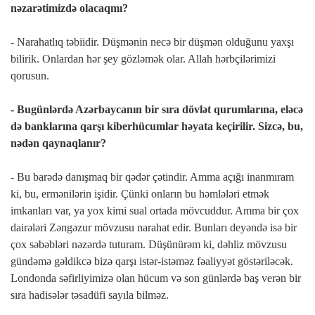
nəzarətimizdə olacaqmı?
- Narahatlıq təbiidir. Düşmənin necə bir düşmən olduğunu yaxşı
bilirik. Onlardan hər şey gözləmək olar. Allah hərbçilərimizi
qorusun.
- Bugünlərdə Azərbaycanın bir sıra dövlət qurumlarına, eləcə
də banklarına qarşı kiberhücumlar həyata keçirilir. Sizcə, bu,
nədən qaynaqlanır?
- Bu barədə danışmaq bir qədər çətindir. Amma açığı inanmıram
ki, bu, ermənilərin işidir. Çünki onların bu həmlələri etmək
imkanları var, ya yox kimi sual ortada mövcuddur. Amma bir çox
dairələri Zəngəzur mövzusu narahat edir. Bunları deyəndə isə bir
çox səbəbləri nəzərdə tuturam. Düşünürəm ki, dəhliz mövzusu
gündəmə gəldikcə bizə qarşı istər-istəməz fəaliyyət göstəriləcək.
Londonda səfirliyimizə olan hücum və son günlərdə baş verən bir
sıra hadisələr təsadüfi sayıla bilməz.