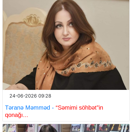
24-06-2026 09:28
Təranə Məmməd -
“Səmimi söhbət”in
qonağı...