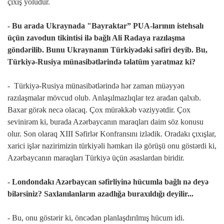
çıxış yoludur.
- Bu arada Ukraynada "Bayraktar” PUA-larının istehsalı
üçün zavodun tikintisi ilə bağlı Ali Radaya razılaşma
göndərilib. Bunu Ukraynanın Türkiyədəki səfiri deyib. Bu,
Türkiyə-Rusiya münasibətlərində təlatüm yaratmaz ki?
- Türkiyə-Rusiya münasibətlərində hər zaman müəyyən
razılaşmalar mövcud olub. Anlaşılmazlıqlar tez aradan qalxıb.
Baxar görək necə olacaq. Çox mürəkkəb vəziyyətdir. Çox
sevinirəm ki, burada Azərbaycanın maraqları daim söz konusu
olur. Son olaraq XIII Səfirlər Konfransını izlədik. Oradakı çıxışlar,
xarici işlər nazirimizin türkiyəli həmkarı ilə görüşü onu göstərdi ki,
Azərbaycanın maraqları Türkiyə üçün əsaslardan biridir.
- Londondakı Azərbaycan səfirliyinə hücumla bağlı nə deyə
bilərsiniz? Saxlanılanların azadlığa buraxıldığı deyilir...
- Bu, onu göstərir ki, öncədən planlaşdırılmış hücum idi.