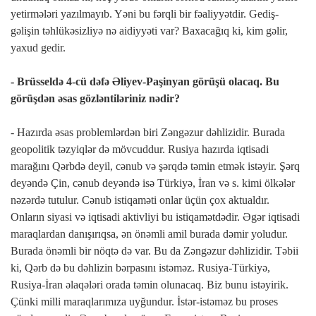
yetirmələri yazılmayıb. Yəni bu fərqli bir fəaliyyətdir. Gediş-
gəlişin təhlükəsizliyə nə aidiyyəti var? Baxacağıq ki, kim gəlir,
yaxud gedir.
- Brüsseldə 4-cü dəfə Əliyev-Paşinyan görüşü olacaq. Bu
görüşdən əsas gözləntiləriniz nədir?
- Hazırda əsas problemlərdən biri Zəngəzur dəhlizidir. Burada
geopolitik təzyiqlər də mövcuddur. Rusiya hazırda iqtisadi
marağını Qərbdə deyil, cənub və şərqdə təmin etmək istəyir. Şərq
deyəndə Çin, cənub deyəndə isə Türkiyə, İran və s. kimi ölkələr
nəzərdə tutulur. Cənub istiqaməti onlar üçün çox aktualdır.
Onların siyasi və iqtisadi aktivliyi bu istiqamətdədir. Əgər iqtisadi
maraqlardan danışırıqsa, ən önəmli amil burada dəmir yoludur.
Burada önəmli bir nöqtə də var. Bu da Zəngəzur dəhlizidir. Təbii
ki, Qərb də bu dəhlizin bərpasını istəməz. Rusiya-Türkiyə,
Rusiya-İran əlaqələri orada təmin olunacaq. Biz bunu istəyirik.
Çünki milli maraqlarımıza uyğundur. İstər-istəməz bu proses