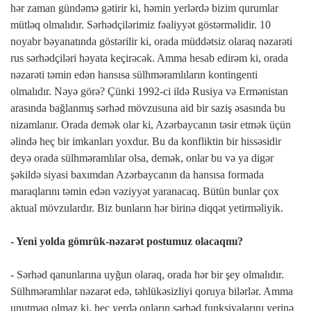
hər zaman gündəmə gətirir ki, həmin yerlərdə bizim qurumlar
mütləq olmalıdır. Sərhədçilərimiz fəaliyyət göstərməlidir. 10
noyabr bəyanatında göstərilir ki, orada müddətsiz olaraq nəzarəti
rus sərhədçiləri həyata keçirəcək. Amma hesab edirəm ki, orada
nəzarəti təmin edən hansısa sülhməramlıların kontingenti
olmalıdır. Nəyə görə? Çünki 1992-ci ildə Rusiya və Ermənistan
arasında bağlanmış sərhəd mövzusuna aid bir saziş əsasında bu
nizamlanır. Orada demək olar ki, Azərbaycanın təsir etmək üçün
əlində heç bir imkanları yoxdur. Bu da konfliktin bir hissəsidir
deyə orada sülhməramlılar olsa, demək, onlar bu və ya digər
şəkildə siyasi baxımdan Azərbaycanın da hansısa formada
maraqlarını təmin edən vəziyyət yaranacaq. Bütün bunlar çox
aktual mövzulardır. Biz bunların hər birinə diqqət yetirməliyik.
- Yeni yolda gömrük-nəzarət postumuz olacaqmı?
- Sərhəd qanunlarına uyğun olaraq, orada hər bir şey olmalıdır.
Sülhməramlılar nəzarət edə, təhlükəsizliyi qoruya bilərlər. Amma
unutmaq olmaz ki, heç yerdə onların sərhəd funksiyalarını yerinə