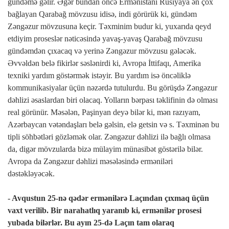
gündəmə gəlir. Əgər bundan öncə Ermənistanı Rusiyaya ən çox
bağlayan Qarabağ mövzusu idisə, indi görürük ki, gündəm
Zəngəzur mövzusuna keçir. Təxminim budur ki, yuxarıda qeyd
etdiyim proseslər nəticəsində yavaş-yavaş Qarabağ mövzusu
gündəmdən çıxacaq və yerinə Zəngəzur mövzusu gələcək.
Əvvəldən belə fikirlər səslənirdi ki, Avropa İttifaqı, Amerika
texniki yardım göstərmək istəyir. Bu yardım isə öncəliklə
kommunikasiyalar üçün nəzərdə tutulurdu. Bu görüşdə Zəngəzur
dəhlizi əsaslardan biri olacaq. Yolların bərpası təklifinin də olması
real görünür. Məsələn, Paşinyan deyə bilər ki, mən razıyam,
Azərbaycan vətəndaşları belə gəlsin, elə getsin və s. Təxminən bu
tipli söhbətləri gözləmək olar. Zəngəzur dəhlizi ilə bağlı olmasa
da, digər mövzularda bizə mülayim münasibət göstərilə bilər.
Avropa da Zəngəzur dəhlizi məsələsində erməniləri
dəstəkləyəcək.
- Avqustun 25-nə qədər ermənilərə Laçından çıxmaq üçün
vaxt verilib. Bir narahatlıq yaranıb ki, ermənilər prosesi
yubada bilərlər. Bu ayın 25-də Laçın tam olaraq