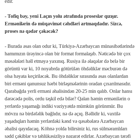
edir.
erməniləri
dəstəkləyəcək”
- Tofiq bəy, yeni Laçın yolu ətrafında proseslər qızışır.
Ermənilərin də müqavimət cəhdləri artmaqdadır. Sizcə,
proses nə qədər çəkəcək?
- Burada əsas olan odur ki, Türkiyə-Azərbaycan münasibətlərində
hamımızın ürəyincə olan bir format formalaşıb. Nəticədə bir çox
məsələləri həll etməyə yaxınıq. Rusiya ilə əlaqələr də belə bir
görüntü var ki, 10 noyabrda götürülən öhdəliklər məcburən də
olsa həyata keçiriləcək. Bu öhdəliklər sırasında əsas olanlardan
biri erməni qanunsuz hərbi birləşmələrinin oradan çıxarılmasıdır.
Qarabağda yerli erməni əhalisindən 20-25 min qalıb. Onlar hansı
dərəcədə polis, ordu təşkil edə bilər? Qalan həmin ermənilərin o
yerlərdə yaşamağı indiki vəziyyətdə mümkün görünmür. Bu
mövzu nə birdəfəlik bağlıdır, nə də açıq. Bəllidir ki, vaxtilə
yaşadıqları həmin yerlərdəki kənd və qəsəbələrə Azərbaycan
əhalisi qayıdacaq. Köhnə yolda bilirsiniz ki, rus sülməramlıları
sədd çəkiblər və təhlükəsizliyə nəzarət edirlər. Azərbaycan tərəfi