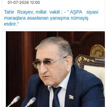
01-07-2026 12:00
Tahir Rzayev, millət vəkili : - " AŞPA siyasi
maraqlara əsaslanan yanaşma nümayiş
etdirir."