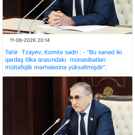
11-06-2026 20:14
Tahir Tzayev, Komitə sədri : - "Bu sənəd iki
qardaş ölkə arasındakı münasibətləri
müttəfiqlik mərhələsinə yüksəltmişdir”.