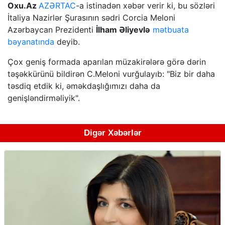
Oxu.Az
AZƏRTAC
-a istinadən xəbər verir ki, bu sözləri
İtaliya Nazirlər Şurasının sədri Corcia Meloni
Azərbaycan Prezidenti
İlham Əliyevlə
mətbuata
bəyanatında
deyib.
Çox geniş formada aparılan müzakirələrə görə dərin
təşəkkürünü bildirən C.Meloni vurğulayıb: "Biz bir daha
təsdiq etdik ki, əməkdaşlığımızı daha da
genişləndirməliyik".
Digər Xəbərlər