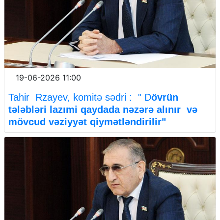
19-06-2026 11:00
Tahir Rzayev, komitə sədri : " D
övrün
tələbləri lazımi qaydada nəzərə alınır və
mövcud vəziyyət qiymətləndirilir"