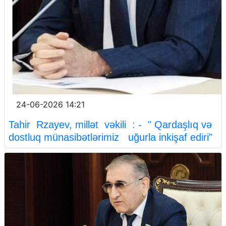
24-06-2026 14:21
Tahir Rzayev, millət vəkili : - " Qardaşlıq və
dostluq münasibətlərimiz uğurla inkişaf ediri"