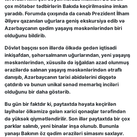
çox mötəbər tədbirlərin Bakıda keçirilməsinə imkan
yaradıb. Forumda çıxışında da cənab Prezident İlham
Əliyev qazanılan uğurlara geniş ekskursiya edib və
Azərbaycanın qədim yaşayış məskənlərindən biri
olduğunu bildirib.
Dövlət başçısı son illərdə ölkədə gedən iqtisadi
inkişafdan, şəhərsalmanın uğurlarından, yeni yaşayış
məskənlərindən, xüsusilə də işğaldan azad olunmuş
ərazilərdə salınan yaşayış məskənlərindən ətraflı
danışıb, Azərbaycanın tarixi abidələrini diqqətə
çatdırıb və bunun unikal sənəd memarlıq inciləri
olduğunu bir daha göstərib.
Bu gün bir faktdır ki, paytaxtda həyata keçirilən
layihələr ölkəmizə gələn xarici qonaqlar tərəfindən
də yüksək qiymətləndirilir. Son illər paytaxtda bir çox
parklar salınıb, yeni binalar inşa olunub. Bununla
yanaşı Bakının öz qədim əraziləri simasını saxlayır.