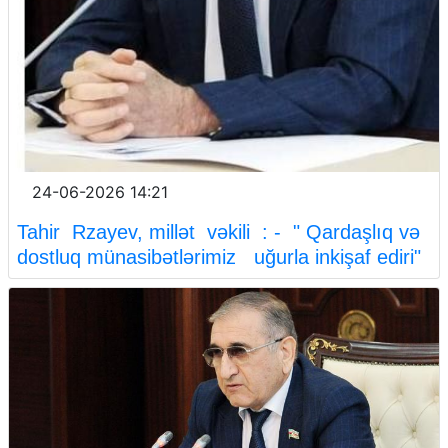
24-06-2026 14:21
Tahir Rzayev, millət vəkili : - " Qardaşlıq və
dostluq münasibətlərimiz uğurla inkişaf ediri"