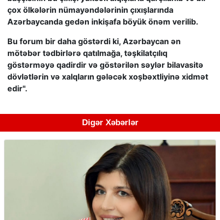
çox ölkələrin nümayəndələrinin çıxışlarında
Azərbaycanda gedən inkişafa böyük önəm verilib.
Bu forum bir daha göstərdi ki, Azərbaycan ən
mötəbər tədbirlərə qatılmağa, təşkilatçılıq
göstərməyə qadirdir və göstərilən səylər bilavasitə
dövlətlərin və xalqların gələcək xoşbəxtliyinə xidmət
edir".
Digər Xəbərlər