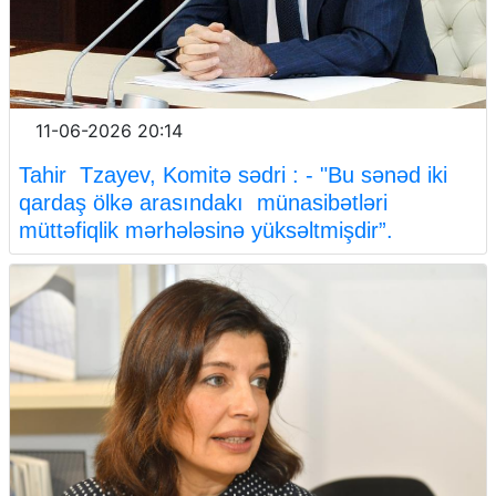
11-06-2026 20:14
Tahir Tzayev, Komitə sədri : - "Bu sənəd iki
qardaş ölkə arasındakı münasibətləri
müttəfiqlik mərhələsinə yüksəltmişdir”.