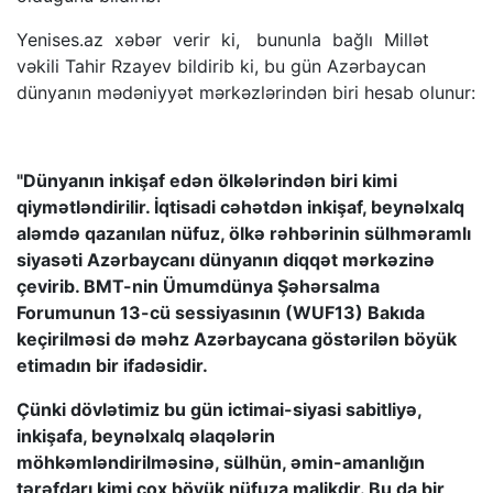
Yenises.az xəbər verir ki, bununla bağlı Millət
vəkili Tahir Rzayev bildirib ki, bu gün Azərbaycan
dünyanın mədəniyyət mərkəzlərindən biri hesab olunur:
"Dünyanın inkişaf edən ölkələrindən biri kimi
qiymətləndirilir. İqtisadi cəhətdən inkişaf, beynəlxalq
aləmdə qazanılan nüfuz, ölkə rəhbərinin sülhməramlı
siyasəti Azərbaycanı dünyanın diqqət mərkəzinə
çevirib. BMT-nin Ümumdünya Şəhərsalma
Forumunun 13-cü sessiyasının (WUF13) Bakıda
keçirilməsi də məhz Azərbaycana göstərilən böyük
etimadın bir ifadəsidir.
Çünki dövlətimiz bu gün ictimai-siyasi sabitliyə,
inkişafa, beynəlxalq əlaqələrin
möhkəmləndirilməsinə, sülhün, əmin-amanlığın
tərəfdarı kimi çox böyük nüfuza malikdir. Bu da bir