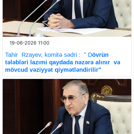
19-06-2026 11:00
Tahir Rzayev, komitə sədri : " D
övrün
tələbləri lazımi qaydada nəzərə alınır və
mövcud vəziyyət qiymətləndirilir"