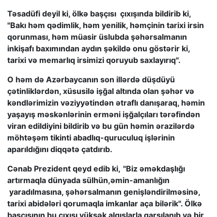
Təsadüfi deyil ki, ölkə başçısı çıxışında bildirib ki,
"Bakı həm qədimlik, həm yenilik, həmçinin tarixi irsin
qorunması, həm müasir üslubda şəhərsalmanın
inkişafı baxımından aydın şəkildə onu göstərir ki,
tarixi və memarlıq irsimizi qoruyub saxlayırıq".
O həm də Azərbaycanın son illərdə düşdüyü
çətinliklərdən, xüsusilə işğal altında olan şəhər və
kəndlərimizin vəziyyətindən ətraflı danışaraq, həmin
yaşayış məskənlərinin erməni işğalçıları tərəfindən
viran edildiyini bildirib və bu gün həmin ərazilərdə
möhtəşəm tikinti abadlıq-quruculuq işlərinin
aparıldığını diqqətə çatdırıb.
Cənab Prezident qeyd edib ki,
"Biz əməkdaşlığı
artırmaqla dünyada sülhün,əmin-amanlığın
yaradılmasına, şəhərsalmanın genişləndirilməsinə,
tarixi abidələri qorumaqla imkanlar aça bilərik". Ölkə
başçısının bu çıxışı yüksək alqışlarla qarşılanıb və bir