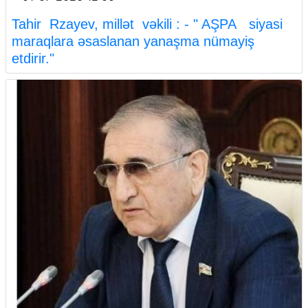
Tahir Rzayev, millət vəkili : - " AŞPA siyasi
maraqlara əsaslanan yanaşma nümayiş
etdirir."