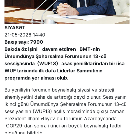
SİYASƏT
21-05-2026 14:40
Baxış sayı: 7990
Bakıda öz işini davam etdirən BMT-nin
Ümumdünya Şəhərsalma Forumunun 13-cü
sessiyasında (WUF13)
əsas yeniliklərindən biri isə
WUF tarixində ilk dəfə Liderlər Sammitinin
proqramda yer alması olub.
Bu yeniliyin forumun beynəlxalq siyasi və strateji
əhəmiyyətini daha da artırdığı qeyd olunur. Sessiyanın
ikinci günü Ümumdünya Şəhərsalma Forumunun 13-cü
sessiyasının (WUF13) açılış mərasimində çıxışı zamanı
Prezident İlham Əliyev bu forumun Azərbaycanda
COP29-dan sonra ikinci ən böyük beynəlxalq tədbir
olduğunu bildirib.