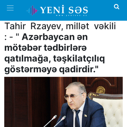
Tahir Rzayev, millət vəkili
: - "
Azərbaycan ən
mötəbər tədbirlərə
qatılmağa, təşkilatçılıq
göstərməyə qadirdir."