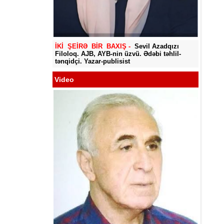
Yadigar
İKİ ŞEİRƏ BİR BAXIŞ -
Sevil Azadqızı
Filoloq. AJB, AYB-nin üzvü. Ədəbi təhlil-
tənqidçi. Yazar-publisist
Video