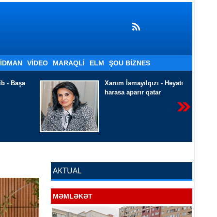
İDMAN
VIDEO
MARAQLI
ELM
ŞOU BIZNES
ızı - Həyatı
Sevinc Qərib - ÖMÜRDÜ
qatar
DƏ..
AKTUAL
MƏMLƏKƏT