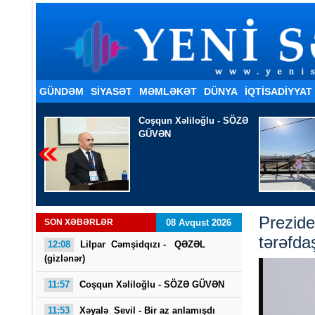
GÜNDƏM
SİYASƏT
MƏMLƏKƏT
DÜNYA
İQTISADIYYAT
u - SÖZƏ
Xəyalə Sevil - Bir az
anlamışdı məni
Prezide
SON XƏBƏRLƏR
08 Avqust 2026
tərəfdaş
12:08
Lilpar Cəmşidqızı - QƏZƏL
(gizlənər)
11:57
Coşqun Xəliloğlu - SÖZƏ GÜVƏN
11:53
Xəyalə Sevil - Bir az anlamışdı