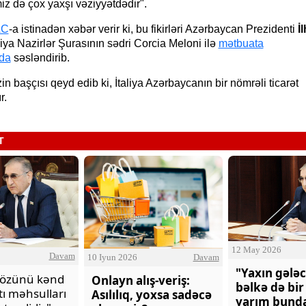
iz də çox yaxşı vəziyyətdədir".
AC
-a istinadən xəbər verir ki, bu fikirləri Azərbaycan Prezidenti
İ
liya Nazirlər Şurasının sədri Corcia Meloni ilə
mətbuata
da
səsləndirib.
in başçısı qeyd edib ki, İtaliya Azərbaycanın bir nömrəli ticarət
r.
O Gözlərində - Zəka Vilayəto
T
12 May 2026
Davam
10 Iyun 2026
Davam
"Yaxın gələc
özünü kənd
Onlayn alış-veriş:
bəlkə də bir i
tı məhsulları
Asılılıq, yoxsa sadəcə
yarım bund