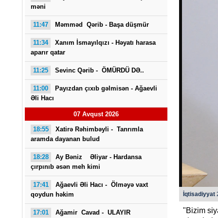
məni
11:47
Məmməd Qərib - Başa düşmür
11:34
Xanım İsmayılqızı - Həyatı harasa
aparır qatar
11:25
Sevinc Qərib - ÖMÜRDÜ DƏ..
11:00
Payızdan çıxıb gəlmisən -
Ağaevli
Saba
Əli Hacı
07 Avqust 2026
18:55
Xatirə Rəhimbəyli - Tanrımla
aramda dayanan bulud
18:28
Ay Bəniz Əliyar - Hardansa
çırpınıb əsən meh kimi
17:41
Ağaevli Əli Hacı -
Ölməyə vaxt
qoydun həkim
İqtisadiyyat
"Bizim siy
17:01
Ağamir Cavad - ULAYIR