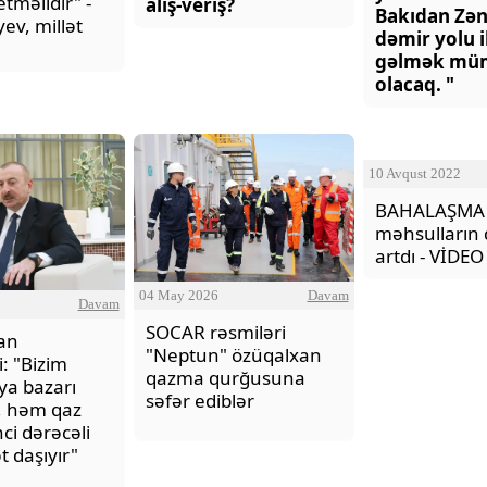
etməlidir" -
alış-veriş?
Bakıdan Zən
yev, millət
dəmir yolu i
"Neftçi" klubunun şikayəti rəd
gəlmək mü
olacaq. "
10 Avqust 2022
BAHALAŞMA 
məhsulların 
artdı - VİDEO
04 May 2026
Davam
Davam
SOCAR rəsmiləri
an
"Neptun" özüqalxan
: "Bizim
qazma qurğusuna
ya bazarı
səfər ediblər
, həm qaz
ci dərəcəli
 daşıyır"
SEVGİ VƏ MƏNƏVİ MƏSULİY