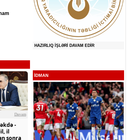
lham
HAZIRLIQ İŞLƏRİ DAVAM EDİR
ğlu
Sevən 
İDMAN
Davam
əkdə -
l, il
an sonra