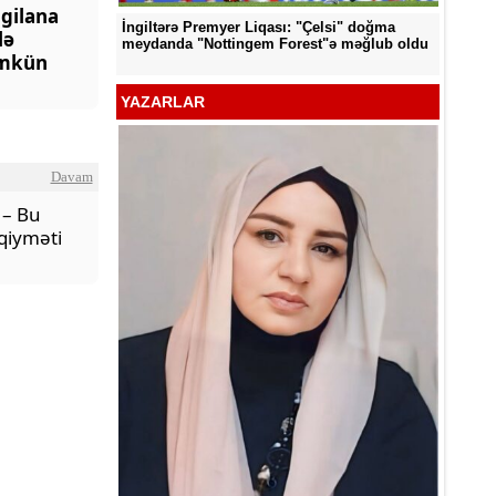
gilana
İngiltərə Premyer Liqası: "Çelsi" doğma
lə
d edildi
"Neftçi
meydanda "Nottingem Forest"ə məğlub oldu
mkün
YAZARLAR
Davam
– Bu
qiyməti
YƏT -