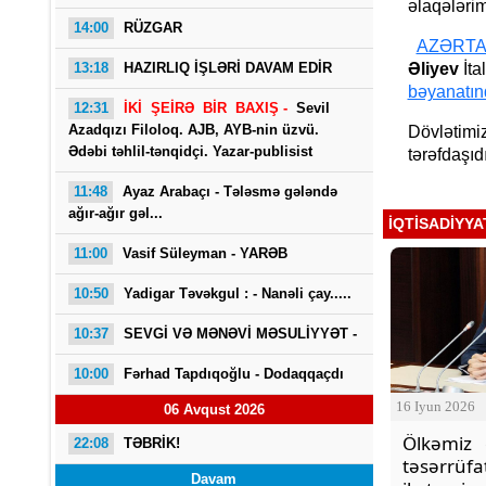
əlaqələrim
14:00
RÜZGAR
AZƏRT
13:18
HAZIRLIQ İŞLƏRİ DAVAM EDİR
Əliyev
İta
bəyanatın
12:31
İKİ ŞEİRƏ BİR BAXIŞ -
Sevil
Azadqızı Filoloq. AJB, AYB-nin üzvü.
Dövlətimiz
Ədəbi təhlil-tənqidçi. Yazar-publisist
tərəfdaşıdı
11:48
Ayaz Arabaçı - Tələsmə gələndə
ağır-ağır gəl...
İQTISADIYYA
11:00
Vasif Süleyman - YARƏB
10:50
Yadigar Təvəkgul : -
Nanəli çay.....
10:37
SEVGİ VƏ MƏNƏVİ MƏSULİYYƏT -
10:00
Fərhad Tapdıqoğlu - Dodaqqaçdı
16 Iyun 2026
06 Avqust 2026
Ölkəmiz 
22:08
TƏBRİK!
təsərrüfa
Davam