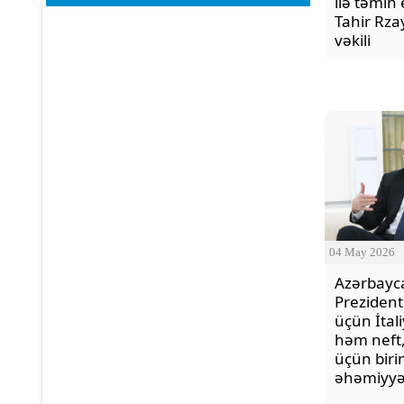
ilə təmin 
Tahir Rza
vəkili
04 May 2026
Azərbayc
Prezidenti
üçün İtali
həm neft
üçün birin
əhəmiyyət