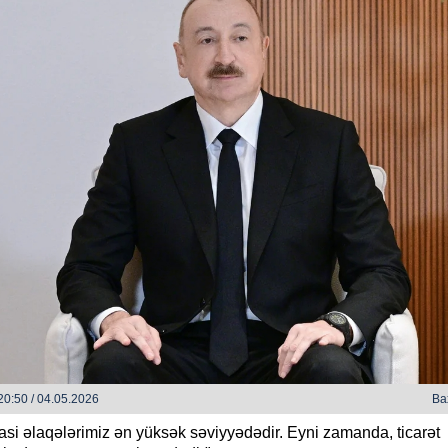
h bəzi yerlərdə yağış yağacaq
Xocalı, Ağdərə və Cəbrayılın b
kəndlərinə köç karvanı yola s
20:50 / 04.05.2026
Ba
asi əlaqələrimiz ən yüksək səviyyədədir. Eyni zamanda, ticarət