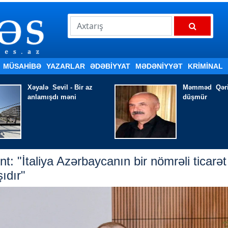
MÜSAHİBƏ
YAZARLAR
ƏDƏBIYYAT
MƏDƏNİYYƏT
KRİMİNAL
Məmməd Qərib - Başa
Xanım İsmayılq
düşmür
harasa aparır 
nt: "İtaliya Azərbaycanın bir nömrəli ticarət
ıdır"