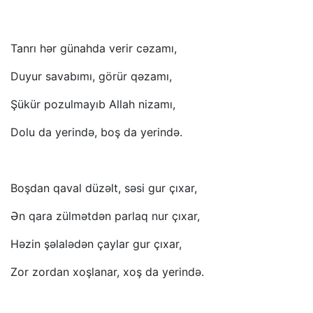
Tanrı hər günahda verir cəzamı,
Duyur savabımı, görür qəzamı,
Şükür pozulmayıb Allah nizamı,
Dolu da yerində, boş da yerində.
Boşdan qaval düzəlt, səsi gur çıxar,
Ən qara zülmətdən parlaq nur çıxar,
Həzin şəlalədən çaylar gur çıxar,
Zor zordan xoşlanar, xoş da yerində.