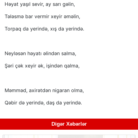
Həyat yaşıl sevir, ay sarı gəlin,
Tələsmə bar vermir xeyir əməlin,
Torpaq da yerində, xış da yerində.
Neyləsən həyatı əlindən salma,
Şəri çək xeyir ək, işindən qalma,
Məmməd, axirətdən nigaran olma,
Qəbir də yerində, daş da yerində.
Digər Xəbərlər