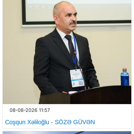
08-08-2026 11:57
Coşqun Xəliloğlu - SÖZƏ GÜVƏN